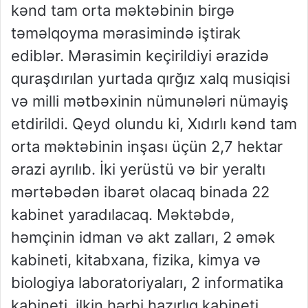
kənd tam orta məktəbinin birgə
təməlqoyma mərasimində iştirak
ediblər. Mərasimin keçirildiyi ərazidə
quraşdırılan yurtada qırğız xalq musiqisi
və milli mətbəxinin nümunələri nümayiş
etdirildi. Qeyd olundu ki, Xıdırlı kənd tam
orta məktəbinin inşası üçün 2,7 hektar
ərazi ayrılıb. İki yerüstü və bir yeraltı
mərtəbədən ibarət olacaq binada 22
kabinet yaradılacaq. Məktəbdə,
həmçinin idman və akt zalları, 2 əmək
kabineti, kitabxana, fizika, kimya və
biologiya laboratoriyaları, 2 informatika
kabineti, ilkin hərbi hazırlıq kabineti