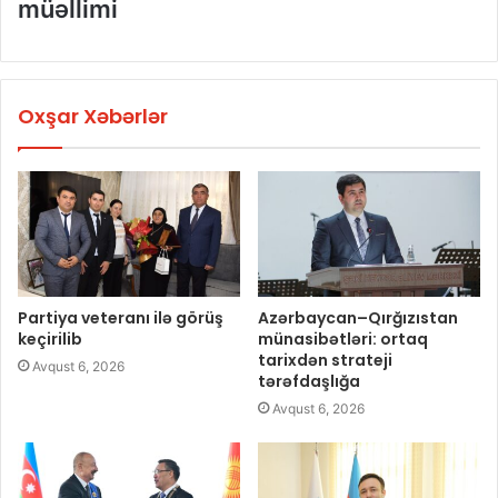
müəllimi
Oxşar Xəbərlər
Partiya veteranı ilə görüş
Azərbaycan–Qırğızıstan
keçirilib
münasibətləri: ortaq
tarixdən strateji
Avqust 6, 2026
tərəfdaşlığa
Avqust 6, 2026