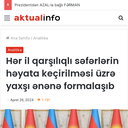
Prezidentdən AZAL-la bağlı FƏRMAN
Menu
A
Ana Səhifə
/
Analitika
Analitika
Hər il qarşılıqlı səfərlərin
həyata keçirilməsi üzrə
yaxşı ənənə formalaşıb
Aprel 26, 2024
1. 191