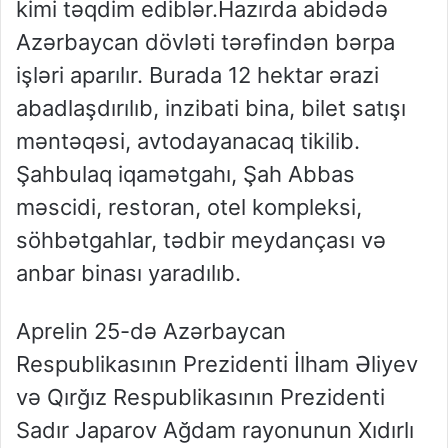
kimi təqdim ediblər.Hazırda abidədə
Azərbaycan dövləti tərəfindən bərpa
işləri aparılır. Burada 12 hektar ərazi
abadlaşdırılıb, inzibati bina, bilet satışı
məntəqəsi, avtodayanacaq tikilib.
Şahbulaq iqamətgahı, Şah Abbas
məscidi, restoran, otel kompleksi,
söhbətgahlar, tədbir meydançası və
anbar binası yaradılıb.
Aprelin 25-də Azərbaycan
Respublikasının Prezidenti İlham Əliyev
və Qırğız Respublikasının Prezidenti
Sadır Japarov Ağdam rayonunun Xıdırlı