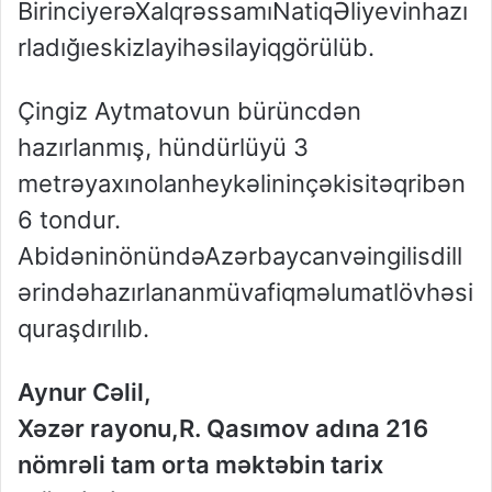
BirinciyerəXalqrəssamıNatiqƏliyevinhazı
rladığıeskizlayihəsilayiqgörülüb.
Çingiz Aytmatovun bürüncdən
hazırlanmış, hündürlüyü 3
metrəyaxınolanheykəlininçəkisitəqribən
6 tondur.
AbidəninönündəAzərbaycanvəingilisdill
ərindəhazırlananmüvafiqməlumatlövhəsi
quraşdırılıb.
Aynur Cəlil,
Xəzər rayonu,R. Qasımov adına 216
nömrəli tam orta məktəbin tarix