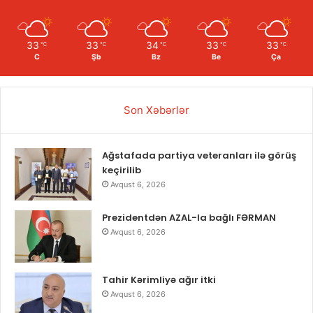
33
33
34
33
33
℃
℃
℃
℃
℃
C
Şb
Bz
Be
Ça
Son Xəbərlər
Ağstafada partiya veteranları ilə görüş
keçirilib
Avqust 6, 2026
Prezidentdən AZAL-la bağlı FƏRMAN
Avqust 6, 2026
Tahir Kərimliyə ağır itki
Avqust 6, 2026