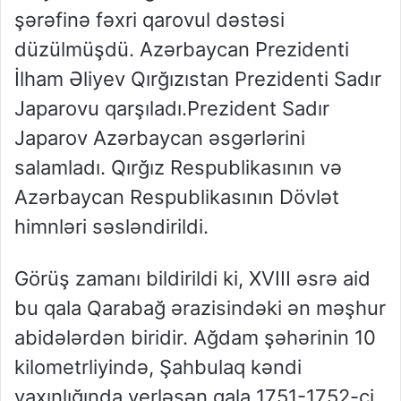
şərəfinə fəxri qarovul dəstəsi
düzülmüşdü. Azərbaycan Prezidenti
İlham Əliyev Qırğızıstan Prezidenti Sadır
Japarovu qarşıladı.Prezident Sadır
Japarov Azərbaycan əsgərlərini
salamladı. Qırğız Respublikasının və
Azərbaycan Respublikasının Dövlət
himnləri səsləndirildi.
Görüş zamanı bildirildi ki, XVIII əsrə aid
bu qala Qarabağ ərazisindəki ən məşhur
abidələrdən biridir. Ağdam şəhərinin 10
kilometrliyində, Şahbulaq kəndi
yaxınlığında yerləşən qala 1751-1752-ci