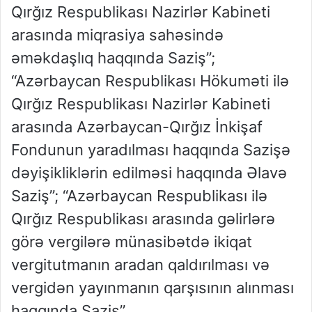
Qırğız Respublikası Nazirlər Kabineti
arasında miqrasiya sahəsində
əməkdaşlıq haqqında Saziş”;
“Azərbaycan Respublikası Hökuməti ilə
Qırğız Respublikası Nazirlər Kabineti
arasında Azərbaycan-Qırğız İnkişaf
Fondunun yaradılması haqqında Sazişə
dəyişikliklərin edilməsi haqqında Əlavə
Saziş”; “Azərbaycan Respublikası ilə
Qırğız Respublikası arasında gəlirlərə
görə vergilərə münasibətdə ikiqat
vergitutmanın aradan qaldırılması və
vergidən yayınmanın qarşısının alınması
haqqında Saziş”.