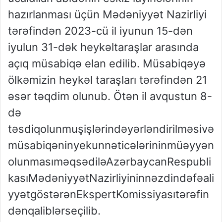
hazırlanması üçün Mədəniyyət Nazirliyi
tərəfindən 2023-cü il iyunun 15-dən
iyulun 31-dək heykəltaraşlar arasında
açıq müsabiqə elan edilib. Müsabiqəyə
ölkəmizin heykəl taraşları tərəfindən 21
əsər təqdim olunub. Ötən il avqustun 8-
də
təsdiqolunmuşişlərindəyərləndirilməsivə
müsabiqəninyekunnəticələrininmüəyyən
olunmasıməqsədiləAzərbaycanRespubli
kasıMədəniyyətNazirliyininnəzdindəfəali
yyətgöstərənEkspertKomissiyasıtərəfin
dənqaliblərseçilib.