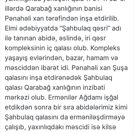
illərdə Qarabağ xanlığının banisi
Pənahəli xan tərəfindən inşa etdirilib.
Elmi ədəbiyyatda “Şahbulaq qəsri” adı
ilə tanınan abidə, əslində, iri qəsr
kompleksinin iç qalası olub. Kompleks
yaşayış evlərindən, bazar, hamam və
məsciddən ibarət idi. Pənahəli xan Şuşa
qalasını inşa etdirənədək Şahbulaq
qalası Qarabağ xanlığının inzibati
mərkəzi olub. Ermənilər Ağdamı işğal
etdikdən sonra bir sıra abidələrimiz kimi
Şahbulaq qalasını da erməniləşdirməyə
çalışıb, yaxınlıqdakı məscidi isə kilsə