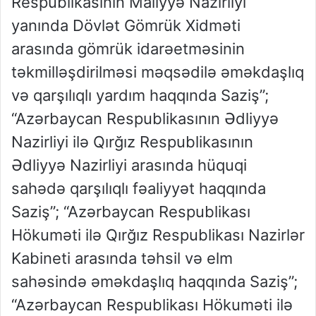
Respublikasının Maliyyə Nazirliyi
yanında Dövlət Gömrük Xidməti
arasında gömrük idarəetməsinin
təkmilləşdirilməsi məqsədilə əməkdaşlıq
və qarşılıqlı yardım haqqında Saziş”;
“Azərbaycan Respublikasının Ədliyyə
Nazirliyi ilə Qırğız Respublikasının
Ədliyyə Nazirliyi arasında hüquqi
sahədə qarşılıqlı fəaliyyət haqqında
Saziş”; “Azərbaycan Respublikası
Hökuməti ilə Qırğız Respublikası Nazirlər
Kabineti arasında təhsil və elm
sahəsində əməkdaşlıq haqqında Saziş”;
“Azərbaycan Respublikası Hökuməti ilə