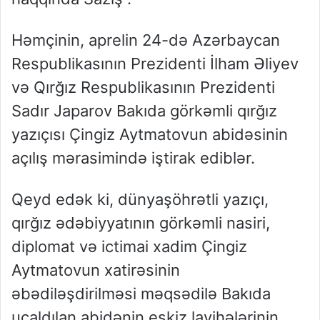
Həmçinin, aprelin 24-də Azərbaycan
Respublikasının Prezidenti İlham Əliyev
və Qırğız Respublikasının Prezidenti
Sadır Japarov Bakıda görkəmli qırğız
yazıçısı Çingiz Aytmatovun abidəsinin
açılış mərasimində iştirak ediblər.
Qeyd edək ki, dünyaşöhrətli yazıçı,
qırğız ədəbiyyatının görkəmli nasiri,
diplomat və ictimai xadim Çingiz
Aytmatovun xatirəsinin
əbədiləşdirilməsi məqsədilə Bakıda
ucaldılan abidənin eskiz layihələrinin