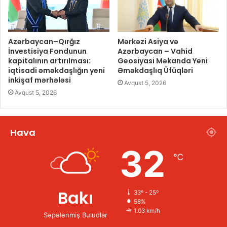
Azərbaycan–Qırğız
Mərkəzi Asiya və
İnvestisiya Fondunun
Azərbaycan – Vahid
kapitalının artırılması:
Geosiyasi Məkanda Yeni
iqtisadi əməkdaşlığın yeni
Əməkdaşlıq Üfüqləri
inkişaf mərhələsi
Avqust 5, 2026
Avqust 5, 2026
Hava
32
℃
Bakı
33º - 25º
58%
1.03 km/h
Səpələnmiş Buludlar