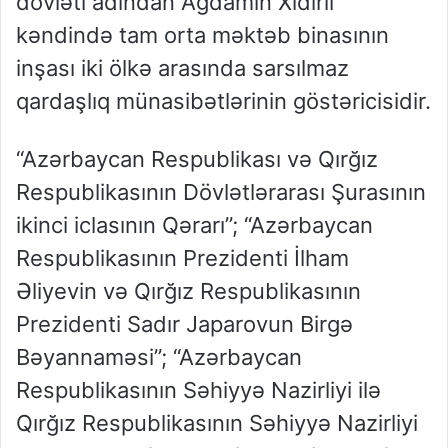
dövləti adından Ağdamın Xıdırlı
kəndində tam orta məktəb binasının
inşası iki ölkə arasında sarsılmaz
qardaşlıq münasibətlərinin göstəricisidir.
“Azərbaycan Respublikası və Qırğız
Respublikasının Dövlətlərarası Şurasının
ikinci iclasının Qərarı”; “Azərbaycan
Respublikasının Prezidenti İlham
Əliyevin və Qırğız Respublikasının
Prezidenti Sadır Japarovun Birgə
Bəyannaməsi”; “Azərbaycan
Respublikasının Səhiyyə Nazirliyi ilə
Qırğız Respublikasının Səhiyyə Nazirliyi