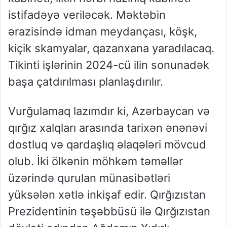
istifadəyə veriləcək. Məktəbin
ərazisində idman meydançası, köşk,
kiçik skamyalar, qazanxana yaradılacaq.
Tikinti işlərinin 2024-cü ilin sonunadək
başa çatdırılması planlaşdırılır.
Vurğulamaq lazımdır ki, Azərbaycan və
qırğız xalqları arasında tarixən ənənəvi
dostluq və qardaşlıq əlaqələri mövcud
olub. İki ölkənin möhkəm təməllər
üzərində qurulan münasibətləri
yüksələn xətlə inkişaf edir. Qırğızıstan
Prezidentinin təşəbbüsü ilə Qırğızıstan