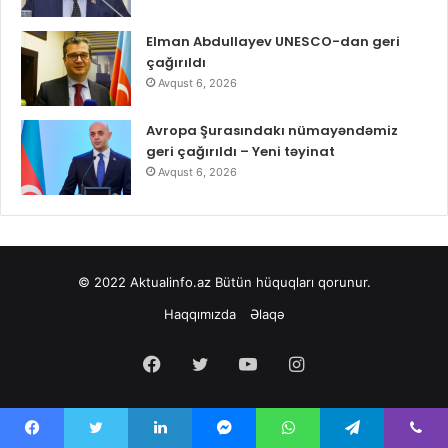
Elman Abdullayev UNESCO-dan geri
çağırıldı
Avqust 6, 2026
Avropa Şurasındakı nümayəndəmiz
geri çağırıldı – Yeni təyinat
Avqust 6, 2026
© 2022
Aktualinfo.az
Bütün hüquqları qorunur.
Haqqımızda
Əlaqə
Facebook
Twitter
YouTube
Instagram