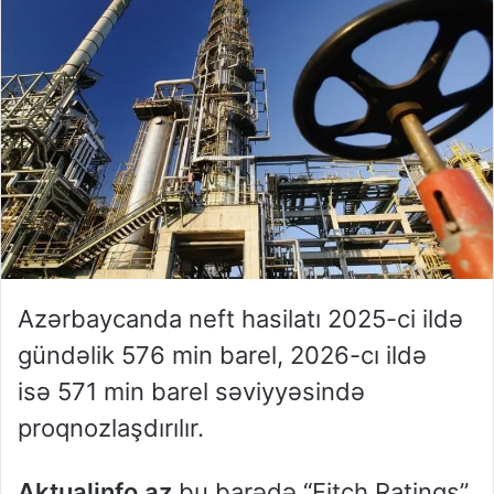
Azərbaycanda neft hasilatı 2025-ci ildə
gündəlik 576 min barel, 2026-cı ildə
isə 571 min barel səviyyəsində
proqnozlaşdırılır.
Aktualinfo.az
bu barədə “Fitch Ratings”