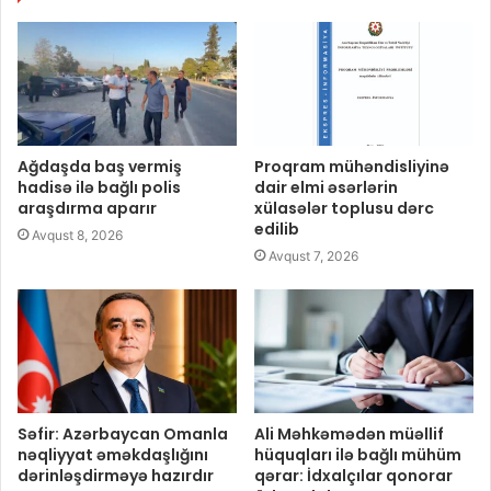
Ağdaşda baş vermiş
Proqram mühəndisliyinə
hadisə ilə bağlı polis
dair elmi əsərlərin
araşdırma aparır
xülasələr toplusu dərc
edilib
Avqust 8, 2026
Avqust 7, 2026
Səfir: Azərbaycan Omanla
Ali Məhkəmədən müəllif
nəqliyyat əməkdaşlığını
hüquqları ilə bağlı mühüm
dərinləşdirməyə hazırdır
qərar: İdxalçılar qonorar