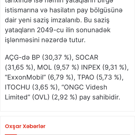
tarixində isə həmin yataqların birgə
istismarına və hasilatın pay bölgüsünə
dair yeni saziş imzalanıb. Bu saziş
yataqların 2049-cu ilin sonunadək
işlənməsini nəzərdə tutur.
AÇG-də BP (30,37 %), SOCAR
(31,65 %), MOL (9,57 %) INPEX (9,31 %),
“ExxonMobil” (6,79 %), TPAO (5,73 %),
ITOCHU (3,65 %), “ONGC Videsh
Limited” (OVL) (2,92 %) pay sahibidir.
Oxşar Xəbərlər