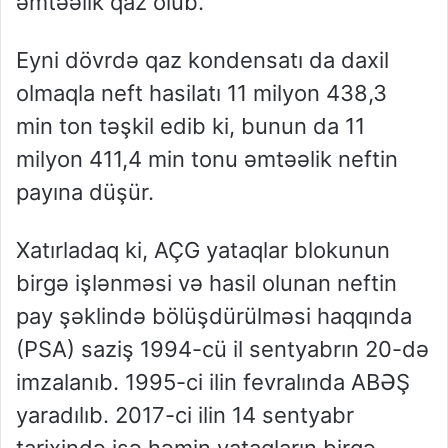
əmtəəlik qaz olub.
Eyni dövrdə qaz kondensatı da daxil
olmaqla neft hasilatı 11 milyon 438,3
min ton təşkil edib ki, bunun da 11
milyon 411,4 min tonu əmtəəlik neftin
payına düşür.
Xatırladaq ki, AÇG yataqlar blokunun
birgə işlənməsi və hasil olunan neftin
pay şəklində bölüşdürülməsi haqqında
(PSA) saziş 1994-cü il sentyabrın 20-də
imzalanıb. 1995-ci ilin fevralında ABƏŞ
yaradılıb. 2017-ci ilin 14 sentyabr