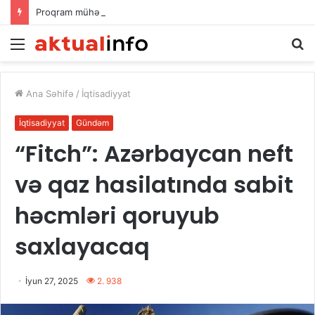
Proqram mühəndisliyinə dair elmi əsərlərin xülasələr toplusu dərc edilib
Menu
A
Ana Səhifə
/
İqtisadiyyat
İqtisadiyyat
Gündəm
“Fitch”: Azərbaycan neft
və qaz hasilatında sabit
həcmləri qoruyub
saxlayacaq
İyun 27, 2025
2. 938