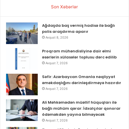
Son Xəbərlər
Ağdaşda baş vermiş hadisə ilə bağlı
polis araşdırma aparır
Avqust 8, 2026
Proqram mühəndisliyinə dair elmi
əsərlərin xülasələr toplusu dərc edilib
Avqust 7, 2026
Səfir: Azərbaycan Omanla nəqliyyat
əməkdaşlığını dərinləşdirməyə hazırdır
Avqust 7, 2026
Ali Məhkəmədən müəllif hüquqları ilə
bağlı mühüm qərar: İdxalçılar qonorar
ödəməkdən yayına bilməyəcək
Avqust 7, 2026