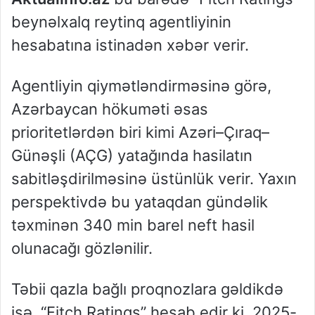
beynəlxalq reytinq agentliyinin
hesabatına istinadən xəbər verir.
Agentliyin qiymətləndirməsinə görə,
Azərbaycan hökuməti əsas
prioritetlərdən biri kimi Azəri–Çıraq–
Günəşli (AÇG) yatağında hasilatın
sabitləşdirilməsinə üstünlük verir. Yaxın
perspektivdə bu yataqdan gündəlik
təxminən 340 min barel neft hasil
olunacağı gözlənilir.
Təbii qazla bağlı proqnozlara gəldikdə
isə, “Fitch Ratings” hesab edir ki, 2025-