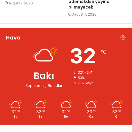
ödəməkdən yayına
Avqust 7, 2026
bilməyəcək
Avqust 7, 2026
Hava
32
℃
Bakı
32º - 24º
53%
7.92 km/h
Səpələnmiş Buludlar
32
33
32
33
33
℃
℃
℃
℃
℃
Şb
Bz
Be
Ça
Ç