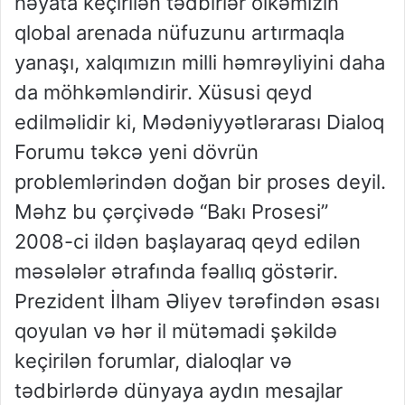
həyata keçirilən tədbirlər ölkəmizin
qlobal arenada nüfuzunu artırmaqla
yanaşı, xalqımızın milli həmrəyliyini daha
da möhkəmləndirir. Xüsusi qeyd
edilməlidir ki, Mədəniyyətlərarası Dialoq
Forumu təkcə yeni dövrün
problemlərindən doğan bir proses deyil.
Məhz bu çərçivədə “Bakı Prosesi”
2008-ci ildən başlayaraq qeyd edilən
məsələlər ətrafında fəallıq göstərir.
Prezident İlham Əliyev tərəfindən əsası
qoyulan və hər il mütəmadi şəkildə
keçirilən forumlar, dialoqlar və
tədbirlərdə dünyaya aydın mesajlar