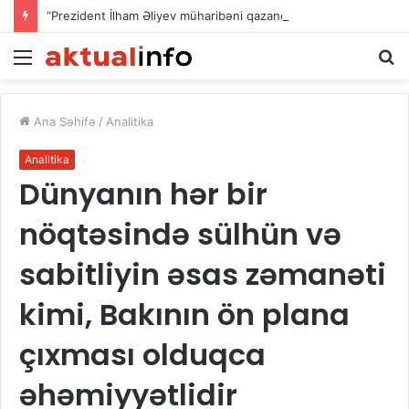
“Prezident İlham Əliyev müharibəni qazandı, həm də sülhü qazandı!”
Menu
A
Ana Səhifə
/
Analitika
Analitika
Dünyanın hər bir
nöqtəsində sülhün və
sabitliyin əsas zəmanəti
kimi, Bakının ön plana
çıxması olduqca
əhəmiyyətlidir