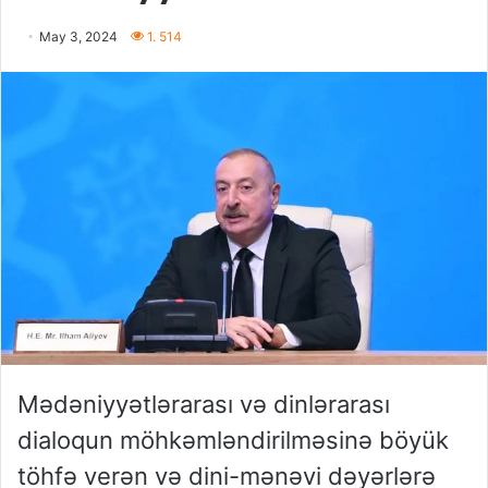
May 3, 2024
1. 514
Mədəniyyətlərarası və dinlərarası
dialoqun möhkəmləndirilməsinə böyük
töhfə verən və dini-mənəvi dəyərlərə