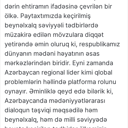
dərin ehtiramın ifadəsinə çevrilən bir
ölkə. Paytaxtımızda keçirilmiş
beynəlxalq səviyyəli tədbirlərdə
müzakirə edilən mövzulara diqqət
yetirəndə əmin oluruq ki, respublikamız
dünyanın mədəni həyatının əsas
mərkəzlərindən biridir. Eyni zamanda
Azərbaycan regional lider kimi qlobal
problemlərin həllində platforma rolunu
oynayır. Əminliklə qeyd edə bilərik ki,
Azərbaycanda mədəniyyətlərarası
dialoqun təşviqi məqsədilə həm
beynəlxalq, həm də milli səviyyədə