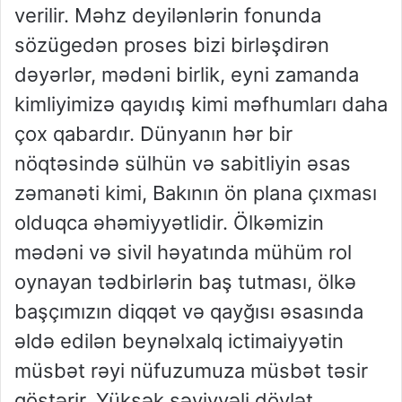
verilir. Məhz deyilənlərin fonunda
sözügedən proses bizi birləşdirən
dəyərlər, mədəni birlik, eyni zamanda
kimliyimizə qayıdış kimi məfhumları daha
çox qabardır. Dünyanın hər bir
nöqtəsində sülhün və sabitliyin əsas
zəmanəti kimi, Bakının ön plana çıxması
olduqca əhəmiyyətlidir. Ölkəmizin
mədəni və sivil həyatında mühüm rol
oynayan tədbirlərin baş tutması, ölkə
başçımızın diqqət və qayğısı əsasında
əldə edilən beynəlxalq ictimaiyyətin
müsbət rəyi nüfuzumuza müsbət təsir
göstərir. Yüksək səviyyəli dövlət