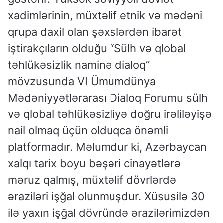
xadimlərinin, müxtəlif etnik və mədəni
qrupa daxil olan şəxslərdən ibarət
iştirakçıların olduğu “Sülh və qlobal
təhlükəsizlik naminə dialoq”
mövzusunda VI Ümumdünya
Mədəniyyətlərarası Dialoq Forumu sülh
və qlobal təhlükəsizliyə doğru irəliləyişə
nail olmaq üçün olduqca önəmli
platformadır. Məlumdur ki, Azərbaycan
xalqı tarix boyu bəşəri cinayətlərə
məruz qalmış, müxtəlif dövrlərdə
əraziləri işğal olunmuşdur. Xüsusilə 30
ilə yaxın işğal dövründə ərazilərimizdən