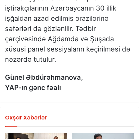
iştirakçılarının Azərbaycanın 30 illik
işğaldan azad edilmiş ərazilərinə
səfərləri də gözlənilir. Tədbir
çərçivəsində Ağdamda və Şuşada
xüsusi panel sessiyaların keçirilməsi də
nəzərdə tutulur.
Günel Əbdürəhmanova,
YAP-ın gənc fəalı
Oxşar Xəbərlər