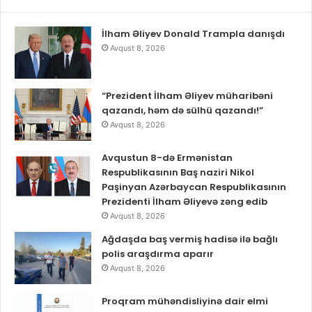
İlham Əliyev Donald Trampla danışdı
Avqust 8, 2026
“Prezident İlham Əliyev müharibəni
qazandı, həm də sülhü qazandı!”
Avqust 8, 2026
Avqustun 8-də Ermənistan
Respublikasının Baş naziri Nikol
Paşinyan Azərbaycan Respublikasının
Prezidenti İlham Əliyevə zəng edib
Avqust 8, 2026
Ağdaşda baş vermiş hadisə ilə bağlı
polis araşdırma aparır
Avqust 8, 2026
Proqram mühəndisliyinə dair elmi