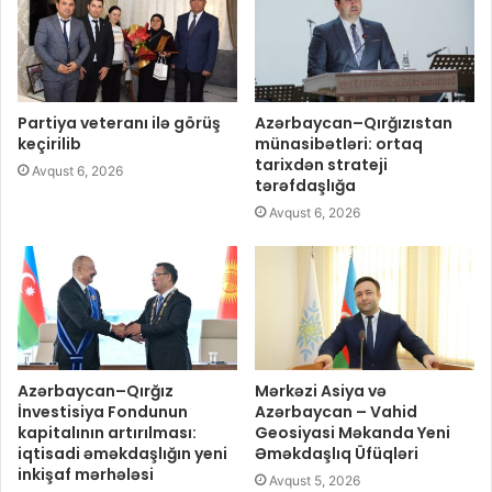
Partiya veteranı ilə görüş
Azərbaycan–Qırğızıstan
keçirilib
münasibətləri: ortaq
tarixdən strateji
Avqust 6, 2026
tərəfdaşlığa
Avqust 6, 2026
Azərbaycan–Qırğız
Mərkəzi Asiya və
İnvestisiya Fondunun
Azərbaycan – Vahid
kapitalının artırılması:
Geosiyasi Məkanda Yeni
iqtisadi əməkdaşlığın yeni
Əməkdaşlıq Üfüqləri
inkişaf mərhələsi
Avqust 5, 2026