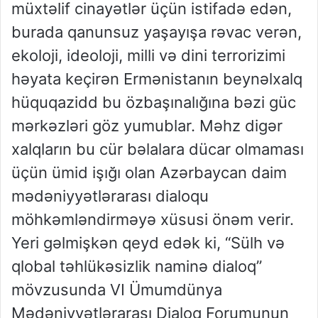
müxtəlif cinayətlər üçün istifadə edən,
burada qanunsuz yaşayışa rəvac verən,
ekoloji, ideoloji, milli və dini terrorizimi
həyata keçirən Ermənistanın beynəlxalq
hüquqazidd bu özbaşınalığına bəzi güc
mərkəzləri göz yumublar. Məhz digər
xalqların bu cür bəlalara dücar olmaması
üçün ümid işığı olan Azərbaycan daim
mədəniyyətlərarası dialoqu
möhkəmləndirməyə xüsusi önəm verir.
Yeri gəlmişkən qeyd edək ki, “Sülh və
qlobal təhlükəsizlik naminə dialoq”
mövzusunda VI Ümumdünya
Mədəniyyətlərarası Dialoq Forumunun