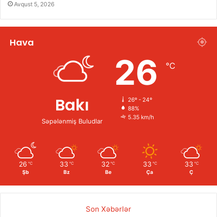
Avqust 5, 2026
Hava
26
℃
Bakı
26º - 24º
88%
5.35 km/h
Səpələnmiş Buludlar
26
33
32
33
33
℃
℃
℃
℃
℃
Şb
Bz
Be
Ça
Ç
Son Xəbərlər