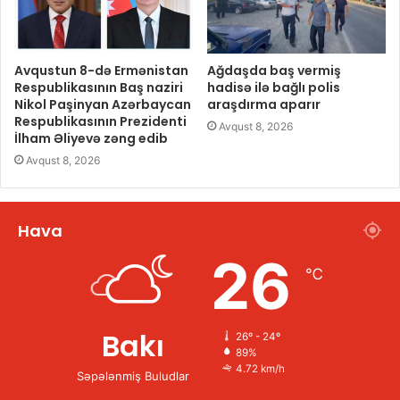
Avqustun 8-də Ermənistan
Ağdaşda baş vermiş
Respublikasının Baş naziri
hadisə ilə bağlı polis
Nikol Paşinyan Azərbaycan
araşdırma aparır
Respublikasının Prezidenti
Avqust 8, 2026
İlham Əliyevə zəng edib
Avqust 8, 2026
Hava
26
℃
Bakı
26º - 24º
89%
4.72 km/h
Səpələnmiş Buludlar