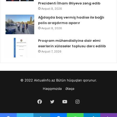
Prezidenti İlham Əliyevə zəng edib
Avqust 8, 2026
Ağdaşda baş vermiş hadisə ilə bağlı
polis araşdırma aparır
Avqust 8, 2026
Proqram mühəndisliyinə dair elmi
əsərlərin xülasələr toplusu dərc edilib
Avqust 7, 2026
© 2022
Aktualinfo.az
Bütün hüquqları qorunur.
Haqqımızda
Əlaqə
Facebook
Twitter
YouTube
Instagram