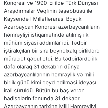
Konqresi və 1990-cı ildə Türk Dünyası
Araşdırmalar Vəqfinin təşəbbüsü ilə
Kayseridə I Millətlərarası Böyük
Azərbaycan Konqresi azərbaycanlıların
həmrəyliyi istiqamətində atılmış ilk
mühüm siyasi addımlar idi. Tədbir
iştirakçıları bir sıra beynəlxalq birliklərə
müraciət qəbul etdi. Bu tədbirlərdə ilk
dəfə olaraq 31 dekabrın dünya
azərbaycanlılarının həmrəylik və milli
birlik günü kimi qeyd edilməsi ideyası
irəli sürüldü. Bütün bu baş verən
hadisələrin fonunda 31 dekabr
Azərbaycanın tarixinə Milli Həmrəyliyi