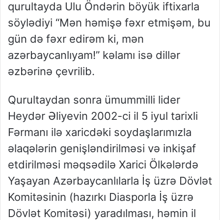
qurultayda Ulu Öndərin böyük iftixarla
söylədiyi “Mən həmişə fəxr etmişəm, bu
gün də fəxr edirəm ki, mən
azərbaycanlıyam!” kəlamı isə dillər
əzbərinə çevrilib.
Qurultaydan sonra ümummilli lider
Heydər Əliyevin 2002-ci il 5 iyul tarixli
Fərmanı ilə xaricdəki soydaşlarımızla
əlaqələrin genişləndirilməsi və inkişaf
etdirilməsi məqsədilə Xarici Ölkələrdə
Yaşayan Azərbaycanlılarla İş üzrə Dövlət
Komitəsinin (hazırkı Diasporla İş üzrə
Dövlət Komitəsi) yaradılması, həmin il