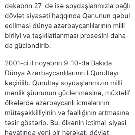
dekabrın 27-də isə soydaşlarımızla bağlı
dövlət siyasəti haqqında Qanunun qəbul
edilməsi dünya azərbaycanlılarının milli
birliyi və təşkilatlanması prosesini daha
da gücləndirib.
2001-ci il noyabrın 9-10-da Bakıda
Dünya Azərbaycanlılarının I Qurultayı
keçirilib. Qurultay soydaşlarımızın milli
mənlik şüurunun güclənməsinə, müxtəlif
ölkələrdə azərbaycanlı icmalarının
mütəşəkkilliyinin və fəallığının artmasına
təsir göstərib. Bu, ölkənin ictimai-siyasi
həyatında yeni bir hərəkat, dövlət