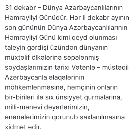
31 dekabr – Dünya Azərbaycanlılarının
Həmrəyliyi Günüdür. Hər il dekabr ayının
son gününün Dünya Azərbaycanlılarının
Həmrəyliyi Günü kimi qeyd olunması
taleyin gərdişi üzündən dünyanın
müxtəlif ölkələrinə səpələnmiş
soydaşlarımızın tarixi Vətənlə – müstəqil
Azərbaycanla əlaqələrinin
möhkəmlənməsinə, həmçinin onların
bir-biriləri ilə sıx ünsiyyət qurmalarına,
milli-mənəvi dəyərlərimizin,
ənənələrimizin qorunub saxlanılmasına
xidmət edir.