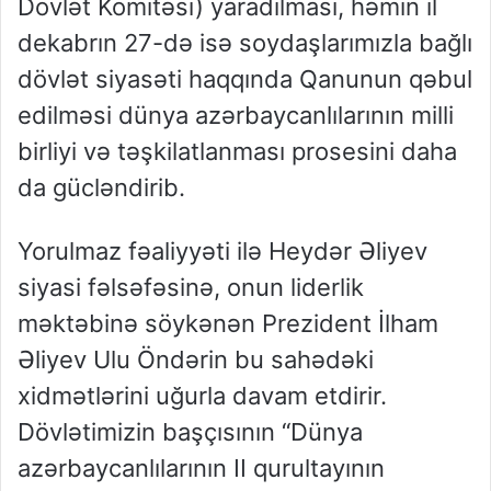
Dövlət Komitəsi) yaradılması, həmin il
dekabrın 27-də isə soydaşlarımızla bağlı
dövlət siyasəti haqqında Qanunun qəbul
edilməsi dünya azərbaycanlılarının milli
birliyi və təşkilatlanması prosesini daha
da gücləndirib.
Yorulmaz fəaliyyəti ilə Heydər Əliyev
siyasi fəlsəfəsinə, onun liderlik
məktəbinə söykənən Prezident İlham
Əliyev Ulu Öndərin bu sahədəki
xidmətlərini uğurla davam etdirir.
Dövlətimizin başçısının “Dünya
azərbaycanlılarının II qurultayının