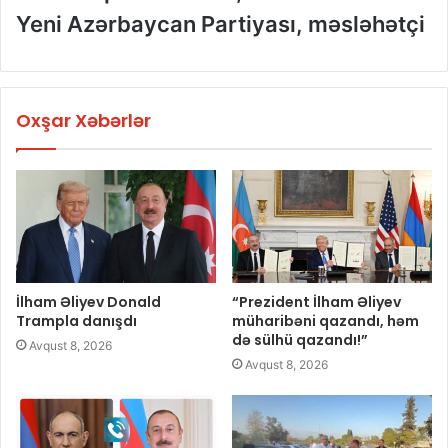
Yeni Azərbaycan Partiyası, məsləhətçi
Oxşar Xəbərlər
İlham Əliyev Donald
“Prezident İlham Əliyev
Trampla danışdı
müharibəni qazandı, həm
də sülhü qazandı!”
Avqust 8, 2026
Avqust 8, 2026