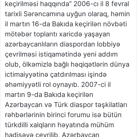
keçirilməsi haqqında” 2006-cı il 8 fevral
tarixli Sərəncamına uyğun olaraq, həmin
il martın 16-da Bakıda keçirilən növbəti
mötəbər toplantı xaricdə yaşayan
azərbaycanlıların diaspordan lobbiyə
çevrilməsi istiqamətində yeni addım
olub, ölkəmizlə bağlı həqiqətlərin dünya
ictimaiyyətinə çatdırılması işində
əhəmiyyətli rol oynayıb. 2007-ci il
martın 9-da Bakıda keçirilən
Azərbaycan və Türk diaspor təşkilatları
rəhbərlərinin birinci forumu isə bütün
türkdilli xalqların həyatında mühüm
hadisəyə çevrilib, Azərbaycan