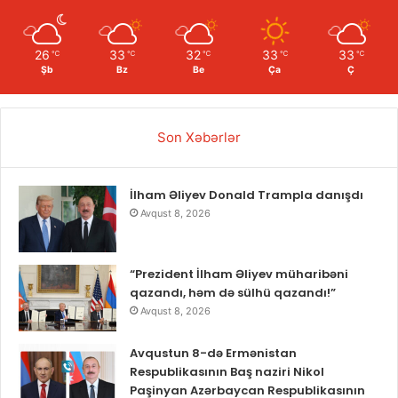
26
33
32
33
33
℃
℃
℃
℃
℃
Şb
Bz
Be
Ça
Ç
Son Xəbərlər
İlham Əliyev Donald Trampla danışdı
Avqust 8, 2026
“Prezident İlham Əliyev müharibəni
qazandı, həm də sülhü qazandı!”
Avqust 8, 2026
Avqustun 8-də Ermənistan
Respublikasının Baş naziri Nikol
Paşinyan Azərbaycan Respublikasının