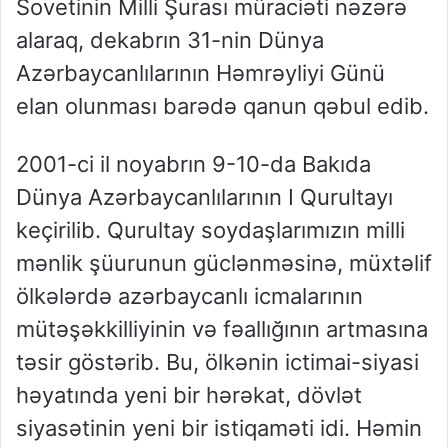
Sovetinin Milli Şurası müraciəti nəzərə
alaraq, dekabrın 31-nin Dünya
Azərbaycanlılarının Həmrəyliyi Günü
elan olunması barədə qanun qəbul edib.
2001-ci il noyabrın 9-10-da Bakıda
Dünya Azərbaycanlılarının I Qurultayı
keçirilib. Qurultay soydaşlarımızın milli
mənlik şüurunun güclənməsinə, müxtəlif
ölkələrdə azərbaycanlı icmalarının
mütəşəkkilliyinin və fəallığının artmasına
təsir göstərib. Bu, ölkənin ictimai-siyasi
həyatında yeni bir hərəkat, dövlət
siyasətinin yeni bir istiqaməti idi. Həmin