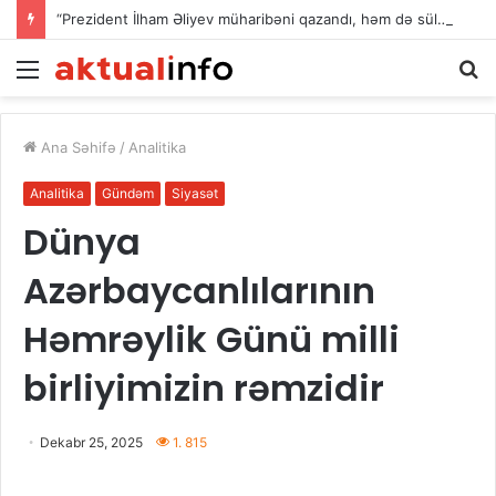
“Prezident İlham Əliyev müharibəni qazandı, həm də sülhü qazandı!”
Menu
A
Ana Səhifə
/
Analitika
Analitika
Gündəm
Siyasət
Dünya
Azərbaycanlılarının
Həmrəylik Günü milli
birliyimizin rəmzidir
Dekabr 25, 2025
1. 815