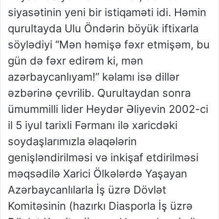
siyasətinin yeni bir istiqaməti idi. Həmin
qurultayda Ulu Öndərin böyük iftixarla
söylədiyi “Mən həmişə fəxr etmişəm, bu
gün də fəxr edirəm ki, mən
azərbaycanlıyam!” kəlamı isə dillər
əzbərinə çevrilib. Qurultaydan sonra
ümummilli lider Heydər Əliyevin 2002-ci
il 5 iyul tarixli Fərmanı ilə xaricdəki
soydaşlarımızla əlaqələrin
genişləndirilməsi və inkişaf etdirilməsi
məqsədilə Xarici Ölkələrdə Yaşayan
Azərbaycanlılarla İş üzrə Dövlət
Komitəsinin (hazırkı Diasporla İş üzrə