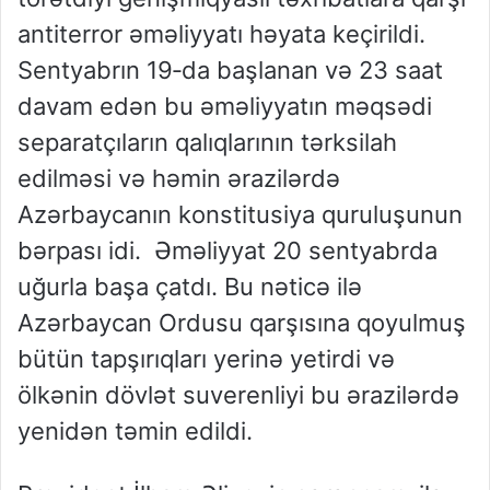
antiterror əməliyyatı həyata keçirildi.
Sentyabrın 19‑da başlanan və 23 saat
davam edən bu əməliyyatın məqsədi
separatçıların qalıqlarının tərksilah
edilməsi və həmin ərazilərdə
Azərbaycanın konstitusiya quruluşunun
bərpası idi. Əməliyyat 20 sentyabrda
uğurla başa çatdı. Bu nəticə ilə
Azərbaycan Ordusu qarşısına qoyulmuş
bütün tapşırıqları yerinə yetirdi və
ölkənin dövlət suverenliyi bu ərazilərdə
yenidən təmin edildi.