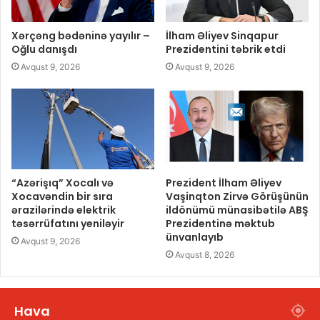
Xərçəng bədəninə yayılır –
İlham Əliyev Sinqapur
Oğlu danışdı
Prezidentini təbrik etdi
Avqust 9, 2026
Avqust 9, 2026
“Azərişıq” Xocalı və
Prezident İlham Əliyev
Xocavəndin bir sıra
Vaşinqton Zirvə Görüşünün
ərazilərində elektrik
ildönümü münasibətilə ABŞ
təsərrüfatını yeniləyir
Prezidentinə məktub
ünvanlayıb
Avqust 9, 2026
Avqust 8, 2026
Hava