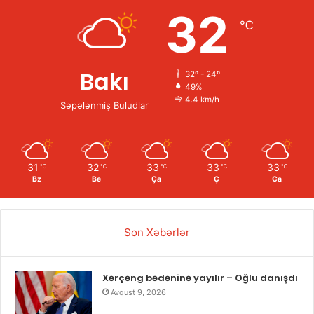
32
℃
Bakı
32º - 24º
49%
4.4 km/h
Səpələnmiş Buludlar
31
32
33
33
33
℃
℃
℃
℃
℃
Bz
Be
Ça
Ç
Ca
Son Xəbərlər
Xərçəng bədəninə yayılır – Oğlu danışdı
Avqust 9, 2026