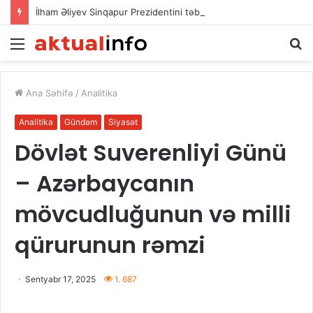
İlham Əliyev Sinqapur Prezidentini təbrik etdi
Menu
A
Ana Səhifə
/
Analitika
Analitika
Gündəm
Siyasət
Dövlət Suverenliyi Günü
– Azərbaycanın
mövcudluğunun və milli
qürurunun rəmzi
Sentyabr 17, 2025
1. 687