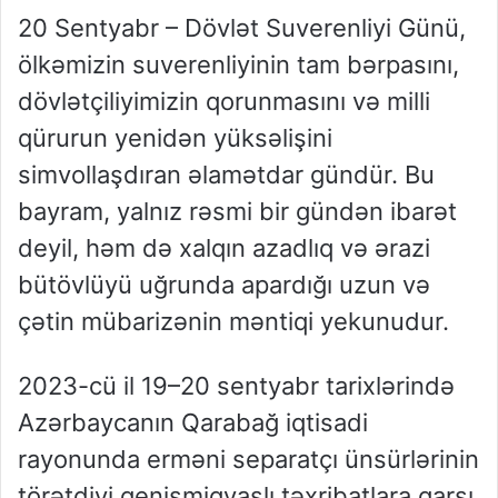
20 Sentyabr – Dövlət Suverenliyi Günü,
ölkəmizin suverenliyinin tam bərpasını,
dövlətçiliyimizin qorunmasını və milli
qürurun yenidən yüksəlişini
simvollaşdıran əlamətdar gündür. Bu
bayram, yalnız rəsmi bir gündən ibarət
deyil, həm də xalqın azadlıq və ərazi
bütövlüyü uğrunda apardığı uzun və
çətin mübarizənin məntiqi yekunudur.
2023-cü il 19–20 sentyabr tarixlərində
Azərbaycanın Qarabağ iqtisadi
rayonunda erməni separatçı ünsürlərinin
törətdiyi genişmiqyaslı təxribatlara qarşı