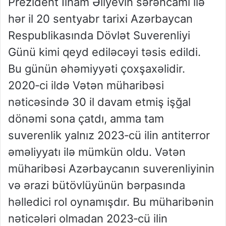
Prezident İlham Əliyevin sərəncamı ilə
hər il 20 sentyabr tarixi Azərbaycan
Respublikasında Dövlət Suverenliyi
Günü kimi qeyd ediləcəyi təsis edildi.
Bu günün əhəmiyyəti çoxşaxəlidir.
2020‑ci ildə Vətən müharibəsi
nəticəsində 30 il davam etmiş işğal
dönəmi sona çatdı, amma tam
suverenlik yalnız 2023‑cü ilin antiterror
əməliyyatı ilə mümkün oldu. Vətən
müharibəsi Azərbaycanın suverenliyinin
və ərazi bütövlüyünün bərpasında
həlledici rol oynamışdır. Bu müharibənin
nəticələri olmadan 2023‑cü ilin