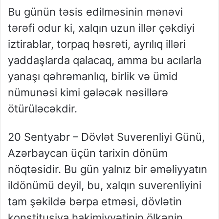
Bu günün təsis edilməsinin mənəvi
tərəfi odur ki, xalqın uzun illər çəkdiyi
iztirablar, torpaq həsrəti, ayrılıq illəri
yaddaşlarda qalacaq, amma bu acılarla
yanaşı qəhrəmanlıq, birlik və ümid
nümunəsi kimi gələcək nəsillərə
ötürüləcəkdir.
20 Sentyabr – Dövlət Suverenliyi Günü,
Azərbaycan üçün tarixin dönüm
nöqtəsidir. Bu gün yalnız bir əməliyyatın
ildönümü deyil, bu, xalqın suverenliyini
tam şəkildə bərpa etməsi, dövlətin
konstitusiya hakimiyyətinin ölkənin