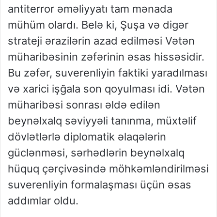
antiterror əməliyyatı tam mənada
mühüm olardı. Belə ki, Şuşa və digər
strateji ərazilərin azad edilməsi Vətən
müharibəsinin zəfərinin əsas hissəsidir.
Bu zəfər, suverenliyin faktiki yaradılması
və xarici işğala son qoyulması idi. Vətən
müharibəsi sonrası əldə edilən
beynəlxalq səviyyəli tanınma, müxtəlif
dövlətlərlə diplomatik əlaqələrin
güclənməsi, sərhədlərin beynəlxalq
hüquq çərçivəsində möhkəmləndirilməsi
suverenliyin formalaşması üçün əsas
addımlar oldu.