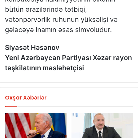
bütün ərazilərində tətbiqi,
vətənpərvərlik ruhunun yüksəlişi və
gələcəyə inamın əsas simvoludur.
Siyasət Həsənov
Yeni Azərbaycan Partiyası Xəzər rayon
təşkilatının məsləhətçisi
Oxşar Xəbərlər