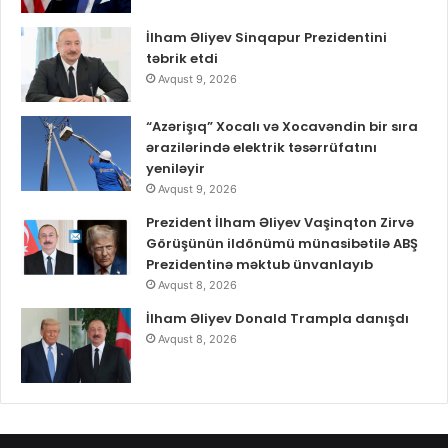
İlham Əliyev Sinqapur Prezidentini
təbrik etdi
Avqust 9, 2026
“Azərişıq” Xocalı və Xocavəndin bir sıra
ərazilərində elektrik təsərrüfatını
yeniləyir
Avqust 9, 2026
Prezident İlham Əliyev Vaşinqton Zirvə
Görüşünün ildönümü münasibətilə ABŞ
Prezidentinə məktub ünvanlayıb
Avqust 8, 2026
İlham Əliyev Donald Trampla danışdı
Avqust 8, 2026