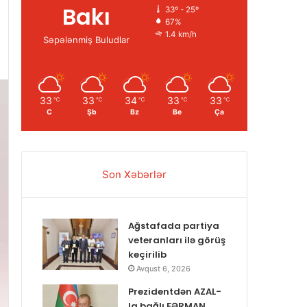
Bakı
33º - 25º
67%
1.4 km/h
Səpələnmiş Buludlar
33
33
34
33
33
℃
℃
℃
℃
℃
C
Şb
Bz
Be
Ça
Son Xəbərlər
Ağstafada partiya
veteranları ilə görüş
keçirilib
Avqust 6, 2026
Prezidentdən AZAL-
la bağlı FƏRMAN