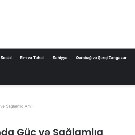
 bağlı FƏRMAN
Sosial
Elm və Təhsil
Səhiyyə
Qarabağ və Şərqi Zəngəzur
və Sağlamlıq Amili
nda Güc və Sağlamlıq