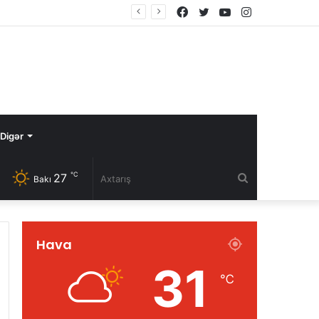
Facebook
Twitter
YouTube
Instagram
Digər
℃
27
Axtarış
Bakı
Hava
31
℃