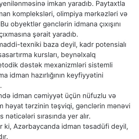
 yenilənməsinə imkan yaradıb. Paytaxtla
man kompleksləri, olimpiya mərkəzləri və
 Bu obyektlər gənclərin idmana çıxışını
çıxmasına şərait yaradıb.
addi-texniki baza deyil, kadr potensialı
isasartırma kursları, beynəlxalq
etodik dəstək mexanizmləri sistemli
a idman hazırlığının keyfiyyətini
.
əsində idman cəmiyyət üçün nüfuzlu və
m həyat tərzinin təşviqi, gənclərin mənəvi
s nəticələri sırasında yer alır.
ir ki, Azərbaycanda idman təsadüfi deyil,
ır.