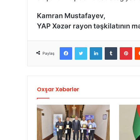
Kamran Mustafayev,
YAP Xəzər rayon təşkilatının m
Facebook
Twitter
LinkedIn
Tumblr
Pinterest
Paylaş
Oxşar Xəbərlər