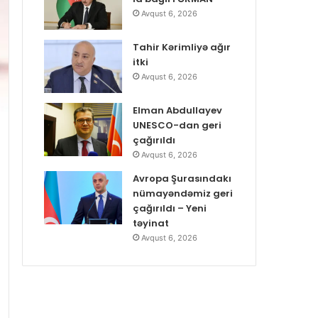
Avqust 6, 2026
Tahir Kərimliyə ağır
itki
Avqust 6, 2026
Elman Abdullayev
UNESCO-dan geri
çağırıldı
Avqust 6, 2026
Avropa Şurasındakı
nümayəndəmiz geri
çağırıldı – Yeni
təyinat
Avqust 6, 2026