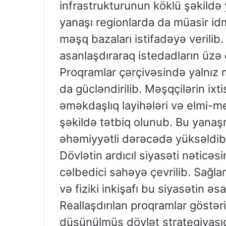
infrastrukturunun köklü şəkildə
yanaşı regionlarda da müasir id
məşq bazaları istifadəyə verilib.
asanlaşdıraraq istedadların üzə 
Proqramlar çərçivəsində yalnız m
da gücləndirilib. Məşqçilərin ixt
əməkdaşlıq layihələri və elmi-m
şəkildə tətbiq olunub. Bu yanaşm
əhəmiyyətli dərəcədə yüksəldib
Dövlətin ardıcıl siyasəti nətic
cəlbedici sahəyə çevrilib. Sağla
və fiziki inkişafı bu siyasətin əsa
Reallaşdırılan proqramlar göstər
düşünülmüş dövlət strategiyasıd