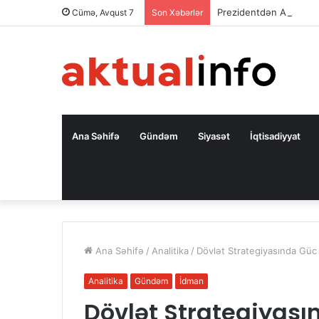
Prezidentdən AZAL-la
Cümə, Avqust 7
Son Xəbərlər
Ana Səhifə
Gündəm
Siyasət
İqtisadiyyat
Ana Səhifə
/
Analitika
/
Dövlət Strategiyasında Güc 
Analitika
Gündəm
İdman
Dövlət Strategiyası