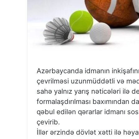
Azərbaycanda idmanın inkişafını
çevrilməsi uzunmüddətli və məq
sahə yalnız yarış nəticələri ilə 
formalaşdırılması baxımından da 
qəbul edilən qərarlar idmanı so
çevirib.
İllər ərzində dövlət xətti ilə hə