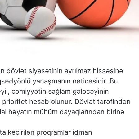
n dövlət siyasətinin ayrılmaz hissəsinə
sədyönlü yanaşmanın nəticəsidir. Bu
deyil, cəmiyyətin sağlam gələcəyinin
prioritet hesab olunur. Dövlət tərəfindən
sial həyatın mühüm dayaqlarından birinə
yata keçirilən proqramlar idman