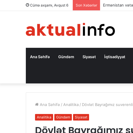
Ermənistan vətə
Cümə axşamı, Avqust 6
Son Xəbərlər
Ana Səhifə
Gündəm
Siyasət
İqtisadiyyat
Ana Səhifə
/
Analitika
/
Dövlət Bayrağımız suverenl
Analitika
Gündəm
Siyasət
Dövlət Bayrağımız s