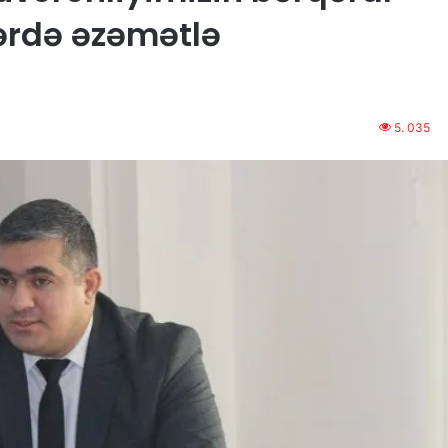
ərdə əzəmətlə
5. 035