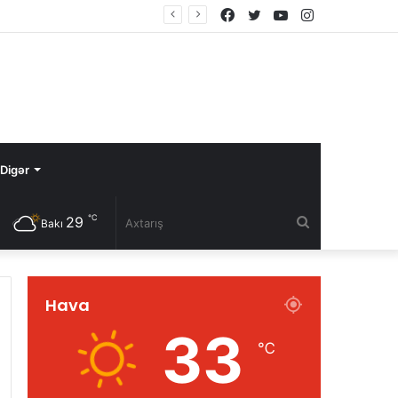
Facebook
Twitter
YouTube
Instagram
 olunub
Digər
℃
29
Axtarış
Bakı
Hava
33
℃