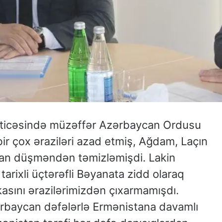
əticəsində müzəffər Azərbaycan Ordusu
bir çox əraziləri azad etmiş, Ağdam, Laçın
adan düşməndən təmizləmişdi. Lakin
tarixli üçtərəfli Bəyanata zidd olaraq
ikasını ərazilərimizdən çıxarmamışdı.
rbaycan dəfələrlə Ermənistana davamlı