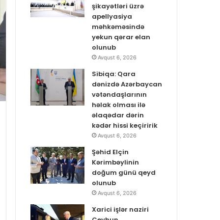
şikayətləri üzrə
apellyasiya
məhkəməsində
yekun qərar elan
olunub
Avqust 6, 2026
Sibiqa: Qara
dənizdə Azərbaycan
vətəndaşlarının
həlak olması ilə
əlaqədar dərin
kədər hissi keçiririk
Avqust 6, 2026
Şəhid Elçin
Kərimbəylinin
doğum günü qeyd
olunub
Avqust 6, 2026
Xarici işlər naziri
Ceyhun