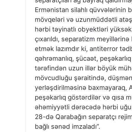
separatçıları ağ bayraq qaldırm
Ermənistan silahlı qüvvələrinin b
mövqeləri və uzunmüddətli atəş 
hərbi təyinatlı obyektləri yüksək d
çıxarıldı, separatizm meyillərin
etmək lazımdır ki, antiterror təd
qəhrəmanlıq, şücaət, peşəkarlıq 
tərəfindən uzun illər böyük mühə
mövcudluğu şəraitində, düşmən m
yerləşdirilməsinə baxmayaraq, 
peşəkarlıq göstərdilər və qısa 
əhəmiyyətli dərəcədə hərbi uğurl
28-də Qarabağın separatçı rejimi
bağlı sənəd imzaladı”.