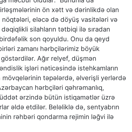
ağa məcbur oldular: “Bununla da
irləşmələrinin ön xətt və dərinlikdə olan
nöqtələri, eləcə də döyüş vasitələri və
əqiqlikli silahların tətbiqi ilə sıradan
ə birdəfəlik son qoyuldu. Onu da qeyd
birləri zamanı hərbçilərimiz böyük
göstərdilər. Ağır relyef, düşmən
ndislik işləri nəticəsində istehkamların
övqelərinin təpələrdə, əlverişli yerlərdə
Azərbaycan hərbçiləri qəhrəmanlıq,
müddət ərzində bütün istiqamətlər üzrə
ar əldə etdilər. Beləliklə də, sentyabrın
nin rəhbəri qondarma rejimin ləğvi ilə