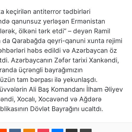
eçirilən antiterror tədbirləri
ində qanunsuz yerləşən Ermənistan
lərək, ölkəni tərk etdi” – deyən Ramil
a da Qarabağda qeyri-qanuni xunta rejimi
 rəhbərləri həbs edildi və Azərbaycan öz
tdi. Azərbaycanın Zəfər tarixi Xankəndi,
randa üçrəngli bayrağımızın
üzün tam bərpası ilə yekunlaşdı.
Qüvvələrin Ali Baş Komandanı İlham Əliyev
kəndi, Xocalı, Xocavənd və Ağdərə
ikasının Dövlət Bayrağını ucaltdı.
Reddit
VKontakte
Odnoklassniki
Pocket
Messenger
Email ilə paylaş
Print