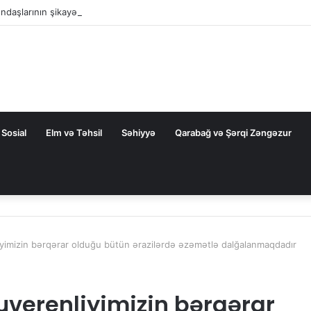
ndaşlarının şikayətləri üzrə apellyasiya məhkəməsində yekun qərar elan
Sosial
Elm və Təhsil
Səhiyyə
Qarabağ və Şərqi Zəngəzur
iyimizin bərqərar olduğu bütün ərazilərdə əzəmətlə dalğalanmaqdadır
uverenliyimizin bərqərar