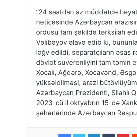
“24 saatdan az müddətdə həyata k
nəticəsində Azərbaycan ərazis
ordusu tam şəkildə tərksilah edi
Vəlibəyov əlavə edib ki, bununl
ləğv edildi, separatçıların əsas
dövlət suverenliyini tam təmin e
Xocalı, Ağdərə, Xocavənd, Əsgə
yüksəldilməsi, ərazi bütövlüyüm
Azərbaycan Prezidenti, Silahlı 
2023-cü il oktyabrın 15-də Xan
şəhərlərində Azərbaycan Respubl
Facebook
Twitter
LinkedIn
Tumblr
Pinterest