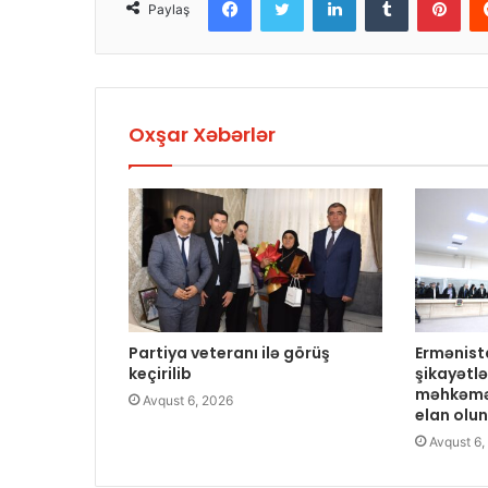
Paylaş
Oxşar Xəbərlər
Partiya veteranı ilə görüş
Ermənist
keçirilib
şikayətlə
məhkəmə
Avqust 6, 2026
elan olu
Avqust 6,