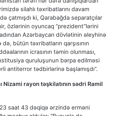
mənistan tərəfi hər dəfə danışıqlardan
imizdə silahlı təxribatlarını davam
ddə çatmışdı ki, Qarabağda separatçılar
ir, özlərinin oyuncaq “prezident”lərini
 adından Azərbaycan dövlətinin əleyhinə
 də, bütün təxribatların qarşısının
ddəalarının icrasının təmin olunması,
stitusiya quruluşunun bərpa edilməsi
i antiterror tədbirlərinə başlamışdı”.
 Nizami rayon təşkilatının sədri Ramil
i 23 saat 43 dəqiqə ərzində erməni