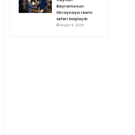
Bayramovun
Ukraynaya rəsmi
səfəri başlayıb
Avqust 6, 2026