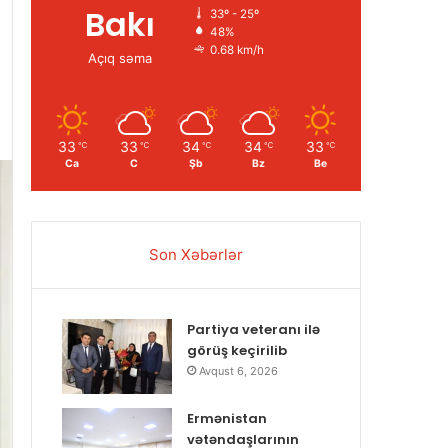
Bakı
33º - 25º
48%
0.68 km/h
Açıq səma
33
33
34
34
33
℃
℃
℃
℃
℃
Ca
C
Şb
Bz
Be
Son Xəbərlər
Partiya veteranı ilə
görüş keçirilib
Avqust 6, 2026
Ermənistan
vətəndaşlarının