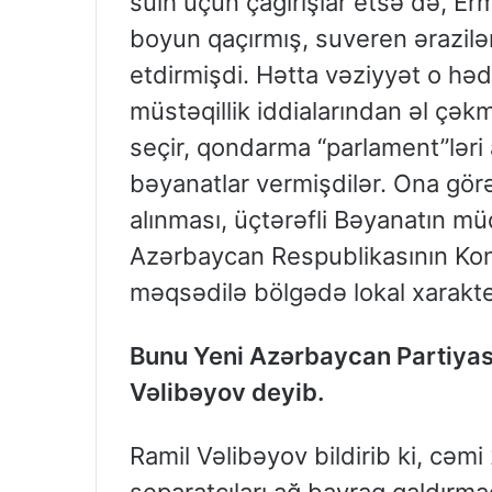
sülh üçün çağırışlar etsə də, Er
boyun qaçırmış, suveren ərazilər
etdirmişdi. Hətta vəziyyət o hə
müstəqillik iddialarından əl çəkm
seçir, qondarma “parlament”ləri
bəyanatlar vermişdilər. Ona görə
alınması, üçtərəfli Bəyanatın mü
Azərbaycan Respublikasının Kon
məqsədilə bölgədə lokal xarakterl
Bunu Yeni Azərbaycan Partiyası
Vəlibəyov deyib.
Ramil Vəlibəyov bildirib ki, cəm