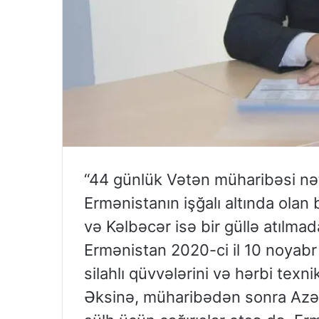
“44 günlük Vətən müharibəsi n
Ermənistanın işğalı altında olan 
və Kəlbəcər isə bir güllə atılm
Ermənistan 2020-ci il 10 noyabr 
silahlı qüvvələrini və hərbi texn
Əksinə, müharibədən sonra Azə