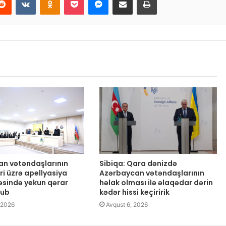
an vətəndaşlarının
Sibiqa: Qara dənizdə
ri üzrə apellyasiya
Azərbaycan vətəndaşlarının
sində yekun qərar
həlak olması ilə əlaqədar dərin
nub
kədər hissi keçiririk
 2026
Avqust 6, 2026