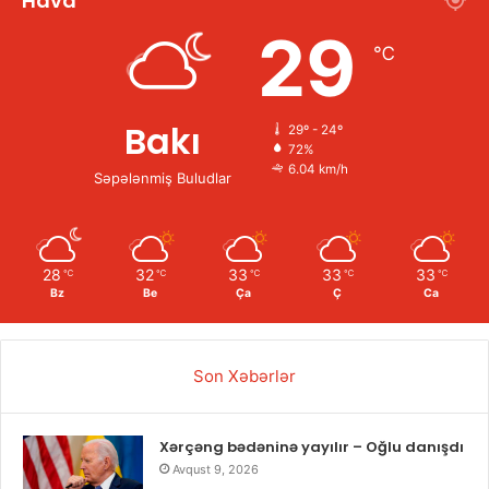
Hava
29
℃
Bakı
29º - 24º
72%
6.04 km/h
Səpələnmiş Buludlar
28
32
33
33
33
℃
℃
℃
℃
℃
Bz
Be
Ça
Ç
Ca
Son Xəbərlər
Xərçəng bədəninə yayılır – Oğlu danışdı
Avqust 9, 2026