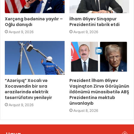
Xərçəng bədəninə yayılır –
İlham Əliyev Sinqapur
Oğlu danışdı
Prezidentini təbrik etdi
Avqust 9, 2026
Avqust 9, 2026
“Azərişıq” Xocalı və
Prezident İlham Əliyev
Xocavəndin bir sıra
Vaşinqton Zirvə Görüşünün
ərazilərində elektrik
ildönümü münasibətilə ABŞ
təsərrüfatını yeniləyir
Prezidentinə məktub
ünvanlayıb
Avqust 9, 2026
Avqust 8, 2026