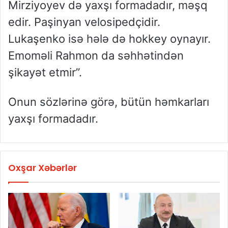
Mirziyoyev də yaxşı formadadır, məşq
edir. Paşinyan velosipedçidir.
Lukaşenko isə hələ də hokkey oynayır.
Emoməli Rahmon da səhhətindən
şikayət etmir”.
Onun sözlərinə görə, bütün həmkarları
yaxşı formadadır.
Oxşar Xəbərlər