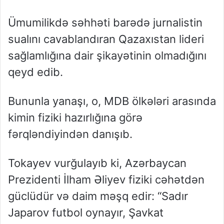
Ümumilikdə səhhəti barədə jurnalistin
sualını cavablandıran Qazaxıstan lideri
sağlamlığına dair şikayətinin olmadığını
qeyd edib.
Bununla yanaşı, o, MDB ölkələri arasında
kimin fiziki hazırlığına görə
fərqləndiyindən danışıb.
Tokayev vurğulayıb ki, Azərbaycan
Prezidenti İlham Əliyev fiziki cəhətdən
güclüdür və daim məşq edir: “Sadır
Japarov futbol oynayır, Şavkat