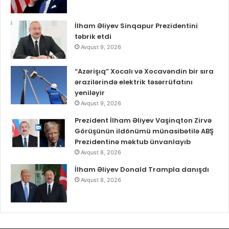
İlham Əliyev Sinqapur Prezidentini
təbrik etdi
Avqust 9, 2026
“Azərişıq” Xocalı və Xocavəndin bir sıra
ərazilərində elektrik təsərrüfatını
yeniləyir
Avqust 9, 2026
Prezident İlham Əliyev Vaşinqton Zirvə
Görüşünün ildönümü münasibətilə ABŞ
Prezidentinə məktub ünvanlayıb
Avqust 8, 2026
İlham Əliyev Donald Trampla danışdı
Avqust 8, 2026