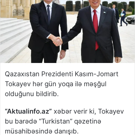
Qazaxıstan Prezidenti Kasım-Jomart
Tokayev hər gün yoqa ilə məşğul
olduğunu bildirib.
“Aktualinfo.az”
xəbər verir ki, Tokayev
bu barədə “Turkistan” qəzetinə
müsahibəsində danışıb.