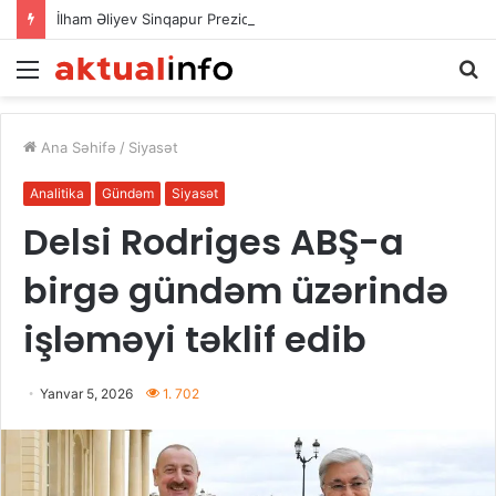
İlham Əliyev Sinqapur Prezidentini təbrik etdi
Menu
A
Ana Səhifə
/
Siyasət
Analitika
Gündəm
Siyasət
Delsi Rodriges ABŞ-a
birgə gündəm üzərində
işləməyi təklif edib
Yanvar 5, 2026
1. 702