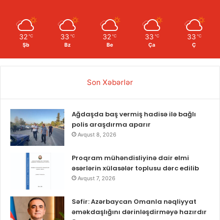
32
33
32
33
33
℃
℃
℃
℃
℃
Şb
Bz
Be
Ça
Ç
Son Xəbərlər
Ağdaşda baş vermiş hadisə ilə bağlı
polis araşdırma aparır
Avqust 8, 2026
Proqram mühəndisliyinə dair elmi
əsərlərin xülasələr toplusu dərc edilib
Avqust 7, 2026
Səfir: Azərbaycan Omanla nəqliyyat
əməkdaşlığını dərinləşdirməyə hazırdır