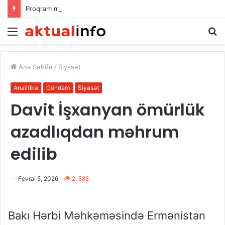
Proqram mühəndisliyinə dair elmi əsərlərin xülasələr toplusu dərc edilib
Menu
A
Ana Səhifə
/
Siyasət
Analitika
Gündəm
Siyasət
Davit İşxanyan ömürlük
azadlıqdan məhrum
edilib
Fevral 5, 2026
2. 588
Bakı Hərbi Məhkəməsində Ermənistan