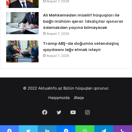
Avqust 7, 2026
Ali Məhkəmədən müəllif hüquqları ilə
bağlı mühüm qərar: İdxalçılar qonorar
ödəməkdən yayına bilməyəcək
Avqust 7, 2026
Tramp ABŞ-də doğumla vətəndaşlıq
qaydasını ləğv etmək istəyir
Avqust 7, 2026
© 2022
Aktualinfo.az
Bütün hüquqları qorunur.
Haqqımızda
Əlaqə
Facebook
Twitter
YouTube
Instagram