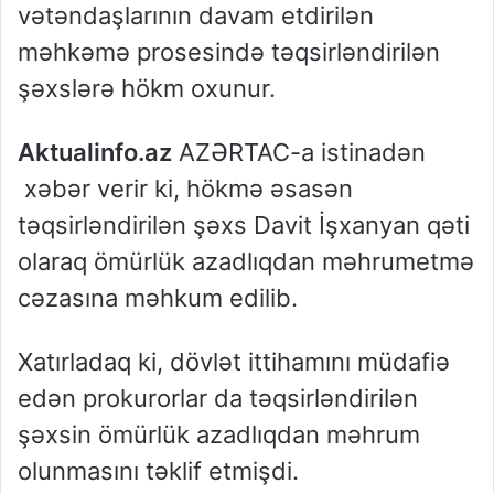
vətəndaşlarının davam etdirilən
məhkəmə prosesində təqsirləndirilən
şəxslərə hökm oxunur.
Aktualinfo.az
AZƏRTAC-a istinadən
xəbər verir ki, hökmə əsasən
təqsirləndirilən şəxs Davit İşxanyan qəti
olaraq ömürlük azadlıqdan məhrumetmə
cəzasına məhkum edilib.
Xatırladaq ki, dövlət ittihamını müdafiə
edən prokurorlar da təqsirləndirilən
şəxsin ömürlük azadlıqdan məhrum
olunmasını təklif etmişdi.