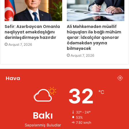
Səfir: Azərbaycan Omanla
Ali Məhkəmədən müəllif
nəqliyyat əməkdaşlığını
hüquqları ilə bağlı mühüm
dərinləşdirməyə hazırdır
qərar: İdxalçılar qonorar
ödəməkdən yayına
Avqust 7, 2026
bilməyəcək
Avqust 7, 2026
Hava
32
℃
Bakı
32º - 24º
53%
7.92 km/h
Səpələnmiş Buludlar