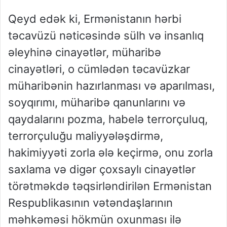
Qeyd edək ki, Ermənistanın hərbi
təcavüzü nəticəsində sülh və insanlıq
əleyhinə cinayətlər, müharibə
cinayətləri, o cümlədən təcavüzkar
müharibənin hazırlanması və aparılması,
soyqırımı, müharibə qanunlarını və
qaydalarını pozma, habelə terrorçuluq,
terrorçuluğu maliyyələşdirmə,
hakimiyyəti zorla ələ keçirmə, onu zorla
saxlama və digər çoxsaylı cinayətlər
törətməkdə təqsirləndirilən Ermənistan
Respublikasının vətəndaşlarının
məhkəməsi hökmün oxunması ilə