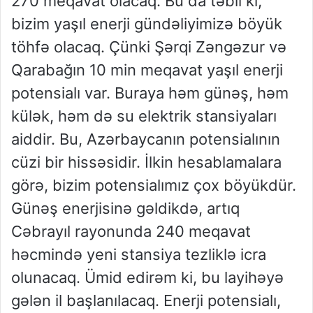
270 meqavat olacaq. Bu da təbii ki,
bizim yaşıl enerji gündəliyimizə böyük
töhfə olacaq. Çünki Şərqi Zəngəzur və
Qarabağın 10 min meqavat yaşıl enerji
potensialı var. Buraya həm günəş, həm
külək, həm də su elektrik stansiyaları
aiddir. Bu, Azərbaycanın potensialının
cüzi bir hissəsidir. İlkin hesablamalara
görə, bizim potensialımız çox böyükdür.
Günəş enerjisinə gəldikdə, artıq
Cəbrayıl rayonunda 240 meqavat
həcmində yeni stansiya tezliklə icra
olunacaq. Ümid edirəm ki, bu layihəyə
gələn il başlanılacaq. Enerji potensialı,