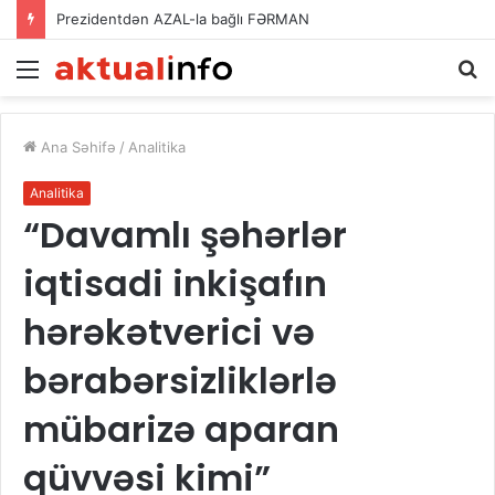
Prezidentdən AZAL-la bağlı FƏRMAN
Menu
A
Ana Səhifə
/
Analitika
Analitika
“Davamlı şəhərlər
iqtisadi inkişafın
hərəkətverici və
bərabərsizliklərlə
mübarizə aparan
qüvvəsi kimi”