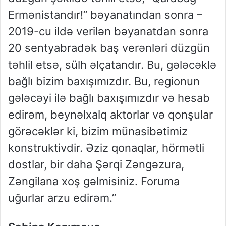
Ermənistandır!” bəyanatından sonra –
2019-cu ildə verilən bəyanatdan sonra
20 sentyabradək baş verənləri düzgün
təhlil etsə, sülh əlçatandır. Bu, gələcəklə
bağlı bizim baxışımızdır. Bu, regionun
gələcəyi ilə bağlı baxışımızdır və hesab
edirəm, beynəlxalq aktorlar və qonşular
görəcəklər ki, bizim münasibətimiz
konstruktivdir. Əziz qonaqlar, hörmətli
dostlar, bir daha Şərqi Zəngəzura,
Zəngilana xoş gəlmisiniz. Foruma
uğurlar arzu edirəm.”