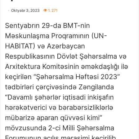
Oktyabr 3, 2023
1. 271
Sentyabrın 29-da BMT-nin
Məskunlaşma Proqramının (UN-
HABITAT) və Azərbaycan
Respublikasının Dövlət Şəhərsalma və
Arxitektura Komitəsinin əməkdaşlığı ilə
keçirilən “Şəhərsalma Həftəsi 2023”
tədbirləri çərçivəsində Zəngilanda
“Davamlı şəhərlər iqtisadi inkişafın
hərəkətverici və bərabərsizliklərlə
mübarizə aparan qüvvəsi kimi”
mövzusunda 2-ci Milli Şəhərsalma
Forumunun açılış mərasimi keçirilib.