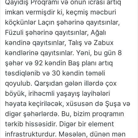
Qayıdış Proqramı və onun icrası artıq
imkan vermişdir ki, keçmiş məcburi
köçkünlər Laçın şəhərinə qayıtsınlar,
Füzuli şəhərinə qayıtsınlar, Ağalı
kəndinə qayıtsınlar, Talış və Zabux
kəndlərinə qayıtsınlar. Yəni, bu gün 8
şəhər və 92 kəndin Baş planı artıq
təsdiqlənib və 30 kəndin təməli
qoyulub. Qarşıdan gələn illərdə çox
böyük, irihəcmli yaşayış layihələri
həyata keçiriləcək, xüsusən də Şuşa və
digər şəhərlərdə. Bu, bizim proqramın
tərkib hissəsidir. Digər bir element
infrastrukturdur. Məsələn, dünən mən