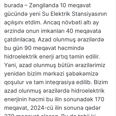
burada – Zəngilanda 10 meqavat
gücündə yeni Su Elektrik Stansiyasının
açılışını etdim. Ancaq növbəti altı ay
ərzində onun imkanları 40 meqavata
çatdırılacaq. Azad olunmuş ərazilərdə
bu gün 90 meqavat həcmində
hidroelektrik enerji artıq təmin edilir.
Yəni, azad olunmuş bütün ərazilərimiz
yenidən bizim mərkəzi şəbəkəmizə
qoşulur və tam inteqrasiya edilib. Bizim
azad olunmuş ərazilərdə hidroelektrik
enerjinin həcmi bu ilin sonunadək 170
meqavat, 2024-cü ilin sonuna qədər