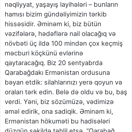
nəqliyyat, yaşayış layihələri – bunların
hamısı bizim gündəliyimizin tərkib
hissəsidir. Əminəm ki, biz bütün
vəzifələrə, hədəflərə nail olacağıq və
növbəti üç ildə 100 mindən çox keçmiş
məcburi köçkünü evlərinə
qaytaracağıq. Biz 20 sentyabrda
Qarabağdakı Ermənistan ordusuna
bəyan etdik: silahlarınızı yerə qoyun və
oraları tərk edin. Belə də oldu və bu, baş
verdi. Yəni, biz sözümüzə, vədimizə
əməl edirik, ona sadiqik. Əminəm ki,
Ermənistan hökuməti bu hadisələri
düzgün şəkildə təhlil etsə, “Qarabağ