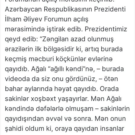
Azərbaycan Respublikasının Prezidenti
İlham Əliyev Forumun açılış
mərasimində iştirak edib. Prezidentimiz
qeyd edib: “Zəngilan azad olunmuş
ərazilərin ilk bölgəsidir ki, artıq burada
keçmiş məcburi köçkünlər evlərinə
qayıdıb. Ağalı “ağıllı kəndi”nə, – burada
videoda da siz onu gördünüz, – ötən
bahar aylarında həyat qayıdıb. Orada
sakinlər xoşbəxt yaşayırlar. Mən Ağalı
kəndində dəfələrlə olmuşam – sakinlərin
qayıdışından əvvəl və sonra. Mən onun
şahidi oldum ki, oraya qayıdan insanlar