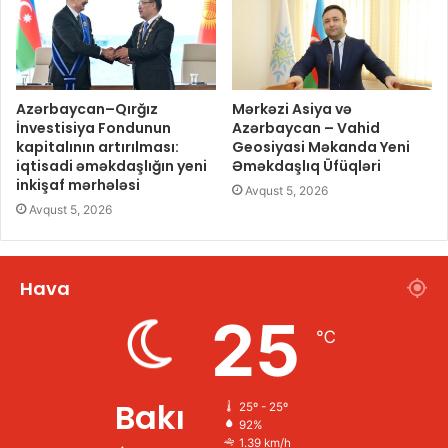
Azərbaycan–Qırğız
Mərkəzi Asiya və
İnvestisiya Fondunun
Azərbaycan – Vahid
kapitalının artırılması:
Geosiyasi Məkanda Yeni
iqtisadi əməkdaşlığın yeni
Əməkdaşlıq Üfüqləri
inkişaf mərhələsi
Avqust 5, 2026
Avqust 5, 2026
Hava
25
℃
Bakı
25º - 25º
92%
1.39 km/h