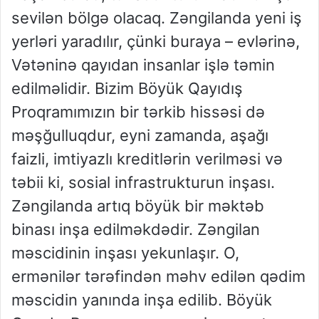
sevilən bölgə olacaq. Zəngilanda yeni iş
yerləri yaradılır, çünki buraya – evlərinə,
Vətəninə qayıdan insanlar işlə təmin
edilməlidir. Bizim Böyük Qayıdış
Proqramımızın bir tərkib hissəsi də
məşğulluqdur, eyni zamanda, aşağı
faizli, imtiyazlı kreditlərin verilməsi və
təbii ki, sosial infrastrukturun inşası.
Zəngilanda artıq böyük bir məktəb
binası inşa edilməkdədir. Zəngilan
məscidinin inşası yekunlaşır. O,
ermənilər tərəfindən məhv edilən qədim
məscidin yanında inşa edilib. Böyük