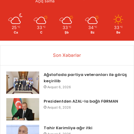
Açıq səma
25
33
33
34
33
℃
℃
℃
℃
℃
Ca
C
Şb
Bz
Be
Son Xəbərlər
Ağstafada partiya veteranları ilə görüş
keçirilib
Avqust 6, 2026
Prezidentdən AZAL-la bağlı FƏRMAN
Avqust 6, 2026
Tahir Kərimliyə ağır itki