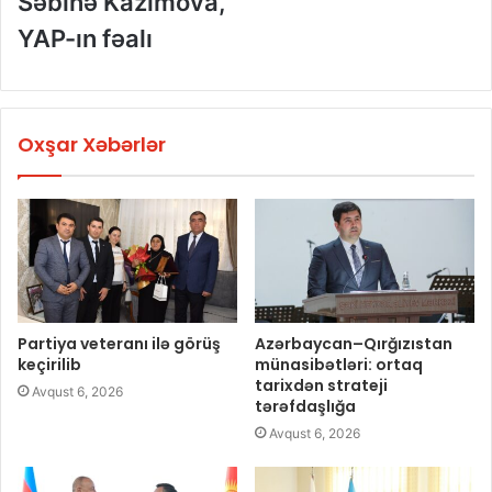
Səbinə Kazımova,
YAP-ın fəalı
Oxşar Xəbərlər
Partiya veteranı ilə görüş
Azərbaycan–Qırğızıstan
keçirilib
münasibətləri: ortaq
tarixdən strateji
Avqust 6, 2026
tərəfdaşlığa
Avqust 6, 2026