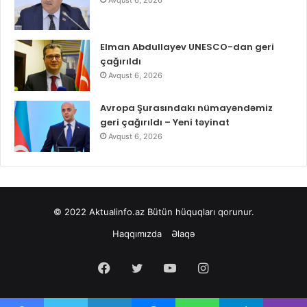
Avqust 6, 2026
Elman Abdullayev UNESCO-dan geri
çağırıldı
Avqust 6, 2026
Avropa Şurasındakı nümayəndəmiz
geri çağırıldı – Yeni təyinat
Avqust 6, 2026
© 2022
Aktualinfo.az
Bütün hüquqları qorunur.
Haqqımızda
Əlaqə
Facebook
Twitter
YouTube
Instagram