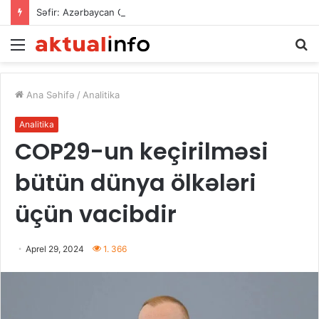
Səfir: Azərbaycan Omanla nəqliyyat əməkdaşlığını dərinləşdirməyə hazırdır
Menu
A
Ana Səhifə
/
Analitika
Analitika
COP29-un keçirilməsi
bütün dünya ölkələri
üçün vacibdir
Aprel 29, 2024
1. 366