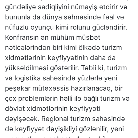
gündəliyə sadiqliyini nümayiş etdirir və
bununla da dünya səhnəsində fəal və
nüfuzlu oyunçu kimi rolunu gücləndirir.
Konfransın ən mühüm müsbət
nəticələrindən biri kimi ölkədə turizm
xidmətlərinin keyfiyyətinin daha da
yüksəldilməsi göstərilir. Təbii ki, turizm
və logistika sahəsində yüzlərlə yeni
peşəkar mütəxəssis hazırlanacaq, bir
çox problemlərin həlli ilə bağlı turizm və
dövlət xidmətlərinin keyfiyyəti
dəyişəcək. Regional turizm sahəsində
də keyfiyyət dəyişikliyi gözlənilir, yeni