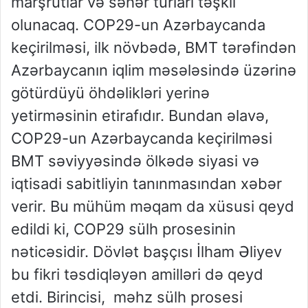
marşrutlar və səhər turları təşkil
olunacaq. COP29-un Azərbaycanda
keçirilməsi, ilk növbədə, BMT tərəfindən
Azərbaycanın iqlim məsələsində üzərinə
götürdüyü öhdəlikləri yerinə
yetirməsinin etirafıdır. Bundan əlavə,
COP29-un Azərbaycanda keçirilməsi
BMT səviyyəsində ölkədə siyasi və
iqtisadi sabitliyin tanınmasından xəbər
verir. Bu mühüm məqam da xüsusi qeyd
edildi ki, COP29 sülh prosesinin
nəticəsidir. Dövlət başçısı İlham Əliyev
bu fikri təsdiqləyən amilləri də qeyd
etdi. Birincisi, məhz sülh prosesi