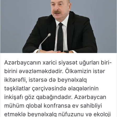
Azərbaycanın xarici siyasət uğurları biri-
birini əvəzləməkdədir. Ölkəmizin istər
ikitərəfli, istərsə də beynəlxalq
təşkilatlar çərçivəsində əlaqələrinin
inkişafı göz qabağındadır. Azərbaycan
mühüm qlobal konfransa ev sahibliyi
etməklə beynəlxalq nüfuzunu və ekoloji