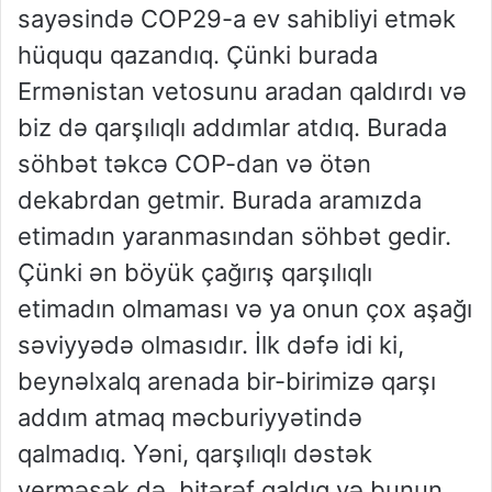
sayəsində COP29-a ev sahibliyi etmək
hüququ qazandıq. Çünki burada
Ermənistan vetosunu aradan qaldırdı və
biz də qarşılıqlı addımlar atdıq. Burada
söhbət təkcə COP-dan və ötən
dekabrdan getmir. Burada aramızda
etimadın yaranmasından söhbət gedir.
Çünki ən böyük çağırış qarşılıqlı
etimadın olmaması və ya onun çox aşağı
səviyyədə olmasıdır. İlk dəfə idi ki,
beynəlxalq arenada bir-birimizə qarşı
addım atmaq məcburiyyətində
qalmadıq. Yəni, qarşılıqlı dəstək
verməsək də, bitərəf qaldıq və bunun