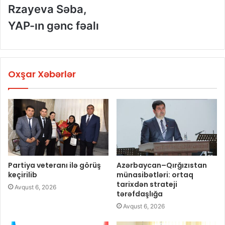
Rzayeva Səba,
YAP-ın gənc fəalı
Oxşar Xəbərlər
Partiya veteranı ilə görüş
Azərbaycan–Qırğızıstan
keçirilib
münasibətləri: ortaq
tarixdən strateji
Avqust 6, 2026
tərəfdaşlığa
Avqust 6, 2026