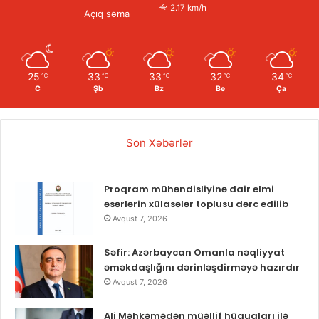
2.17 km/h
Açıq səma
25
33
33
32
34
℃
℃
℃
℃
℃
C
Şb
Bz
Be
Ça
Son Xəbərlər
Proqram mühəndisliyinə dair elmi
əsərlərin xülasələr toplusu dərc edilib
Avqust 7, 2026
Səfir: Azərbaycan Omanla nəqliyyat
əməkdaşlığını dərinləşdirməyə hazırdır
Avqust 7, 2026
Ali Məhkəmədən müəllif hüquqları ilə