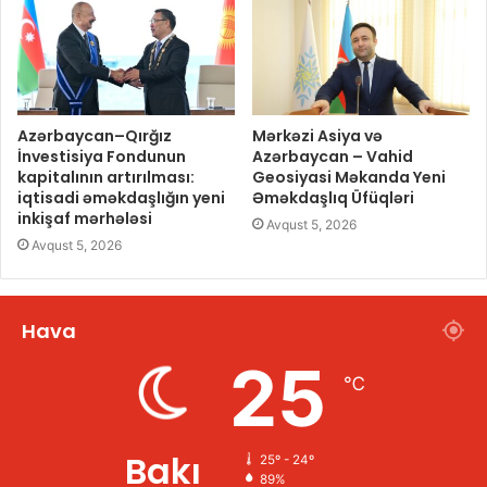
Azərbaycan–Qırğız
Mərkəzi Asiya və
İnvestisiya Fondunun
Azərbaycan – Vahid
kapitalının artırılması:
Geosiyasi Məkanda Yeni
iqtisadi əməkdaşlığın yeni
Əməkdaşlıq Üfüqləri
inkişaf mərhələsi
Avqust 5, 2026
Avqust 5, 2026
Hava
25
℃
Bakı
25º - 24º
89%