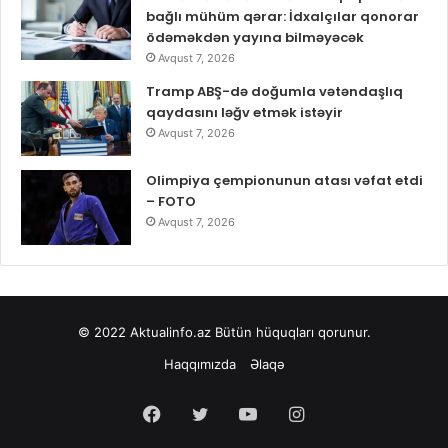
bağlı mühüm qərar: İdxalçılar qonorar
ödəməkdən yayına bilməyəcək
Avqust 7, 2026
Tramp ABŞ-də doğumla vətəndaşlıq
qaydasını ləğv etmək istəyir
Avqust 7, 2026
Olimpiya çempionunun atası vəfat etdi
– FOTO
Avqust 7, 2026
© 2022
Aktualinfo.az
Bütün hüquqları qorunur.
Haqqımızda
Əlaqə
Facebook
Twitter
YouTube
Instagram