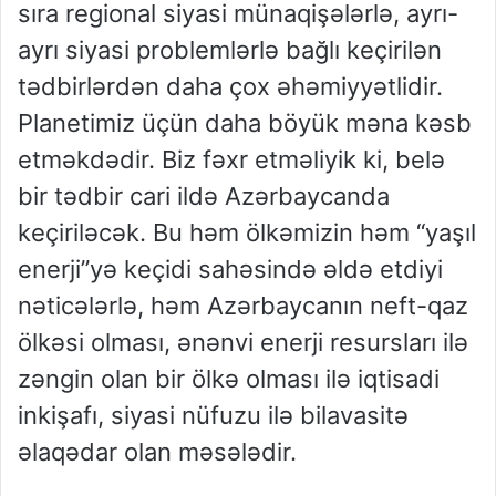
sıra regional siyasi münaqişələrlə, ayrı-
ayrı siyasi problemlərlə bağlı keçirilən
tədbirlərdən daha çox əhəmiyyətlidir.
Planetimiz üçün daha böyük məna kəsb
etməkdədir. Biz fəxr etməliyik ki, belə
bir tədbir cari ildə Azərbaycanda
keçiriləcək. Bu həm ölkəmizin həm “yaşıl
enerji”yə keçidi sahəsində əldə etdiyi
nəticələrlə, həm Azərbaycanın neft-qaz
ölkəsi olması, ənənvi enerji resursları ilə
zəngin olan bir ölkə olması ilə iqtisadi
inkişafı, siyasi nüfuzu ilə bilavasitə
əlaqədar olan məsələdir.