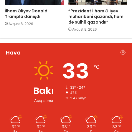
İlham Əliyev Donald
“Prezident İlham Əliyev
Trampla danışdı
müharibəni qazandı, həm
də sülhü qazandı!”
Avqust 8, 2026
Avqust 8, 2026
Hava
33
℃
Bakı
33º - 24º
47%
2.47 km/h
Açıq səma
32
32
33
33
33
℃
℃
℃
℃
℃
Bz
Be
Ça
Ç
Ca