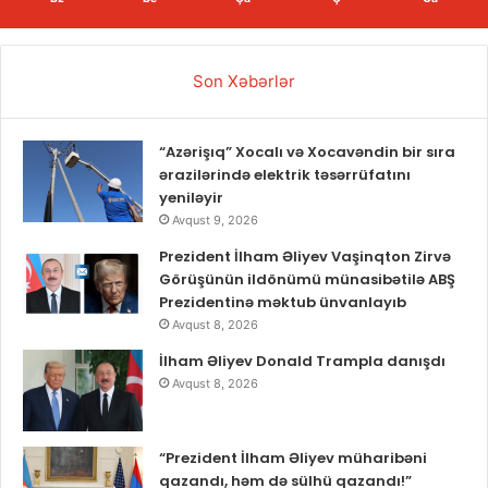
Son Xəbərlər
“Azərişıq” Xocalı və Xocavəndin bir sıra
ərazilərində elektrik təsərrüfatını
yeniləyir
Avqust 9, 2026
Prezident İlham Əliyev Vaşinqton Zirvə
Görüşünün ildönümü münasibətilə ABŞ
Prezidentinə məktub ünvanlayıb
Avqust 8, 2026
İlham Əliyev Donald Trampla danışdı
Avqust 8, 2026
“Prezident İlham Əliyev müharibəni
qazandı, həm də sülhü qazandı!”