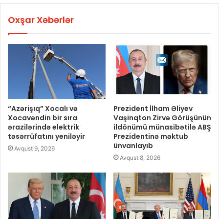
Oxşar Xəbərlər
“Azərişıq” Xocalı və
Prezident İlham Əliyev
Xocavəndin bir sıra
Vaşinqton Zirvə Görüşünün
ərazilərində elektrik
ildönümü münasibətilə ABŞ
təsərrüfatını yeniləyir
Prezidentinə məktub
ünvanlayıb
Avqust 9, 2026
Avqust 8, 2026