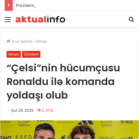
Prezident İlham Əliyev Vaşinqton Zirvə Görüşünün ildönümü münasibətilə ABŞ Prezidentinə məktub ünvanlayıb
Menu
A
Ana Səhifə
/
İdman
İdman
Gündəm
“Çelsi”nin hücumçusu
Ronaldu ilə komanda
yoldaşı olub
İyul 29, 2025
2. 008