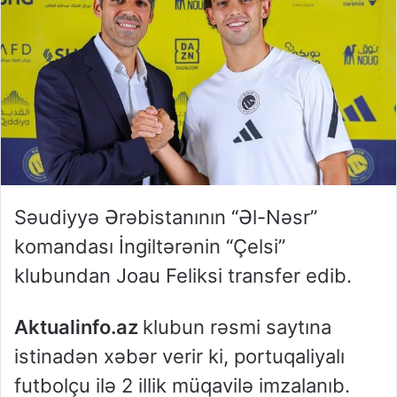
Səudiyyə Ərəbistanının “Əl-Nəsr”
komandası İngiltərənin “Çelsi”
klubundan Joau Feliksi transfer edib.
Aktualinfo.az
klubun rəsmi saytına
istinadən xəbər verir ki, portuqaliyalı
futbolçu ilə 2 illik müqavilə imzalanıb.