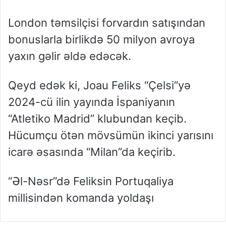
London təmsilçisi forvardın satışından
bonuslarla birlikdə 50 milyon avroya
yaxın gəlir əldə edəcək.
Qeyd edək ki, Joau Feliks “Çelsi”yə
2024-cü ilin yayında İspaniyanın
“Atletiko Madrid” klubundan keçib.
Hücumçu ötən mövsümün ikinci yarısını
icarə əsasında “Milan”da keçirib.
“Əl-Nəsr”də Feliksin Portuqaliya
millisindən komanda yoldaşı