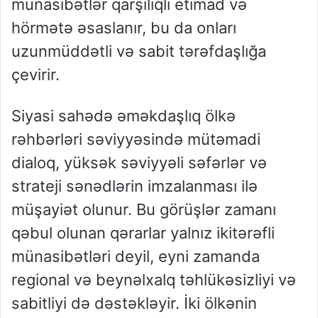
münasibətlər qarşılıqlı etimad və
hörmətə əsaslanır, bu da onları
uzunmüddətli və sabit tərəfdaşlığa
çevirir.
Siyasi sahədə əməkdaşlıq ölkə
rəhbərləri səviyyəsində mütəmadi
dialoq, yüksək səviyyəli səfərlər və
strateji sənədlərin imzalanması ilə
müşayiət olunur. Bu görüşlər zamanı
qəbul olunan qərarlar yalnız ikitərəfli
münasibətləri deyil, eyni zamanda
regional və beynəlxalq təhlükəsizliyi və
sabitliyi də dəstəkləyir. İki ölkənin