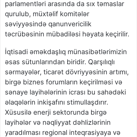
parlamentləri arasında da sıx təmaslar
qurulub, müxtəlif komitələr
səviyyəsində qanunvericilik
təcrübəsinin mübadiləsi həyata keçirilir.
İqtisadi əməkdaşlıq münasibətlərimizin
əsas sütunlarından biridir. Qarşılıqlı
sərmayələr, ticarət dövriyyəsinin artımı,
birgə biznes forumların keçirilməsi və
sənaye layihələrinin icrası bu sahədəki
əlaqələrin inkişafını stimullaşdırır.
Xüsusilə enerji sektorunda birgə
layihələr və nəqliyyat dəhlizlərinin
yaradılması regional inteqrasiyaya və