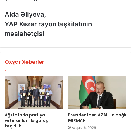
Aida Əliyeva,
YAP Xəzər rayon təşkilatının
məsləhətçisi
Oxşar Xəbərlər
Ağstafada partiya
Prezidentdən AZAL-la bağlı
veteranları ilə görüş
FƏRMAN
keçirilib
Avqust 6, 2026