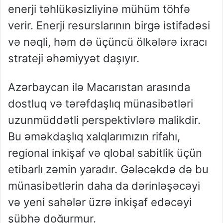
enerji təhlükəsizliyinə mühüm töhfə
verir. Enerji resurslarının birgə istifadəsi
və nəqli, həm də üçüncü ölkələrə ixracı
strateji əhəmiyyət daşıyır.
Azərbaycan ilə Macarıstan arasında
dostluq və tərəfdaşlıq münasibətləri
uzunmüddətli perspektivlərə malikdir.
Bu əməkdaşlıq xalqlarımızın rifahı,
regional inkişaf və qlobal sabitlik üçün
etibarlı zəmin yaradır. Gələcəkdə də bu
münasibətlərin daha da dərinləşəcəyi
və yeni sahələr üzrə inkişaf edəcəyi
şübhə doğurmur.