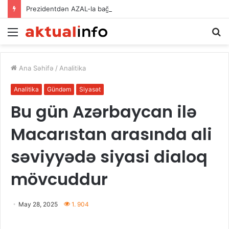
Prezidentdən AZAL-la bağlı FƏRMAN
Menu
A
Ana Səhifə
/
Analitika
Analitika
Gündəm
Siyasət
Bu gün Azərbaycan ilə
Macarıstan arasında ali
səviyyədə siyasi dialoq
mövcuddur
May 28, 2025
1. 904