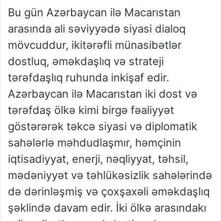
Bu gün Azərbaycan ilə Macarıstan
arasında ali səviyyədə siyasi dialoq
mövcuddur, ikitərəfli münasibətlər
dostluq, əməkdaşlıq və strateji
tərəfdaşlıq ruhunda inkişaf edir.
Azərbaycan ilə Macarıstan iki dost və
tərəfdaş ölkə kimi birgə fəaliyyət
göstərərək təkcə siyasi və diplomatik
sahələrlə məhdudlaşmır, həmçinin
iqtisadiyyat, enerji, nəqliyyat, təhsil,
mədəniyyət və təhlükəsizlik sahələrində
də dərinləşmiş və çoxşaxəli əməkdaşlıq
şəklində davam edir. İki ölkə arasındakı