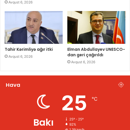
Avqust 6, 2026
Tahir Kərimliyə ağır itki
Elman Abdullayev UNESCO-
dan geri çağırıldı
Avqust 6, 2026
Avqust 6, 2026
Hava
25
℃
Bakı
25º - 25º
92%
1.39 km/h