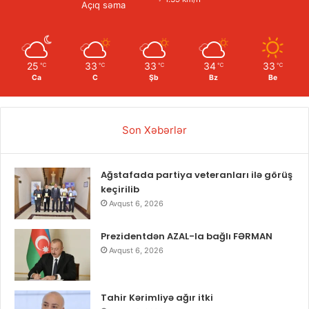
Açıq səma
25
33
33
34
33
℃
℃
℃
℃
℃
Ca
C
Şb
Bz
Be
Son Xəbərlər
Ağstafada partiya veteranları ilə görüş
keçirilib
Avqust 6, 2026
Prezidentdən AZAL-la bağlı FƏRMAN
Avqust 6, 2026
Tahir Kərimliyə ağır itki