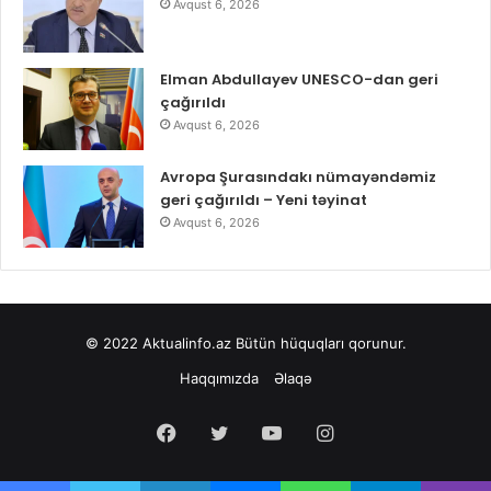
Avqust 6, 2026
Elman Abdullayev UNESCO-dan geri
çağırıldı
Avqust 6, 2026
Avropa Şurasındakı nümayəndəmiz
geri çağırıldı – Yeni təyinat
Avqust 6, 2026
© 2022
Aktualinfo.az
Bütün hüquqları qorunur.
Haqqımızda
Əlaqə
Facebook
Twitter
YouTube
Instagram