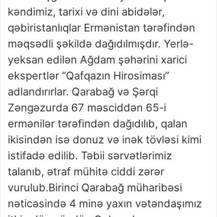
kəndimiz, tarixi və dini abidələr,
qəbiristanlıqlar Ermənistan tərəfindən
məqsədli şəkildə dağıdılmışdır. Yerlə-
yeksan edilən Ağdam şəhərini xarici
ekspertlər “Qafqazın Hirosiması”
adlandırırlar. Qarabağ və Şərqi
Zəngəzurda 67 məsciddən 65-i
ermənilər tərəfindən dağıdılıb, qalan
ikisindən isə donuz və inək tövləsi kimi
istifadə edilib. Təbii sərvətlərimiz
talanıb, ətraf mühitə ciddi zərər
vurulub.Birinci Qarabağ müharibəsi
nəticəsində 4 minə yaxın vətəndaşımız