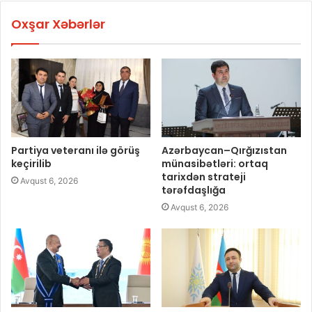
Oxşar Xəbərlər
Partiya veteranı ilə görüş
Azərbaycan–Qırğızıstan
keçirilib
münasibətləri: ortaq
tarixdən strateji
Avqust 6, 2026
tərəfdaşlığa
Avqust 6, 2026