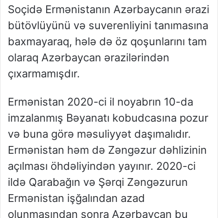
Soçidə Ermənistanın Azərbaycanın ərazi
bütövlüyünü və suverenliyini tanımasına
baxmayaraq, hələ də öz qoşunlarını tam
olaraq Azərbaycan ərazilərindən
çıxarmamışdır.
Ermənistan 2020-ci il noyabrın 10-da
imzalanmış Bəyanatı kobudcasına pozur
və buna görə məsuliyyət daşımalıdır.
Ermənistan həm də Zəngəzur dəhlizinin
açılması öhdəliyindən yayınır. 2020-ci
ildə Qarabağın və Şərqi Zəngəzurun
Ermənistan işğalından azad
olunmasından sonra Azərbaycan bu