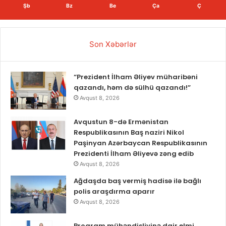
Şb
Bz
Be
Ça
Ç
Son Xəbərlər
“Prezident İlham Əliyev müharibəni
qazandı, həm də sülhü qazandı!”
Avqust 8, 2026
Avqustun 8-də Ermənistan
Respublikasının Baş naziri Nikol
Paşinyan Azərbaycan Respublikasının
Prezidenti İlham Əliyevə zəng edib
Avqust 8, 2026
Ağdaşda baş vermiş hadisə ilə bağlı
polis araşdırma aparır
Avqust 8, 2026
Proqram mühəndisliyinə dair elmi