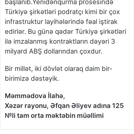
başlanıb.Yenidənqurma prosesində
Türkiyə şirkətləri podratçı kimi bir çox
infrastruktur layihələrində fəal iştirak
edirlər. Bu günə qədər Türkiyə şirkətləri
ilə imzalanmış kontraktların dəyəri 3
milyard ABŞ dollarından çoxdur.
Bir millət, iki dövlət olaraq daim bir-
birimizə dəstəyik.
Məmmədova İlahə,
Xəzər rayonu, Əfqan Əliyev adına 125
№li tam orta məktəbin müəllimi