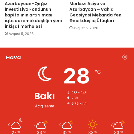
Azərbaycan–Qırğız
Mərkəzi Asiya və
İnvestisiya Fondunun
Azərbaycan – Vahid
kapitalının artırılması:
Geosiyasi Məkanda Yeni
iqtisadi əməkdaşlığın yeni
Əməkdaşlıq Üfüqləri
inkişaf mərhələsi
Avqust 5, 2026
Avqust 5, 2026
Hava
28
℃
Bakı
28º - 24º
78%
6.75 km/h
Açıq səma
27
33
32
33
33
℃
℃
℃
℃
℃