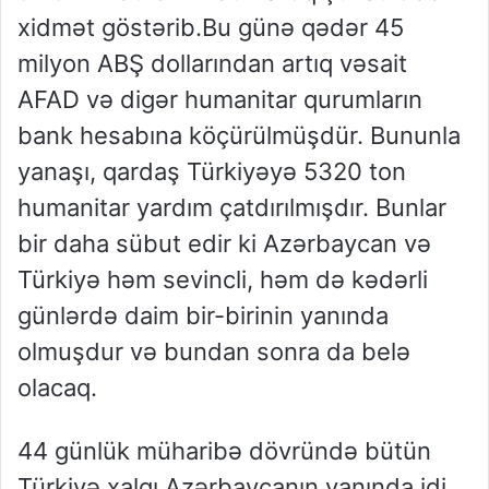
xidmət göstərib.Bu günə qədər 45
milyon ABŞ dollarından artıq vəsait
AFAD və digər humanitar qurumların
bank hesabına köçürülmüşdür. Bununla
yanaşı, qardaş Türkiyəyə 5320 ton
humanitar yardım çatdırılmışdır. Bunlar
bir daha sübut edir ki Azərbaycan və
Türkiyə həm sevincli, həm də kədərli
günlərdə daim bir-birinin yanında
olmuşdur və bundan sonra da belə
olacaq.
44 günlük müharibə dövründə bütün
Türkiyə xalqı Azərbaycanın yanında idi.