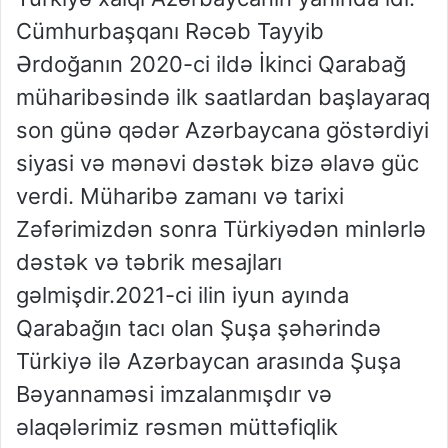
Cümhurbaşqanı Rəcəb Tayyib
Ərdoğanın 2020-ci ildə İkinci Qarabağ
müharibəsində ilk saatlardan başlayaraq
son günə qədər Azərbaycana göstərdiyi
siyasi və mənəvi dəstək bizə əlavə güc
verdi. Müharibə zamanı və tarixi
Zəfərimizdən sonra Türkiyədən minlərlə
dəstək və təbrik mesajları
gəlmişdir.2021-ci ilin iyun ayında
Qarabağın tacı olan Şuşa şəhərində
Türkiyə ilə Azərbaycan arasında Şuşa
Bəyannaməsi imzalanmışdır və
əlaqələrimiz rəsmən müttəfiqlik