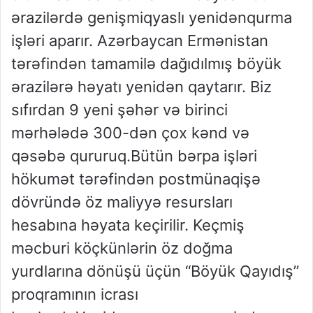
ərazilərdə genişmiqyaslı yenidənqurma
işləri aparır. Azərbaycan Ermənistan
tərəfindən tamamilə dağıdılmış böyük
ərazilərə həyatı yenidən qaytarır. Biz
sıfırdan 9 yeni şəhər və birinci
mərhələdə 300-dən çox kənd və
qəsəbə qururuq.Bütün bərpa işləri
hökumət tərəfindən postmünaqişə
dövründə öz maliyyə resursları
hesabına həyata keçirilir. Keçmiş
məcburi köçkünlərin öz doğma
yurdlarına dönüşü üçün “Böyük Qayıdış”
proqramının icrası