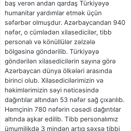
baş verən andan qardaş Türkiyəyə
humanitar yardımlar etmək üçün
səfərbər olmuşdur. Azərbaycandan 940
nəfər, o cümlədən xilasedicilər, tibb
personalı və könüllülər zəlzələ
bölgəsinə göndərilib. Türkiyəyə
göndərilən xilasedicilərin sayına görə
Azərbaycan dünya ölkələri arasında
birinci olub. Xilasedicilərimizin və
həkimlərimizin səyi nəticəsində
dağıntılar altından 53 nəfər sağ çıxarılıb.
Həmçinin 780 nəfərin cəsədi dağıntılar
altında aşkar edilib. Tibb personalımız
ümumilikdə 3 mindən artıq şəxsə tibbi