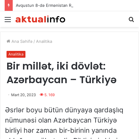
Avqustun 8-də Ermənistan Respublikasının Baş naziri Nikol Paşinyan Azərbaycan Respublikasının Prezidenti İlham Əliyevə zəng edib
Menu
Ax
Ana Səhifə
/
Analitika
Analitika
Bir millət, iki dövlət:
Azərbaycan – Türkiyə
Mart 20, 2023
5. 169
Əsrlər boyu bütün dünyaya qardaşlıq
nümunəsi olan Azərbaycan Türkiyə
birliyi hər zaman bir-birinin yanında