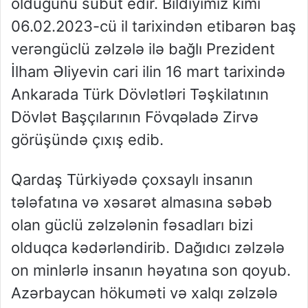
olduğunu sübut edir. Bildiyimiz kimi
06.02.2023-cü il tarixindən etibarən baş
verəngüclü zəlzələ ilə bağlı Prezident
İlham Əliyevin cari ilin 16 mart tarixində
Ankarada Türk Dövlətləri Təşkilatının
Dövlət Başçılarının Fövqəladə Zirvə
görüşündə çıxış edib.
Qardaş Türkiyədə çoxsaylı insanın
tələfatına və xəsarət almasına səbəb
olan güclü zəlzələnin fəsadları bizi
olduqca kədərləndirib. Dağıdıcı zəlzələ
on minlərlə insanın həyatına son qoyub.
Azərbaycan hökuməti və xalqı zəlzələ