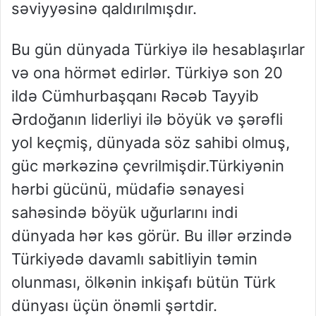
səviyyəsinə qaldırılmışdır.
Bu gün dünyada Türkiyə ilə hesablaşırlar
və ona hörmət edirlər. Türkiyə son 20
ildə Cümhurbaşqanı Rəcəb Tayyib
Ərdoğanın liderliyi ilə böyük və şərəfli
yol keçmiş, dünyada söz sahibi olmuş,
güc mərkəzinə çevrilmişdir.Türkiyənin
hərbi gücünü, müdafiə sənayesi
sahəsində böyük uğurlarını indi
dünyada hər kəs görür. Bu illər ərzində
Türkiyədə davamlı sabitliyin təmin
olunması, ölkənin inkişafı bütün Türk
dünyası üçün önəmli şərtdir.