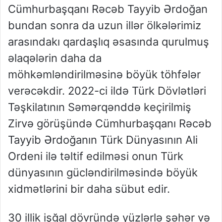
Cümhurbaşqanı Rəcəb Tayyib Ərdoğan
bundan sonra da uzun illər ölkələrimiz
arasındakı qardaşlıq əsasında qurulmuş
əlaqələrin daha da
möhkəmləndirilməsinə böyük töhfələr
verəcəkdir. 2022-ci ildə Türk Dövlətləri
Təşkilatının Səmərqənddə keçirilmiş
Zirvə görüşündə Cümhurbaşqanı Rəcəb
Tayyib Ərdoğanın Türk Dünyasının Ali
Ordeni ilə təltif edilməsi onun Türk
dünyasının gücləndirilməsində böyük
xidmətlərini bir daha sübut edir.
30 illik işğal dövründə yüzlərlə şəhər və