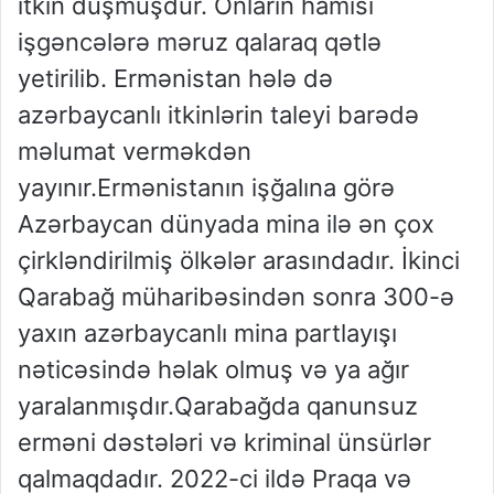
itkin düşmüşdür. Onların hamısı
işgəncələrə məruz qalaraq qətlə
yetirilib. Ermənistan hələ də
azərbaycanlı itkinlərin taleyi barədə
məlumat verməkdən
yayınır.Ermənistanın işğalına görə
Azərbaycan dünyada mina ilə ən çox
çirkləndirilmiş ölkələr arasındadır. İkinci
Qarabağ müharibəsindən sonra 300-ə
yaxın azərbaycanlı mina partlayışı
nəticəsində həlak olmuş və ya ağır
yaralanmışdır.Qarabağda qanunsuz
erməni dəstələri və kriminal ünsürlər
qalmaqdadır. 2022-ci ildə Praqa və