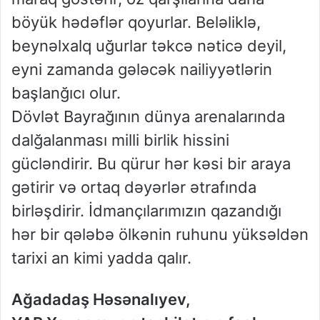
böyük hədəflər qoyurlar. Beləliklə,
beynəlxalq uğurlar təkcə nəticə deyil,
eyni zamanda gələcək nailiyyətlərin
başlanğıcı olur.
Dövlət Bayrağının dünya arenalarında
dalğalanması milli birlik hissini
gücləndirir. Bu qürur hər kəsi bir araya
gətirir və ortaq dəyərlər ətrafında
birləşdirir. İdmançılarımızın qazandığı
hər bir qələbə ölkənin ruhunu yüksəldən
tarixi an kimi yadda qalır.
Ağadadaş Həsənalıyev,