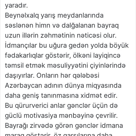
yaradır.
Beynəlxalq yarış meydanlarında
səslənən himn və dalğalanan bayraq
uzun illərin zəhmətinin nəticəsi olur.
İdmançılar bu uğura gedən yolda böyük
fədakarlıqlar göstərir, ölkəni layiqincə
təmsil etmək məsuliyyətini çiyinlərində
daşıyırlar. Onların hər qələbəsi
Azərbaycan adının dünya miqyasında
daha geniş tanınmasına xidmət edir.
Bu qürurverici anlar gənclər üçün də
güclü motivasiya mənbəyinə çevrilir.
Bayrağı zirvədə görən gənclər idmana
maraq göstərir, öz qarşılarına daha