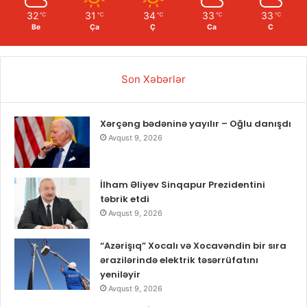
32
31
34
33
33
℃
℃
℃
℃
℃
Be
Ça
Ç
Ca
C
Son Xəbərlər
Xərçəng bədəninə yayılır – Oğlu danışdı
Avqust 9, 2026
İlham Əliyev Sinqapur Prezidentini
təbrik etdi
Avqust 9, 2026
“Azərişıq” Xocalı və Xocavəndin bir sıra
ərazilərində elektrik təsərrüfatını
yeniləyir
Avqust 9, 2026