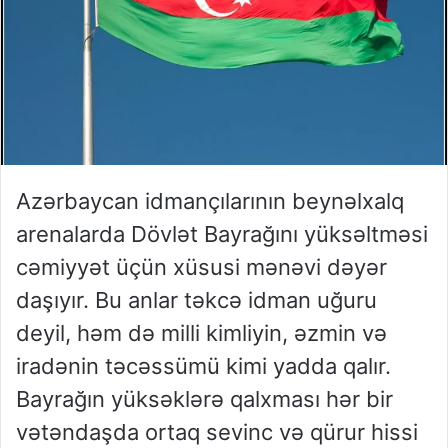
Azərbaycan idmançılarının beynəlxalq
arenalarda Dövlət Bayrağını yüksəltməsi
cəmiyyət üçün xüsusi mənəvi dəyər
daşıyır. Bu anlar təkcə idman uğuru
deyil, həm də milli kimliyin, əzmin və
iradənin təcəssümü kimi yadda qalır.
Bayrağın yüksəklərə qalxması hər bir
vətəndaşda ortaq sevinc və qürur hissi