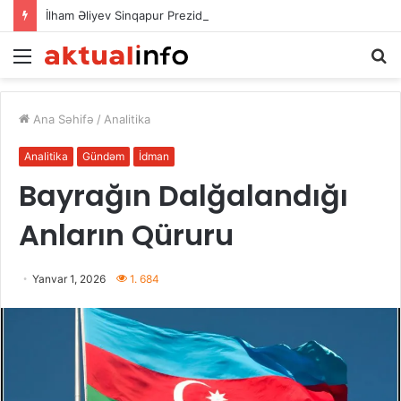
İlham Əliyev Sinqapur Prezidentini təbrik etdi
Menu
A
Ana Səhifə
/
Analitika
Analitika
Gündəm
İdman
Bayrağın Dalğalandığı
Anların Qüruru
Yanvar 1, 2026
1. 684