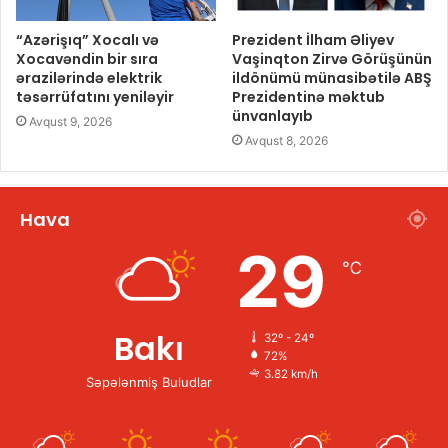
“Azərişıq” Xocalı və
Prezident İlham Əliyev
Xocavəndin bir sıra
Vaşinqton Zirvə Görüşünün
ərazilərində elektrik
ildönümü münasibətilə ABŞ
təsərrüfatını yeniləyir
Prezidentinə məktub
ünvanlayıb
Avqust 9, 2026
Avqust 8, 2026
Hava
29
℃
Bakı
32º - 24º
72%
3.82 km/h
Səpələnmiş Buludlar