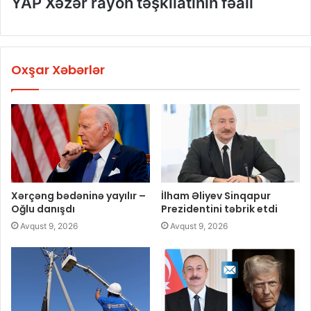
YAP Xəzər rayon təşkilatının fəalı
Oxşar Xəbərlər
Xərçəng bədəninə yayılır –
İlham Əliyev Sinqapur
Oğlu danışdı
Prezidentini təbrik etdi
Avqust 9, 2026
Avqust 9, 2026