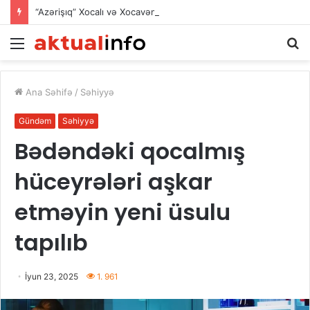
“Azərişıq” Xocalı və Xocavəndin bir sıra ərazilərində elektrik təsərrüfatını yeniləyir
Menu
A
Ana Səhifə
/
Səhiyyə
Gündəm
Səhiyyə
Bədəndəki qocalmış
hüceyrələri aşkar
etməyin yeni üsulu
tapılıb
İyun 23, 2025
1. 961