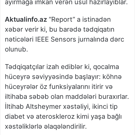
ayırmağa imkan verən üsul hazırlayıblar.
Aktualinfo.az
“Report” a istinadən
xəbər verir ki, bu barədə tədqiqatın
nəticələri IEEE Sensors jurnalında dərc
olunub.
Tədqiqatçılar izah ediblər ki, qocalma
hüceyrə səviyyəsində başlayır: köhnə
hüceyrələr öz funksiyalarını itirir və
iltihaba səbəb olan maddələri buraxırlar.
İltihab Altsheymer xəstəliyi, ikinci tip
diabet və ateroskleroz kimi yaşa bağlı
xəstəliklərlə əlaqələndirilir.