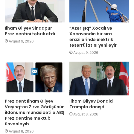
İlham Əliyev Sinqapur
“Azərişıq” Xocalı və
Prezidentini təbrik etdi
Xocavəndin bir sıra
ərazilərində elektrik
Avqust 9, 2026
təsərrüfatını yeniləyir
Avqust 9, 2026
Prezident İlham Əliyev
İlham Əliyev Donald
Vaşinqton Zirvə Görüşünün
Trampla danışdı
ildönümü münasibətilə ABŞ
Avqust 8, 2026
Prezidentinə məktub
ünvanlayıb
Avqust 8, 2026