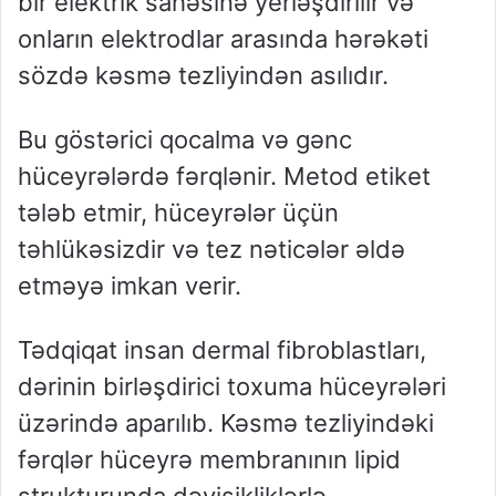
bir elektrik sahəsinə yerləşdirilir və
onların elektrodlar arasında hərəkəti
sözdə kəsmə tezliyindən asılıdır.
Bu göstərici qocalma və gənc
hüceyrələrdə fərqlənir. Metod etiket
tələb etmir, hüceyrələr üçün
təhlükəsizdir və tez nəticələr əldə
etməyə imkan verir.
Tədqiqat insan dermal fibroblastları,
dərinin birləşdirici toxuma hüceyrələri
üzərində aparılıb. Kəsmə tezliyindəki
fərqlər hüceyrə membranının lipid