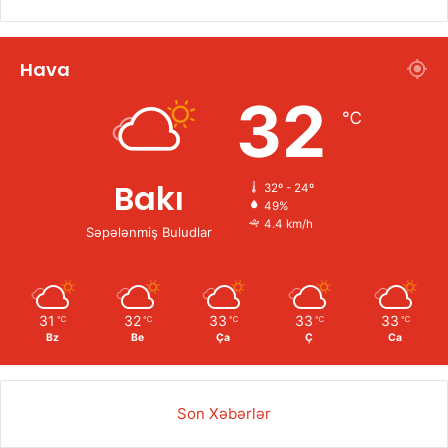
Hava
32
℃
Bakı
32º - 24º
49%
4.4 km/h
Səpələnmiş Buludlar
31
32
33
33
33
℃
℃
℃
℃
℃
Bz
Be
Ça
Ç
Ca
Son Xəbərlər