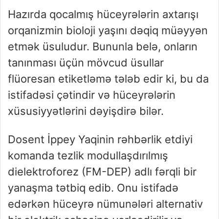
Hazırda qocalmış hüceyrələrin axtarışı
orqanizmin bioloji yaşını dəqiq müəyyən
etmək üsuludur. Bununla belə, onların
tanınması üçün mövcud üsullar
flüoresan etiketləmə tələb edir ki, bu da
istifadəsi çətindir və hüceyrələrin
xüsusiyyətlərini dəyişdirə bilər.
Dosent İppey Yaqinin rəhbərlik etdiyi
komanda tezlik modullaşdırılmış
dielektroforez (FM-DEP) adlı fərqli bir
yanaşma tətbiq edib. Onu istifadə
edərkən hüceyrə nümunələri alternativ