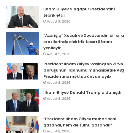
İlham Əliyev Sinqapur Prezidentini
təbrik etdi
Avqust 9, 2026
“Azərişıq” Xocalı və Xocavəndin bir sıra
ərazilərində elektrik təsərrüfatını
yeniləyir
Avqust 9, 2026
Prezident İlham Əliyev Vaşinqton Zirvə
Görüşünün ildönümü münasibətilə ABŞ
Prezidentinə məktub ünvanlayıb
Avqust 8, 2026
İlham Əliyev Donald Trampla danışdı
Avqust 8, 2026
“Prezident İlham Əliyev müharibəni
qazandı, həm də sülhü qazandı!”
Avqust 8, 2026