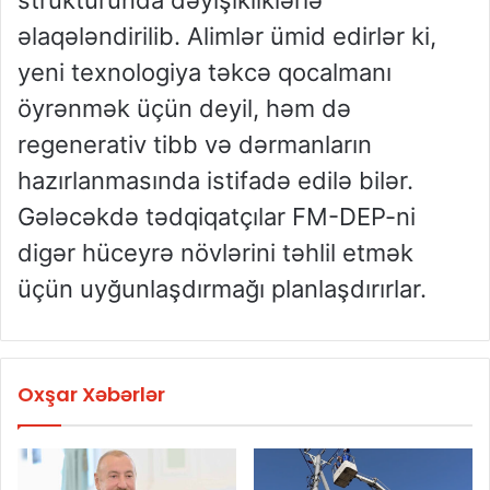
strukturunda dəyişikliklərlə
əlaqələndirilib. Alimlər ümid edirlər ki,
yeni texnologiya təkcə qocalmanı
öyrənmək üçün deyil, həm də
regenerativ tibb və dərmanların
hazırlanmasında istifadə edilə bilər.
Gələcəkdə tədqiqatçılar FM-DEP-ni
digər hüceyrə növlərini təhlil etmək
üçün uyğunlaşdırmağı planlaşdırırlar.
Oxşar Xəbərlər