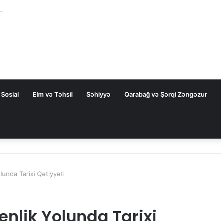
rezidentini təbrik etdi
Sosial
Elm və Təhsil
Səhiyyə
Qarabağ və Şərqi Zəngəzur
unda Tarixi Qətiyyəti
nlik Yolunda Tarixi