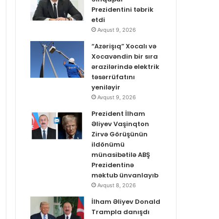
Prezidentini təbrik
etdi
Avqust 9, 2026
“Azərişıq” Xocalı və
Xocavəndin bir sıra
ərazilərində elektrik
təsərrüfatını
yeniləyir
Avqust 9, 2026
Prezident İlham
Əliyev Vaşinqton
Zirvə Görüşünün
ildönümü
münasibətilə ABŞ
Prezidentinə
məktub ünvanlayıb
Avqust 8, 2026
İlham Əliyev Donald
Trampla danışdı