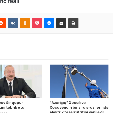
nc fəalı
Reddit
VKontakte
Odnoklassniki
Pocket
Messenger
Email ilə paylaş
Print
iyev Sinqapur
“Azərişıq” Xocalı və
ini təbrik etdi
Xocavəndin bir sıra ərazilərində
elektrik təsərrüfatını yeniləyir