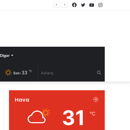
Facebook
Twitter
YouTube
Instagram
Digər
℃
33
Axtarış
Bakı
Hava
31
℃