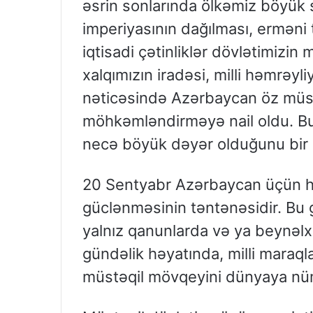
əsrin sonlarında ölkəmiz böyük 
imperiyasının dağılması, erməni 
iqtisadi çətinliklər dövlətimizin
xalqımızın iradəsi, milli həmrəyl
nəticəsində Azərbaycan öz müstəq
möhkəmləndirməyə nail oldu. Bu 
necə böyük dəyər olduğunu bir 
20 Sentyabr Azərbaycan üçün hə
güclənməsinin təntənəsidir. Bu gü
yalnız qanunlarda və ya beynəlx
gündəlik həyatında, milli maraq
müstəqil mövqeyini dünyaya nüm