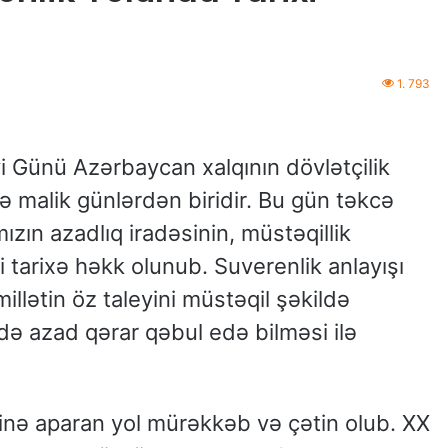
1. 793
i Günü Azərbaycan xalqının dövlətçilik
 malik günlərdən biridir. Bu gün təkcə
ızın azadlıq iradəsinin, müstəqillik
i tarixə həkk olunub. Suverenlik anlayışı
millətin öz taleyini müstəqil şəkildə
ə azad qərar qəbul edə bilməsi ilə
inə aparan yol mürəkkəb və çətin olub. XX