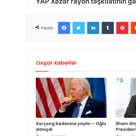
YAP Xəzər rayon təşkilatının gə
Facebook
Twitter
LinkedIn
Tumblr
Pinterest
Paylaş
Oxşar Xəbərlər
Xərçəng bədəninə yayılır – Oğlu
İlham Əl
danışdı
Prezident