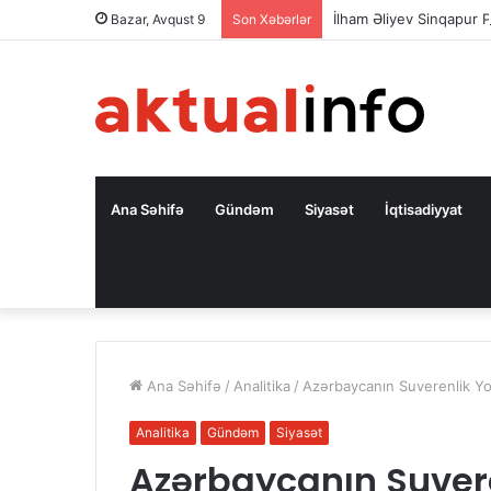
İlham Əliyev Sinqapur P
Bazar, Avqust 9
Son Xəbərlər
Ana Səhifə
Gündəm
Siyasət
İqtisadiyyat
Ana Səhifə
/
Analitika
/
Azərbaycanın Suverenlik Yol
Analitika
Gündəm
Siyasət
Azərbaycanın Suvere