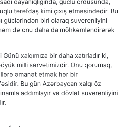
isadi dayanıqlığında, güclü ordusunda,
qlu tərəfdaş kimi çıxış etməsindədir. Bu
güclərindən biri olaraq suverenliyini
, həm də onu daha da möhkəmləndirərək
 Günü xalqımıza bir daha xatırladır ki,
böyük milli sərvətimizdir. Onu qorumaq,
illərə əmanət etmək hər bir
əsidir. Bu gün Azərbaycan xalqı öz
 inamla addımlayır və dövlət suverenliyini
ır.