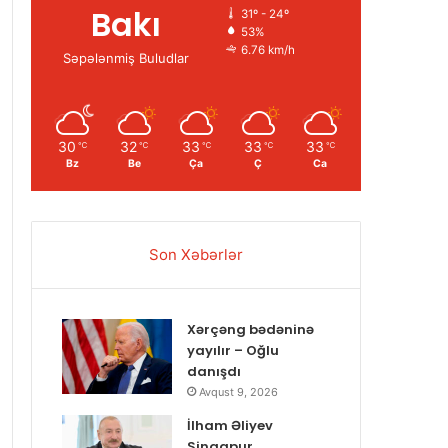
Bakı
31º - 24º
53%
6.76 km/h
Səpələnmiş Buludlar
30
32
33
33
33
℃
℃
℃
℃
℃
Bz
Be
Ça
Ç
Ca
Son Xəbərlər
Xərçəng bədəninə
yayılır – Oğlu
danışdı
Avqust 9, 2026
İlham Əliyev
Sinqapur