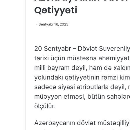
Qətiyyəti
Sentyabr 16, 2025
20 Sentyabr – Dövlət Suverenliy
tarixi üçün müstəsna əhəmiyyətə
milli bayram deyil, həm də xalqım
yolundakı qətiyyətinin rəmzi kim
sadəcə siyasi atributlarla deyil, 
müəyyən etməsi, bütün sahələrd
ölçülür.
Azərbaycanın dövlət müstəqilliy