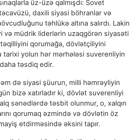
sınaqlarla üz-üzə qalmışdı: Sovet
təcavüzü, daxili siyasi böhranlar və
 mövcudluğunu təhlükə altına salırdı. Lakin
iyi və müdrik liderlərin uzaqgörən siyasəti
illiyini qorumağa, dövlətçiliyini
tarixi yolun hər mərhələsi suverenliyin
daha təsdiq edir.
m də siyasi şüurun, milli həmrəyliyin
n bizə xatırladır ki, dövlət suverenliyi
alq sənədlərdə təsbit olunmur, o, xalqın
larını qorumaq əzmində və dövlətin öz
ayiş etdirməsində əksini tapır.