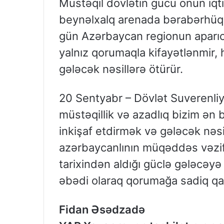
Müstəqil dövlətin gücü onun iqt
beynəlxalq arenada bərabərhüqu
gün Azərbaycan regionun aparıcı 
yalnız qorumaqla kifayətlənmir
gələcək nəsillərə ötürür.
20 Sentyabr – Dövlət Suverenliyi
müstəqillik və azadlıq bizim ən 
inkişaf etdirmək və gələcək nəs
azərbaycanlının müqəddəs vəzif
tarixindən aldığı güclə gələcəyə
əbədi olaraq qorumağa sadiq qal
Fidan Əsədzadə