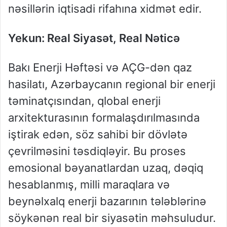
nəsillərin iqtisadi rifahına xidmət edir.
Yekun: Real Siyasət, Real Nəticə
Bakı Enerji Həftəsi və AÇG-dən qaz
hasilatı, Azərbaycanın regional bir enerji
təminatçısından, qlobal enerji
arxitekturasının formalaşdırılmasında
iştirak edən, söz sahibi bir dövlətə
çevrilməsini təsdiqləyir. Bu proses
emosional bəyanatlardan uzaq, dəqiq
hesablanmış, milli maraqlara və
beynəlxalq enerji bazarının tələblərinə
söykənən real bir siyasətin məhsuludur.