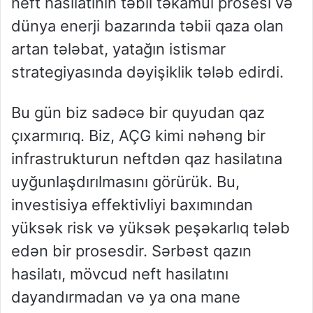
neft hasilatının təbii təkamül prosesi və
dünya enerji bazarında təbii qaza olan
artan tələbat, yatağın istismar
strategiyasında dəyişiklik tələb edirdi.
Bu gün biz sadəcə bir quyudan qaz
çıxarmırıq. Biz, AÇG kimi nəhəng bir
infrastrukturun neftdən qaz hasilatına
uyğunlaşdırılmasını görürük. Bu,
investisiya effektivliyi baxımından
yüksək risk və yüksək peşəkarlıq tələb
edən bir prosesdir. Sərbəst qazın
hasilatı, mövcud neft hasilatını
dayandırmadan və ya ona mane