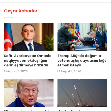
Oxşar Xəbərlər
Səfir: Azərbaycan Omanla
Tramp ABŞ-də doğumla
nəqliyyat əməkdaşlığını
vətəndaşlıq qaydasını ləğv
dərinləşdirməyə hazırdır
etmək istəyir
Avqust 7, 2026
Avqust 7, 2026