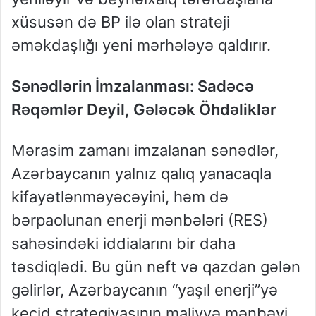
xüsusən də BP ilə olan strateji
əməkdaşlığı yeni mərhələyə qaldırır.
Sənədlərin İmzalanması: Sadəcə
Rəqəmlər Deyil, Gələcək Öhdəliklər
Mərasim zamanı imzalanan sənədlər,
Azərbaycanın yalnız qalıq yanacaqla
kifayətlənməyəcəyini, həm də
bərpaolunan enerji mənbələri (RES)
sahəsindəki iddialarını bir daha
təsdiqlədi. Bu gün neft və qazdan gələn
gəlirlər, Azərbaycanın “yaşıl enerji”yə
keçid strategiyasının maliyyə mənbəyi