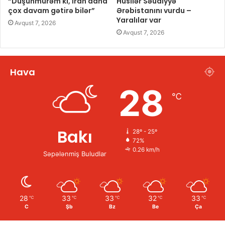
“Düşünmürəm ki, İran daha
Husilər Səudiyyə
çox davam gətirə bilər”
Ərəbistanını vurdu –
Yaralılar var
Avqust 7, 2026
Avqust 7, 2026
Hava
28
℃
Bakı
28º - 25º
72%
0.26 km/h
Səpələnmiş Buludlar
28
33
33
32
33
℃
℃
℃
℃
℃
C
Şb
Bz
Be
Ça