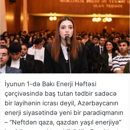
İyunun 1-də Bakı Enerji Həftəsi
çərçivəsində baş tutan tədbir sadəcə
bir layihənin icrası deyil, Azərbaycanın
enerji siyasətində yeni bir paradiqmanın
– “Neftdən qaza, qazdan yaşıl enerjiyə”