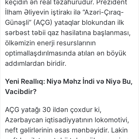
keçidin ən real təzahürüdür. Prezident
İlham Əliyevin iştirakı ilə “Azəri-Çıraq-
Günəşli” (AÇG) yataqlar blokundan ilk
sərbəst təbii qaz hasilatına başlanması,
ölkəmizin enerji resurslarının
optimallaşdırılmasında atılan ən böyük
addımlardan biridir.
Yeni Reallıq: Niyə Məhz İndi və Niyə Bu,
Vacibdir?
AÇG yatağı 30 ildən çoxdur ki,
Azərbaycan iqtisadiyyatının lokomotivi,
neft gəlirlərinin əsas mənbəyidir. Lakin