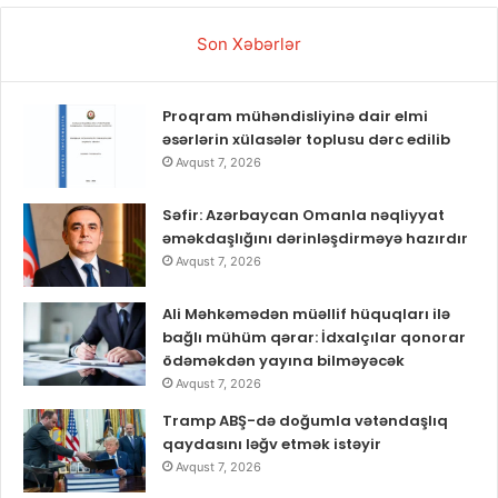
Son Xəbərlər
Proqram mühəndisliyinə dair elmi
əsərlərin xülasələr toplusu dərc edilib
Avqust 7, 2026
Səfir: Azərbaycan Omanla nəqliyyat
əməkdaşlığını dərinləşdirməyə hazırdır
Avqust 7, 2026
Ali Məhkəmədən müəllif hüquqları ilə
bağlı mühüm qərar: İdxalçılar qonorar
ödəməkdən yayına bilməyəcək
Avqust 7, 2026
Tramp ABŞ-də doğumla vətəndaşlıq
qaydasını ləğv etmək istəyir
Avqust 7, 2026