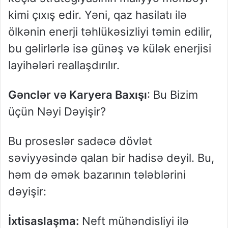
kimi çıxış edir. Yəni, qaz hasilatı ilə
ölkənin enerji təhlükəsizliyi təmin edilir,
bu gəlirlərlə isə günəş və külək enerjisi
layihələri reallaşdırılır.
Gənclər və Karyera Baxışı
: Bu Bizim
üçün Nəyi Dəyişir?
Bu proseslər sadəcə dövlət
səviyyəsində qalan bir hadisə deyil. Bu,
həm də əmək bazarının tələblərini
dəyişir:
İxtisaslaşma:
Neft mühəndisliyi ilə