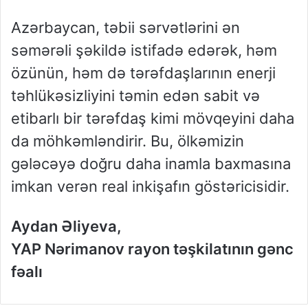
Azərbaycan, təbii sərvətlərini ən
səmərəli şəkildə istifadə edərək, həm
özünün, həm də tərəfdaşlarının enerji
təhlükəsizliyini təmin edən sabit və
etibarlı bir tərəfdaş kimi mövqeyini daha
da möhkəmləndirir. Bu, ölkəmizin
gələcəyə doğru daha inamla baxmasına
imkan verən real inkişafın göstəricisidir.
Aydan Əliyeva,
YAP Nərimanov rayon təşkilatının gənc
fəalı