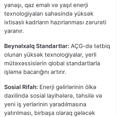
yanaşı, qaz emalı və yaşıl enerji
texnologiyaları sahəsində yüksək
ixtisaslı kadrların hazırlanması zərurəti
yaranır.
Beynəlxalq Standartlar:
AÇG-də tətbiq
olunan yüksək texnologiyalar, yerli
mütəxəssislərin qlobal standartlarla
işləmə bacarığını artırır.
Sosial Rifah:
Enerji gəlirlərinin ölkə
daxilində sosial layihələrə, təhsilə və
yeni iş yerlərinin yaradılmasına
yatırılması, birbaşa olaraq gələcək