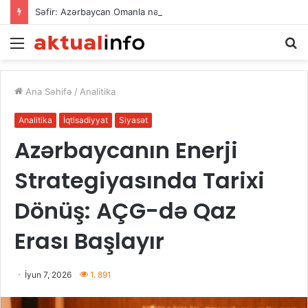
Səfir: Azərbaycan Omanla nəqliyyat əməkdaşlığını dərinləşdirməyə hazırdır
Menu
A
Ana Səhifə
/
Analitika
Analitika
İqtisadiyyat
Siyasət
Azərbaycanın Enerji
Strategiyasında Tarixi
Dönüş: AÇG-də Qaz
Erası Başlayır
İyun 7, 2026
1. 891