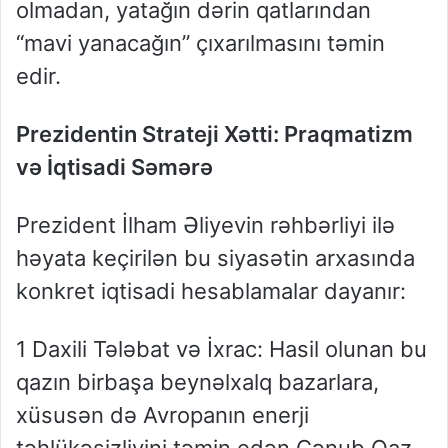
olmadan, yatağın dərin qatlarından
“mavi yanacağın” çıxarılmasını təmin
edir.
Prezidentin Strateji Xətti: Praqmatizm
və İqtisadi Səmərə
Prezident İlham Əliyevin rəhbərliyi ilə
həyata keçirilən bu siyasətin arxasında
konkret iqtisadi hesablamalar dayanır:
1 Daxili Tələbat və İxrac: Hasil olunan bu
qazın birbaşa beynəlxalq bazarlara,
xüsusən də Avropanın enerji