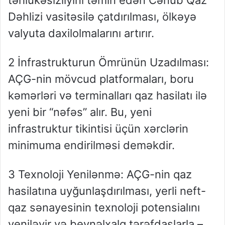
təhlükəsizliyini təmin edən Cənub Qaz
Dəhlizi vasitəsilə çatdırılması, ölkəyə
valyuta daxilolmalarını artırır.
2 İnfrastrukturun Ömrünün Uzadılması:
AÇG-nin mövcud platformaları, boru
kəmərləri və terminalları qaz hasilatı ilə
yeni bir “nəfəs” alır. Bu, yeni
infrastruktur tikintisi üçün xərclərin
minimuma endirilməsi deməkdir.
3 Texnoloji Yenilənmə: AÇG-nin qaz
hasilatına uyğunlaşdırılması, yerli neft-
qaz sənayesinin texnoloji potensialını
yeniləyir və beynəlxalq tərəfdaşlarla –