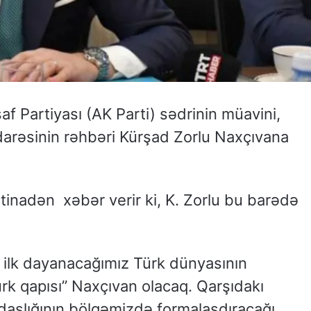
af Partiyası (AK Parti) sədrinin müavini,
 İdarəsinin rəhbəri Kürşad Zorlu Naxçıvana
tinadən xəbər verir ki, K. Zorlu bu barədə
 ilk dayanacağımız Türk dünyasının
ürk qapısı” Naxçıvan olacaq. Qarşıdakı
aşlığının bölgəmizdə formalaşdıracağı