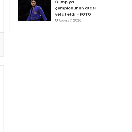
Olimpiya
çempionunun atası
vəfat etdi – FOTO
Avqust 7, 2026