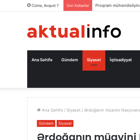
Səfir: Azərbaycan Oman
Cümə, Avqust 7
Son Xəbərlər
Ana Səhifə
Gündəm
Siyasət
İqtisadiyyat
Ana Səhifə
/
Siyasət
/
Ərdoğanın müavini Naxçıvana
Gündəm
Siyasət
Ərdoğanın müavini 