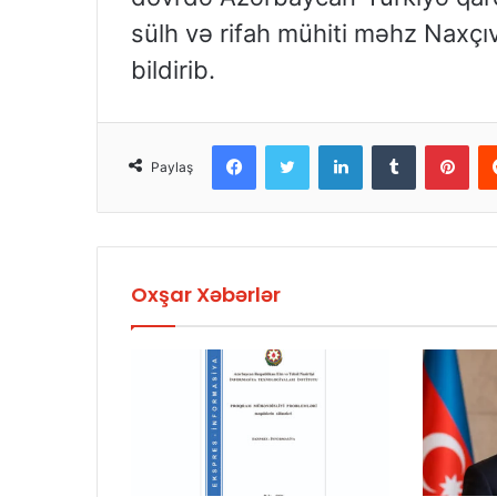
sülh və rifah mühiti məhz Naxçı
bildirib.
Facebook
Twitter
LinkedIn
Tumblr
Pinterest
Paylaş
Oxşar Xəbərlər