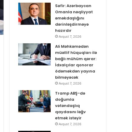
Səfir: Azərbaycan
Omanla nəqliyyat
əməkdaşlığını
dərinləşdirməyə
hazırdır
Avqust 7, 2026
Ali Məhkəmədən
müəllif hüquqları ilə
bağlı mühüm qərar:
İdxalçılar qonorar
ödəməkdən yayına
bilməyəcək
Avqust 7, 2026
Tramp ABŞ-də
doğumla
vətəndaşlıq
qaydasını ləğv
etmək istəyir
Avqust 7, 2026