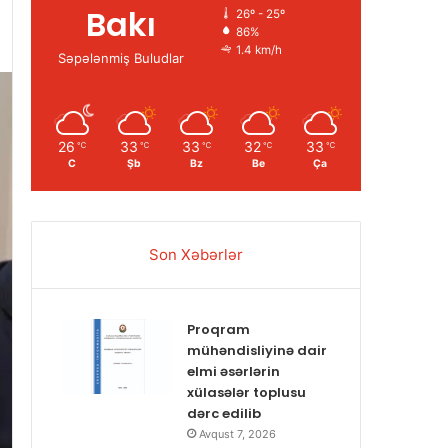
Bakı
26º - 25º
86%
1.4 km/h
Səpələnmiş Buludlar
26
33
33
32
33
℃
℃
℃
℃
℃
C
Şb
Bz
Be
Ça
Son Xəbərlər
Proqram
mühəndisliyinə dair
elmi əsərlərin
xülasələr toplusu
dərc edilib
Avqust 7, 2026