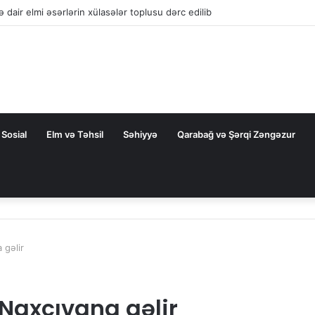
la nəqliyyat əməkdaşlığını dərinləşdirməyə hazırdır
Sosial
Elm və Təhsil
Səhiyyə
Qarabağ və Şərqi Zəngəzur
 gəlir
Naxçıvana gəlir