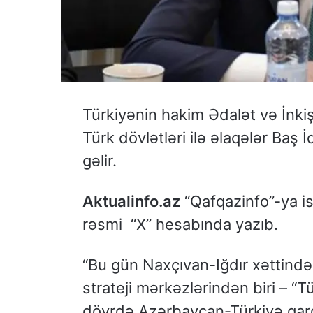
Türkiyənin hakim Ədalət və İnkiş
Türk dövlətləri ilə əlaqələr Baş
gəlir.
Aktualinfo.az
“Qafqazinfo”-ya is
rəsmi “X” hesabında yazıb.
“Bu gün Naxçıvan-Iğdır xəttində
strateji mərkəzlərindən biri – “T
dövrdə Azərbaycan-Türkiyə qard