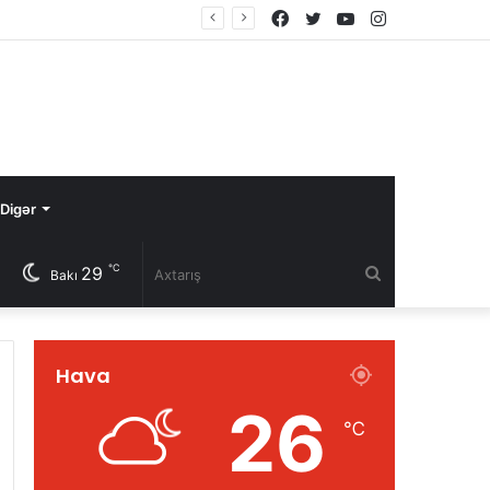
Facebook
Twitter
YouTube
Instagram
Digər
℃
29
Axtarış
Bakı
Hava
26
℃