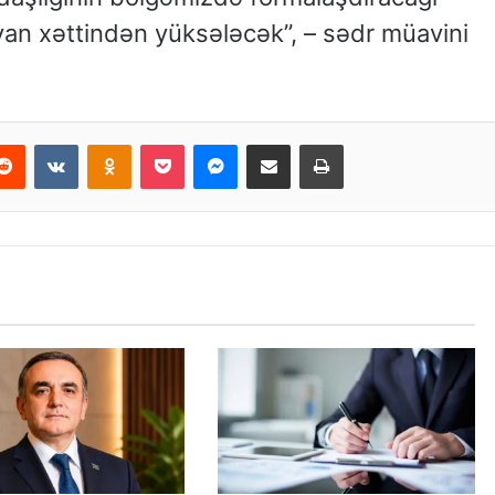
van xəttindən yüksələcək”, – sədr müavini
Reddit
VKontakte
Odnoklassniki
Pocket
Messenger
Email ilə paylaş
Print