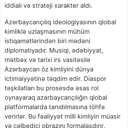
iddialı və strateji xarakter aldı.
Azərbaycançılıq ideologiyasının qlobal
kimliklə uzlaşmasının mühüm
istiqamətlərindən biri mədəni
diplomatiyadır. Musiqi, ədəbiyyat,
mətbəx və tarixi irs vasitəsilə
Azərbaycan öz kimliyini dünya
ictimaiyyətinə təqdim edir. Diaspor
təşkilatları bu prosesdə əsas rol
oynayaraq azərbaycançılığın qlobal
platformalarda tanıdılmasına töhfə
verirlər. Bu fəaliyyət milli kimliyin müasir
və cəlbedici obrazını formalaşdırır.