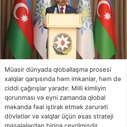
Müasir dünyada qloballaşma prosesi
xalqlar qarşısında həm imkanlar, həm də
ciddi çağırışlar yaradır. Milli kimliyin
qorunması və eyni zamanda qlobal
məkanda fəal iştirak etmək zərurəti
dövlətlər və xalqlar üçün əsas strateji
məsələlərdən birinə çevrilmişdir.