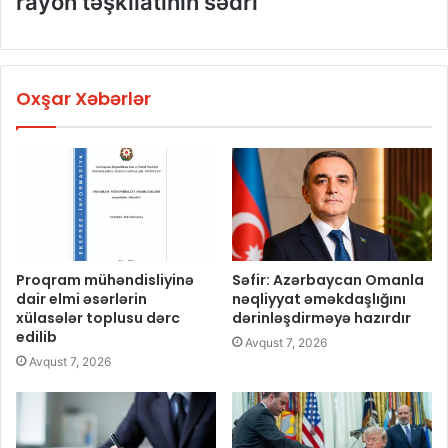
rayon təşkilatının sədri
Oxşar Xəbərlər
Proqram mühəndisliyinə
Səfir: Azərbaycan Omanla
dair elmi əsərlərin
nəqliyyat əməkdaşlığını
xülasələr toplusu dərc
dərinləşdirməyə hazırdır
edilib
Avqust 7, 2026
Avqust 7, 2026