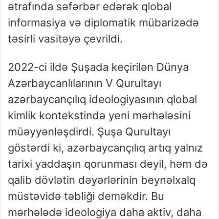
ətrafında səfərbər edərək qlobal
informasiya və diplomatik mübarizədə
təsirli vasitəyə çevrildi.
2022-ci ildə Şuşada keçirilən Dünya
Azərbaycanlılarının V Qurultayı
azərbaycançılıq ideologiyasının qlobal
kimlik kontekstində yeni mərhələsini
müəyyənləşdirdi. Şuşa Qurultayı
göstərdi ki, azərbaycançılıq artıq yalnız
tarixi yaddaşın qorunması deyil, həm də
qalib dövlətin dəyərlərinin beynəlxalq
müstəvidə təbliği deməkdir. Bu
mərhələdə ideologiya daha aktiv, daha