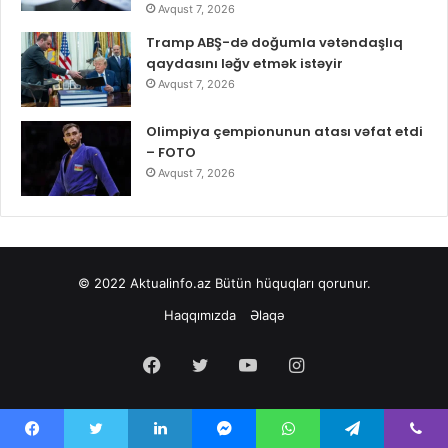
Avqust 7, 2026
Tramp ABŞ-də doğumla vətəndaşlıq
qaydasını ləğv etmək istəyir
Avqust 7, 2026
Olimpiya çempionunun atası vəfat etdi
– FOTO
Avqust 7, 2026
© 2022
Aktualinfo.az
Bütün hüquqları qorunur.
Haqqımızda
Əlaqə
Facebook
Twitter
YouTube
Instagram