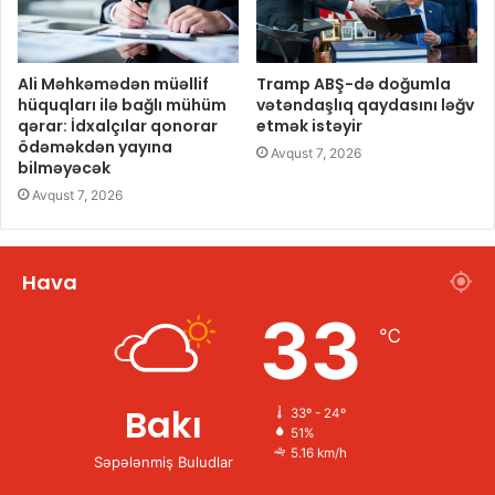
Ali Məhkəmədən müəllif
Tramp ABŞ-də doğumla
hüquqları ilə bağlı mühüm
vətəndaşlıq qaydasını ləğv
qərar: İdxalçılar qonorar
etmək istəyir
ödəməkdən yayına
Avqust 7, 2026
bilməyəcək
Avqust 7, 2026
Hava
33
℃
Bakı
33º - 24º
51%
5.16 km/h
Səpələnmiş Buludlar