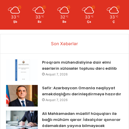
33
33
32
33
33
℃
℃
℃
℃
℃
Şb
Bz
Be
Ça
Ç
Son Xəbərlər
Proqram mühəndisliyinə dair elmi
əsərlərin xülasələr toplusu dərc edilib
Avqust 7, 2026
Səfir: Azərbaycan Omanla nəqliyyat
əməkdaşlığını dərinləşdirməyə hazırdır
Avqust 7, 2026
Ali Məhkəmədən müəllif hüquqları ilə
bağlı mühüm qərar: İdxalçılar qonorar
ödəməkdən yayına bilməyəcək