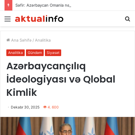
Səfir: Azərbaycan Omanla nəqliyyat əməkdaşlığını dərinləşdirməyə hazırdır
Menu
A
Ana Səhifə
/
Analitika
Analitika
Gündəm
Siyasət
Azərbaycançılıq
İdeologiyası və Qlobal
Kimlik
Dekabr 30, 2025
4. 600