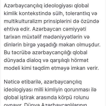
Azərbaycançılıq ideologiyası qlobal
kimlik kontekstində sülh, tolerantlıq və
multikulturalizm prinsiplərini də özündə
ehtiva edir. Azərbaycan cəmiyyəti
tarixən müxtəlif mədəniyyətlərin və
dinlərin birgə yaşadığı məkan olmuşdur.
Bu təcrübə azərbaycançılığı qlobal
dünyada dialoq və qarşılıqlı hörmət
modeli kimi təqdim etməyə imkan verir.
Nəticə etibarilə, azərbaycançılıq
ideologiyası milli kimliyin qorunması ilə
qlobal iştirak arasında körpü rolunu
oynayır. Dünya Azərbaycanlılarının