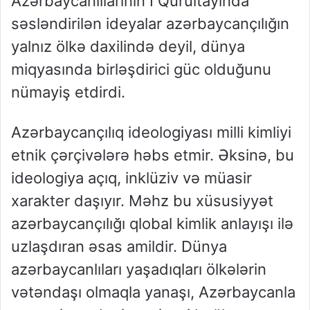
Azərbaycanlılarının I Qurultayında
səsləndirilən ideyalar azərbaycançılığın
yalnız ölkə daxilində deyil, dünya
miqyasında birləşdirici güc olduğunu
nümayiş etdirdi.
Azərbaycançılıq ideologiyası milli kimliyi
etnik çərçivələrə həbs etmir. Əksinə, bu
ideologiya açıq, inklüziv və müasir
xarakter daşıyır. Məhz bu xüsusiyyət
azərbaycançılığı qlobal kimlik anlayışı ilə
uzlaşdıran əsas amildir. Dünya
azərbaycanlıları yaşadıqları ölkələrin
vətəndaşı olmaqla yanaşı, Azərbaycanla