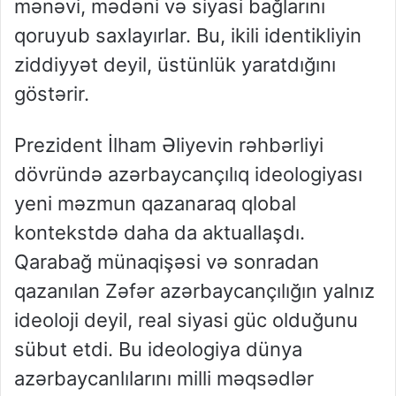
mənəvi, mədəni və siyasi bağlarını
qoruyub saxlayırlar. Bu, ikili identikliyin
ziddiyyət deyil, üstünlük yaratdığını
göstərir.
Prezident İlham Əliyevin rəhbərliyi
dövründə azərbaycançılıq ideologiyası
yeni məzmun qazanaraq qlobal
kontekstdə daha da aktuallaşdı.
Qarabağ münaqişəsi və sonradan
qazanılan Zəfər azərbaycançılığın yalnız
ideoloji deyil, real siyasi güc olduğunu
sübut etdi. Bu ideologiya dünya
azərbaycanlılarını milli məqsədlər