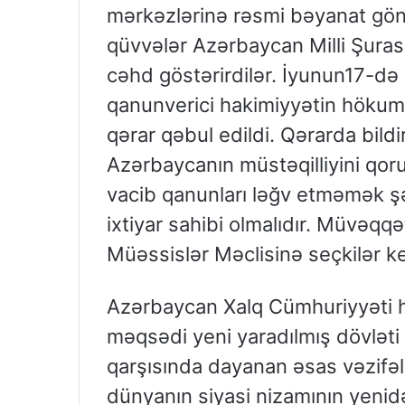
mərkəzlərinə rəsmi bəyanat göndə
qüvvələr Azərbaycan Milli Şura
cəhd göstərirdilər. İyunun17-də 
qanunverici hakimiyyətin hökum
qərar qəbul edildi. Qərarda bildir
Azərbaycanın müstəqilliyini qoru
vacib qanunları ləğv etməmək şər
ixtiyar sahibi olmalıdır. Müvəqq
Müəssislər Məclisinə seçkilər keç
Azərbaycan Xalq Cümhuriyyəti hö
məqsədi yeni yaradılmış dövləti 
qarşısında dayanan əsas vəzifəl
dünyanın siyasi nizamının yenid