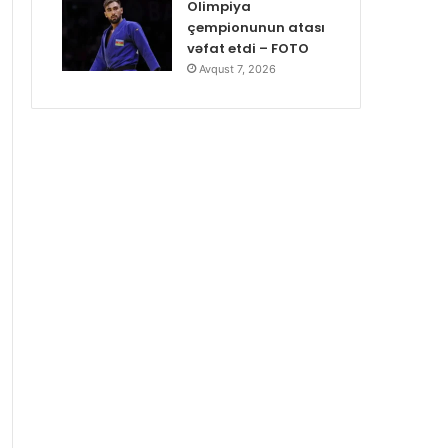
Olimpiya
çempionunun atası
vəfat etdi – FOTO
Avqust 7, 2026