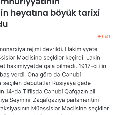
mhuriyyətinin
in həyatına böyük tarixi
du
3. 878
monarxiya rejimi devrildi. Hakimiyyətə
lər Məclisinə seçkilər keçirdi. Lakin
hakimiyyətdə qala bilmədi. 1917-ci ilin
i baş verdi. Ona görə də Cənubi
 seçilən deputatlar Rusiyaya gedə
alın 14-də Tiflisdə Cənubi Qafqazın ali
ziya Seymini-Zaqafqaziya parlamentini
ksiyasının Müəssislər Məclisinə seçkilər