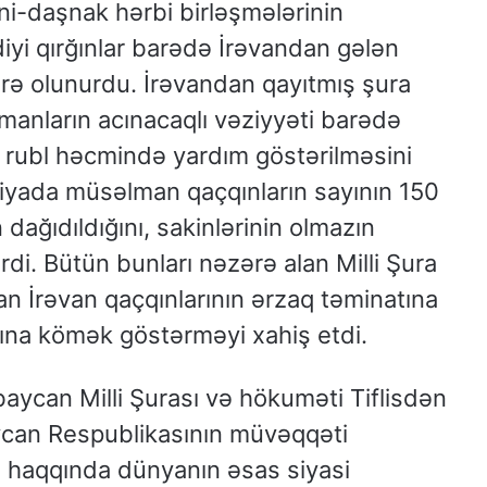
ni-daşnak hərbi birləşmələrinin
diyi qırğınlar barədə İrəvandan gələn
rə olunurdu. İrəvandan qayıtmış şura
anların acınacaqlı vəziyyəti barədə
 rubl həcmində yardım göstərilməsini
rniyada müsəlman qaçqınların sayının 150
dağıdıldığını, sakinlərinin olmazın
rdi. Bütün bunları nəzərə alan Milli Şura
n İrəvan qaçqınlarının ərzaq təminatına
ına kömək göstərməyi xahiş etdi.
baycan Milli Şurası və hökuməti Tiflisdən
can Respublikasının müvəqqəti
 haqqında dünyanın əsas siyasi