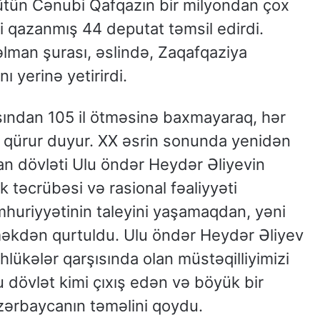
tün Cənubi Qafqazın bir milyondan çox
i qazanmış 44 deputat təmsil edirdi.
lman şurası, əslində, Zaqafqaziya
 yerinə yetirirdi.
ından 105 il ötməsinə baxmayaraq, hər
ilə qürur duyur. XX əsrin sonunda yenidən
n dövləti Ulu öndər Heydər Əliyevin
ik təcrübəsi və rasional fəaliyyəti
uriyyətinin taleyini yaşamaqdan, yəni
rməkdən qurtuldu. Ulu öndər Heydər Əliyev
lükələr qarşısında olan müstəqilliyimizi
 dövlət kimi çıxış edən və böyük bir
Azərbaycanın təməlini qoydu.