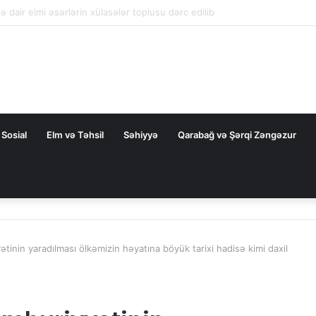
la nəqliyyat əməkdaşlığını dərinləşdirməyə hazırdır
Sosial
Elm və Təhsil
Səhiyyə
Qarabağ və Şərqi Zəngəzur
inin yaradılması ölkəmizin həyatına böyük tarixi hadisə kimi daxil