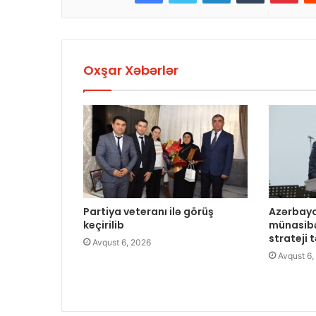
Oxşar Xəbərlər
Partiya veteranı ilə görüş
Azərbayc
keçirilib
münasibə
strateji 
Avqust 6, 2026
Avqust 6,