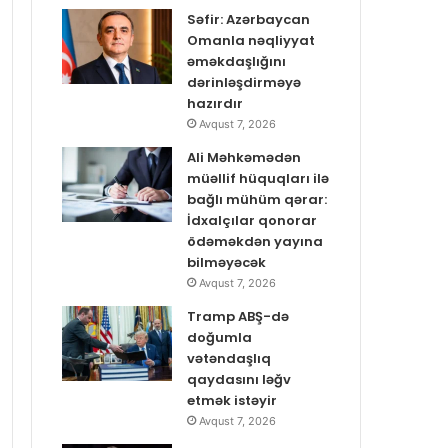
Səfir: Azərbaycan
Omanla nəqliyyat
əməkdaşlığını
dərinləşdirməyə
hazırdır
Avqust 7, 2026
Ali Məhkəmədən
müəllif hüquqları ilə
bağlı mühüm qərar:
İdxalçılar qonorar
ödəməkdən yayına
bilməyəcək
Avqust 7, 2026
Tramp ABŞ-də
doğumla
vətəndaşlıq
qaydasını ləğv
etmək istəyir
Avqust 7, 2026