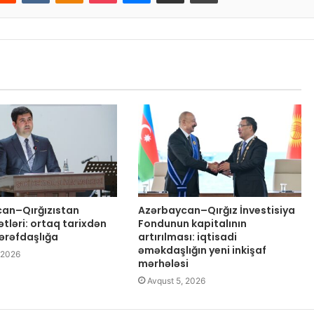
an–Qırğızıstan
Azərbaycan–Qırğız İnvestisiya
tləri: ortaq tarixdən
Fondunun kapitalının
tərəfdaşlığa
artırılması: iqtisadi
əməkdaşlığın yeni inkişaf
 2026
mərhələsi
Avqust 5, 2026