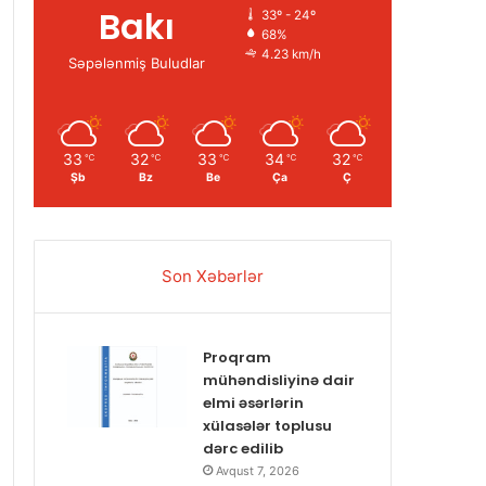
Bakı
33º - 24º
68%
4.23 km/h
Səpələnmiş Buludlar
33
32
33
34
32
℃
℃
℃
℃
℃
Şb
Bz
Be
Ça
Ç
Son Xəbərlər
Proqram
mühəndisliyinə dair
elmi əsərlərin
xülasələr toplusu
dərc edilib
Avqust 7, 2026