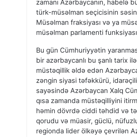
zamanı Azərbaycanın, habelə bü
türk-müsəlman seçicisinin səsin
Müsəlman fraksiyası və ya müsə
müsəlman parlamenti funksiyasını
Bu gün Cümhuriyyətin yaranmas
bir azərbaycanlı bu şanlı tarix 
müstəqillik əldə edən Azərbayca
zəngin siyasi təfəkkürü, idarəçil
sayəsində Azərbaycan Xalq Cümh
qısa zamanda müstəqilliyini iti
həmin dövrdə ciddi təhdid və təh
qorudu və müasir, güclü, nüfuzlu
regionda lider ölkəyə çevrilən 