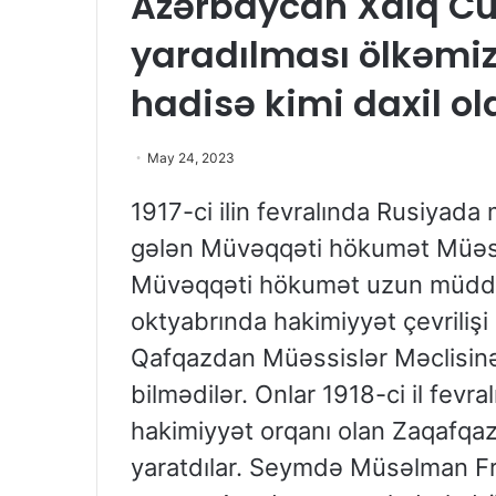
Azərbaycan Xalq Cü
yaradılması ölkəmiz
hadisə kimi daxil ol
May 24, 2023
1917-ci ilin fevralında Rusiyada 
gələn Müvəqqəti hökumət Müəssis
Müvəqqəti hökumət uzun müddət 
oktyabrında hakimiyyət çevriliş
Qafqazdan Müəssislər Məclisinə
bilmədilər. Onlar 1918-ci il fevr
hakimiyyət orqanı olan Zaqafqa
yaratdılar. Seymdə Müsəlman Fra