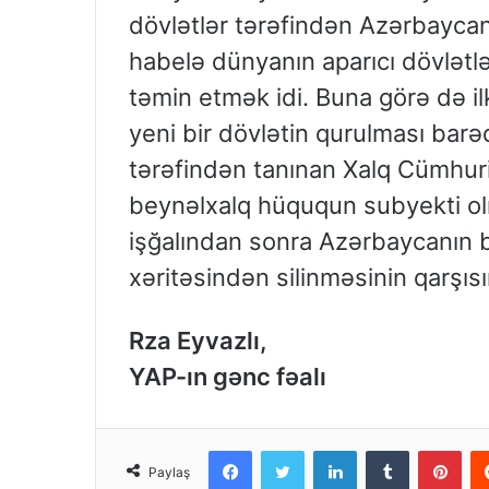
dövlətlər tərəfindən Azərbaycan
habelə dünyanın aparıcı dövlətlər
təmin etmək idi. Buna görə də il
yeni bir dövlətin qurulması barə
tərəfindən tanınan Xalq Cümhuri
beynəlxalq hüququn subyekti olm
işğalından sonra Azərbaycanın b
xəritəsindən silinməsinin qarşısın
Rza Eyvazlı,
YAP-ın gənc fəalı
Facebook
Twitter
LinkedIn
Tumblr
Pint
Paylaş