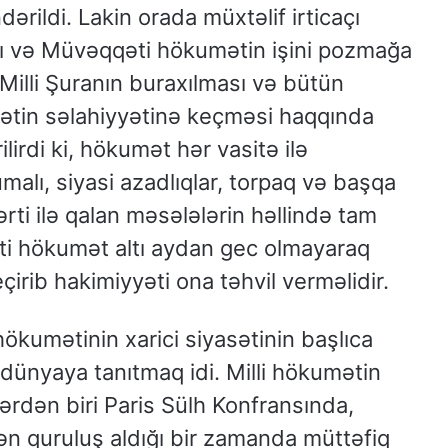
rildi. Lakin orada müxtəlif irticaçı
sı və Müvəqqəti hökumətin işini pozmağa
Milli Şuranın buraxılması və bütün
ətin səlahiyyətinə keçməsi haqqında
ilirdi ki, hökumət hər vasitə ilə
malı, siyasi azadlıqlar, torpaq və başqa
ti ilə qalan məsələlərin həllində tam
əti hökumət altı aydan gec olmayaraq
irib hakimiyyəti ona təhvil verməlidir.
kumətinin xarici siyasətinin başlıca
dünyaya tanıtmaq idi. Milli hökumətin
ərdən biri Paris Sülh Konfransında,
ən quruluş aldığı bir zamanda müttəfiq