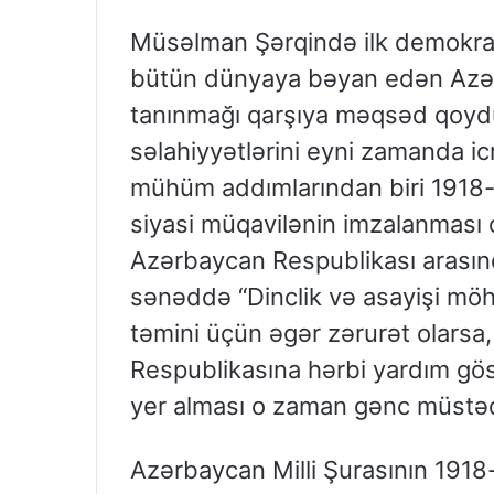
Müsəlman Şərqində ilk demokratik
bütün dünyaya bəyan edən Azər
tanınmağı qarşıya məqsəd qoydu
səlahiyyətlərini eyni zamanda ic
mühüm addımlarından biri 1918-c
siyasi müqavilənin imzalanması 
Azərbaycan Respublikası arasın
sənəddə “Dinclik və asayişi möh
təmini üçün əgər zərurət olars
Respublikasına hərbi yardım gö
yer alması o zaman gənc müstəqi
Azərbaycan Milli Şurasının 1918-c