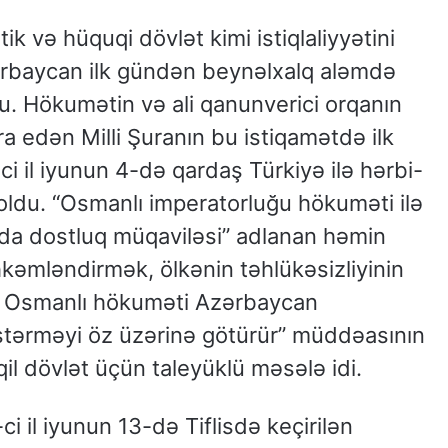
 və hüquqi dövlət kimi istiqlaliyyətini
baycan ilk gündən beynəlxalq aləmdə
. Hökumətin və ali qanunverici orqanın
ra edən Milli Şuranın bu istiqamətdə ilk
i il iyunun 4-də qardaş Türkiyə ilə hərbi-
oldu. “Osmanlı imperatorluğu hökuməti ilə
da dostluq müqaviləsi” adlanan həmin
kəmləndirmək, ölkənin təhlükəsizliyinin
a, Osmanlı hökuməti Azərbaycan
stərməyi öz üzərinə götürür” müddəasının
l dövlət üçün taleyüklü məsələ idi.
i il iyunun 13-də Tiflisdə keçirilən