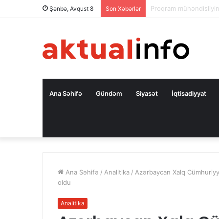
Səfir: Azərbaycan Oman
Şənbə, Avqust 8
Son Xəbərlər
Ana Səhifə
Gündəm
Siyasət
İqtisadiyyat
Ana Səhifə
/
Analitika
/
Azərbaycan Xalq Cümhuriyyət
oldu
Analitika