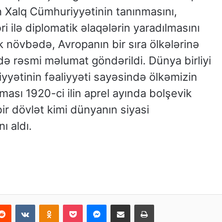
 Xalq Cümhuriyyətinin tanınmasını,
i ilə diplomatik əlaqələrin yaradılmasını
k növbədə, Avropanın bir sıra ölkələrinə
də rəsmi məlumat göndərildi. Dünya birliyi
yyətinin fəaliyyəti sayəsində ölkəmizin
ası 1920-ci ilin aprel ayında bolşevik
ir dövlət kimi dünyanın siyasi
ı aldı.
erest
Reddit
VKontakte
Odnoklassniki
Pocket
Messenger
Email ilə paylaş
Print