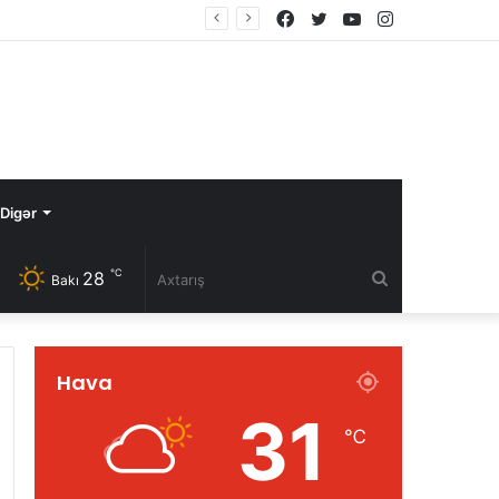
Facebook
Twitter
YouTube
Instagram
Digər
℃
28
Axtarış
Bakı
Hava
31
℃