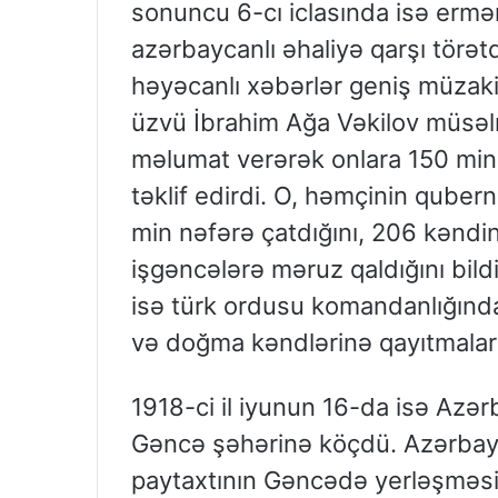
sonuncu 6-cı iclasında isə ermə
azərbaycanlı əhaliyə qarşı törət
həyəcanlı xəbərlər geniş müzaki
üzvü İbrahim Ağa Vəkilov müsəlm
məlumat verərək onlara 150 min
təklif edirdi. O, həmçinin qube
min nəfərə çatdığını, 206 kəndin 
işgəncələrə məruz qaldığını bildi
isə türk ordusu komandanlığında
və doğma kəndlərinə qayıtmalar
1918-ci il iyunun 16-da isə Azər
Gəncə şəhərinə köçdü. Azərbay
paytaxtının Gəncədə yerləşməsi