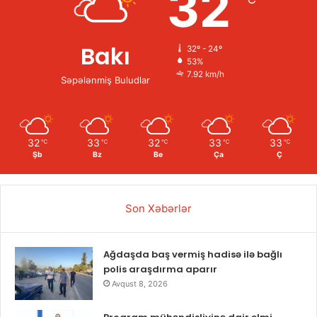
32
Bakı
32º - 24º
53%
7.92 km/h
Səpələnmiş Buludlar
32
33
32
33
33
℃
℃
℃
℃
℃
Şb
Bz
Be
Ça
Ç
Son Xəbərlər
Ağdaşda baş vermiş hadisə ilə bağlı
polis araşdırma aparır
Avqust 8, 2026