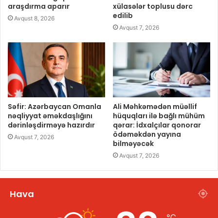
araşdırma aparır
xülasələr toplusu dərc
edilib
Avqust 8, 2026
Avqust 7, 2026
Səfir: Azərbaycan Omanla
Ali Məhkəmədən müəllif
nəqliyyat əməkdaşlığını
hüquqları ilə bağlı mühüm
dərinləşdirməyə hazırdır
qərar: İdxalçılar qonorar
ödəməkdən yayına
Avqust 7, 2026
bilməyəcək
Avqust 7, 2026
Hava
℃