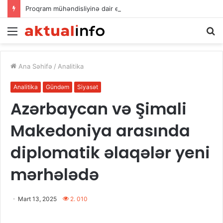
Proqram mühəndisliyinə dair elmi əsərlərin xülasələr toplusu dərc edilib
Menu
A
Ana Səhifə
/
Analitika
Analitika
Gündəm
Siyasət
Azərbaycan və Şimali
Makedoniya arasında
diplomatik əlaqələr yeni
mərhələdə
Mart 13, 2025
2. 010