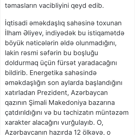
təmasların vacibliyini qeyd edib.
İqtisadi əməkdaşlıq sahəsinə toxunan
İlham Əliyev, indiyədək bu istiqamətdə
böyük nəticələrin əldə olunmadığını,
lakin rəsmi səfərin bu boşluğu
doldurmaq üçün fürsət yaradacağını
bildirib. Energetika sahəsində
əməkdaşlığın son aylarda başlandığını
xatırladan Prezident, Azərbaycan
qazının Şimali Makedoniya bazarına
çatdırıldığını və bu təchizatın müntəzəm
xarakter alacağını vurğulayıb. O,
Azərbaycanın hazırda 12 ölkəyə, o