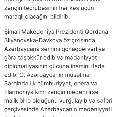
zəngin təcrübəsinin hər kəs üçün
maraqlı olacağını bildirib.
Şimali Makedoniya Prezidenti Qordana
Silyanovska-Davkova öz çıxışında
Azərbaycana səmimi qonaqpərvərliyə
görə təşəkkür edib və mədəniyyət
diplomatiyasının gücünə inamını ifadə
edib. O, Azərbaycanın müsəlman
Şərqində ilk cümhuriyyət, opera və
filarmoniya kimi zəngin mədəni irsə
malik ölkə olduğunu vurğulayıb və səfəri
çərçivəsində Azərbaycanın mədəniyyəti