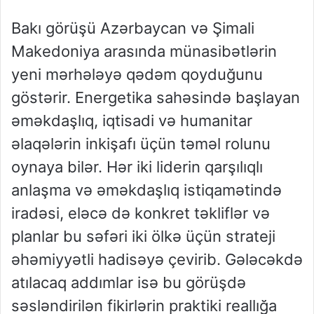
Bakı görüşü Azərbaycan və Şimali
Makedoniya arasında münasibətlərin
yeni mərhələyə qədəm qoyduğunu
göstərir. Energetika sahəsində başlayan
əməkdaşlıq, iqtisadi və humanitar
əlaqələrin inkişafı üçün təməl rolunu
oynaya bilər. Hər iki liderin qarşılıqlı
anlaşma və əməkdaşlıq istiqamətində
iradəsi, eləcə də konkret təkliflər və
planlar bu səfəri iki ölkə üçün strateji
əhəmiyyətli hadisəyə çevirib. Gələcəkdə
atılacaq addımlar isə bu görüşdə
səsləndirilən fikirlərin praktiki reallığa