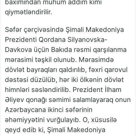
baxımından mühüm addım kimi
qiymətləndirilir.
Səfər çərçivəsində Şimali Makedoniya
Prezidenti Qordana Silyanovska-
Davkova üçün Bakıda rəsmi qarşılanma
mərasimi təşkil olunub. Mərasimdə
dövlət bayraqları qaldırılıb, fəxri qarovul
dəstəsi düzülüb, hər iki ölkənin dövlət
himnləri səsləndirilib. Prezident İlham
Əliyev qonağı səmimi salamlayaraq onun
Azərbaycana ikinci səfərinin
əhəmiyyətini vurğulayıb. O, xüsusilə
qeyd edib ki, Şimali Makedoniya