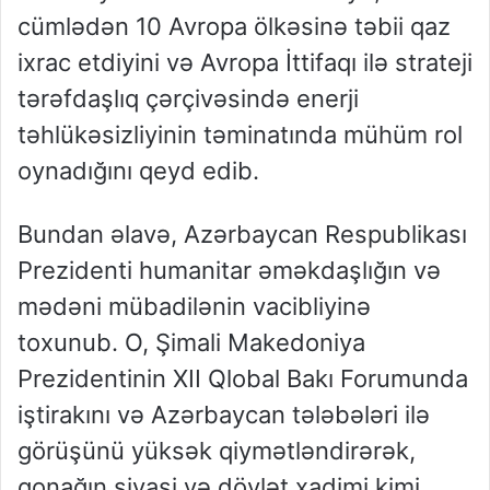
cümlədən 10 Avropa ölkəsinə təbii qaz
ixrac etdiyini və Avropa İttifaqı ilə strateji
tərəfdaşlıq çərçivəsində enerji
təhlükəsizliyinin təminatında mühüm rol
oynadığını qeyd edib.
Bundan əlavə, Azərbaycan Respublikası
Prezidenti humanitar əməkdaşlığın və
mədəni mübadilənin vacibliyinə
toxunub. O, Şimali Makedoniya
Prezidentinin XII Qlobal Bakı Forumunda
iştirakını və Azərbaycan tələbələri ilə
görüşünü yüksək qiymətləndirərək,
qonağın siyasi və dövlət xadimi kimi