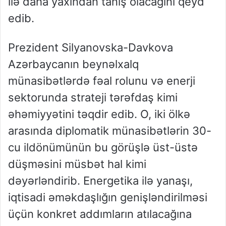
ilə daha yaxından tanış olacağını qeyd
edib.
Prezident Silyanovska-Davkova
Azərbaycanın beynəlxalq
münasibətlərdə fəal rolunu və enerji
sektorunda strateji tərəfdaş kimi
əhəmiyyətini təqdir edib. O, iki ölkə
arasında diplomatik münasibətlərin 30-
cu ildönümünün bu görüşlə üst-üstə
düşməsini müsbət hal kimi
dəyərləndirib. Energetika ilə yanaşı,
iqtisadi əməkdaşlığın genişləndirilməsi
üçün konkret addımların atılacağına