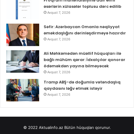
Proqram mühəndisliyinə dair elmi
əsərlərin xülasələr toplusu dərc edilib
Avqust 7, 2026
Səfir: Azərbaycan Omanla nəqliyyat
əməkdaşlığını dərinləşdirməyə hazırdır
Avqust 7, 2026
Ali Məhkəmədən müəllif hüquqları ilə
bağlı mühüm qərar: İdxalçılar qonorar
ödəməkdən yayına bilməyəcək
Avqust 7, 2026
Tramp ABŞ-də doğumla vətəndaşlıq
qaydasını ləğv etmək istəyir
Avqust 7, 2026
© 2022
Aktualinfo.az
Bütün hüquqları qorunur.