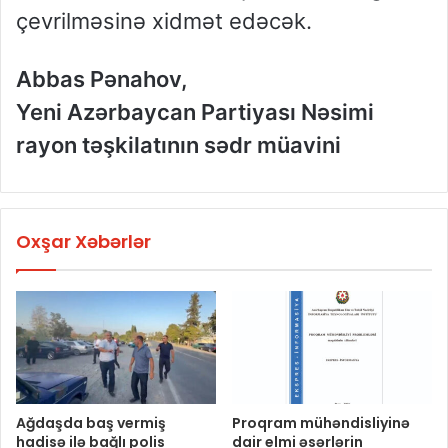
çevrilməsinə xidmət edəcək.
Abbas Pənahov,
Yeni Azərbaycan Partiyası Nəsimi
rayon təşkilatının sədr müavini
Oxşar Xəbərlər
Ağdaşda baş vermiş
Proqram mühəndisliyinə
hadisə ilə bağlı polis
dair elmi əsərlərin