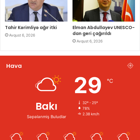
Tahir Kərimliyə ağır itki
Elman Abdullayev UNESCO-
dan geri çağırıldı
Avqust 6, 2026
Avqust 6, 2026
Hava
29
℃
Bakı
32º - 25º
78%
2.38 km/h
Səpələnmiş Buludlar