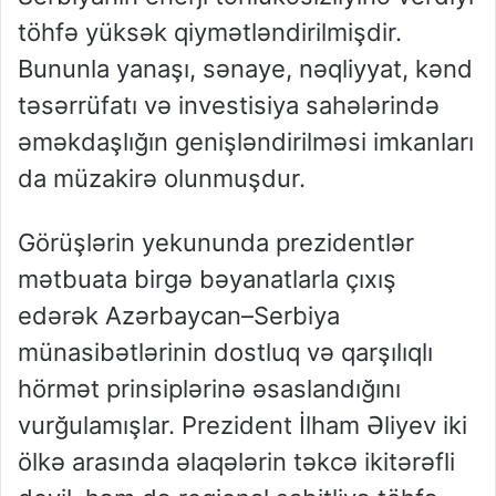
töhfə yüksək qiymətləndirilmişdir.
Bununla yanaşı, sənaye, nəqliyyat, kənd
təsərrüfatı və investisiya sahələrində
əməkdaşlığın genişləndirilməsi imkanları
da müzakirə olunmuşdur.
Görüşlərin yekununda prezidentlər
mətbuata birgə bəyanatlarla çıxış
edərək Azərbaycan–Serbiya
münasibətlərinin dostluq və qarşılıqlı
hörmət prinsiplərinə əsaslandığını
vurğulamışlar. Prezident İlham Əliyev iki
ölkə arasında əlaqələrin təkcə ikitərəfli