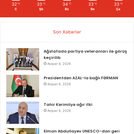
32
33
34
33
33
℃
℃
℃
℃
℃
C
Şb
Bz
Be
Ça
Son Xəbərlər
Ağstafada partiya veteranları ilə görüş
keçirilib
Avqust 6, 2026
Prezidentdən AZAL-la bağlı FƏRMAN
Avqust 6, 2026
Tahir Kərimliyə ağır itki
Avqust 6, 2026
Elman Abdullayev UNESCO-dan geri