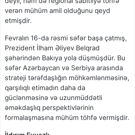
deyil, həm də regional sabitliyə töhfə
verən mühüm amil olduğunu qeyd
etmişdir.
Fevralın 16-da rəsmi səfər başa çatmış,
Prezident İlham Əliyev Belqrad
şəhərindən Bakıya yola düşmüşdür. Bu
səfər Azərbaycan və Serbiya arasında
strateji tərəfdaşlığın möhkəmlənməsinə,
qarşılıqlı etimadın daha da
güclənməsinə və uzunmüddətli
əməkdaşlıq perspektivlərinin
formalaşmasına mühüm töhfə vermişdir.