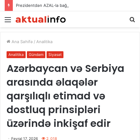
Prezidentdən AZAL-la bağlı FƏRMAN
Menu
A
Ana Səhifə
/
Analitika
Analitika
Gündəm
Siyasət
Azərbaycan və Serbiya
arasında əlaqələr
qarşılıqlı etimad və
dostluq prinsipləri
üzərində inkişaf edir
Fevral 17, 2026
2. 018