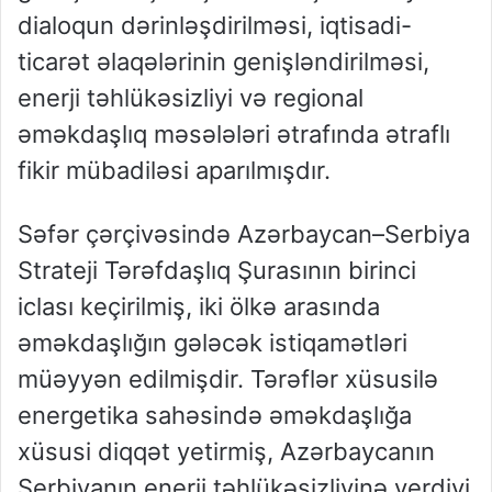
dialoqun dərinləşdirilməsi, iqtisadi-
ticarət əlaqələrinin genişləndirilməsi,
enerji təhlükəsizliyi və regional
əməkdaşlıq məsələləri ətrafında ətraflı
fikir mübadiləsi aparılmışdır.
Səfər çərçivəsində Azərbaycan–Serbiya
Strateji Tərəfdaşlıq Şurasının birinci
iclası keçirilmiş, iki ölkə arasında
əməkdaşlığın gələcək istiqamətləri
müəyyən edilmişdir. Tərəflər xüsusilə
energetika sahəsində əməkdaşlığa
xüsusi diqqət yetirmiş, Azərbaycanın
Serbiyanın enerji təhlükəsizliyinə verdiyi