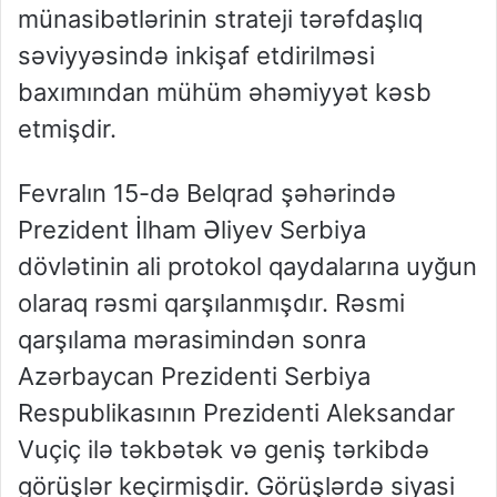
münasibətlərinin strateji tərəfdaşlıq
səviyyəsində inkişaf etdirilməsi
baxımından mühüm əhəmiyyət kəsb
etmişdir.
Fevralın 15-də Belqrad şəhərində
Prezident İlham Əliyev Serbiya
dövlətinin ali protokol qaydalarına uyğun
olaraq rəsmi qarşılanmışdır. Rəsmi
qarşılama mərasimindən sonra
Azərbaycan Prezidenti Serbiya
Respublikasının Prezidenti Aleksandar
Vuçiç ilə təkbətək və geniş tərkibdə
görüşlər keçirmişdir. Görüşlərdə siyasi