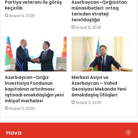
Partiya veteranı ilə görüş
Azərbaycan–Qırğızıstan
keçirilib
münasibətləri: ortaq
tarixdən strateji
Avqust 6, 2026
tərəfdaşlığa
Avqust 6, 2026
Azərbaycan–Qırğız
Mərkəzi Asiya və
İnvestisiya Fondunun
Azərbaycan – Vahid
kapitalının artırılması:
Geosiyasi Məkanda Yeni
iqtisadi əməkdaşlığın yeni
Əməkdaşlıq Üfüqləri
inkişaf mərhələsi
Avqust 5, 2026
Avqust 5, 2026
Hava