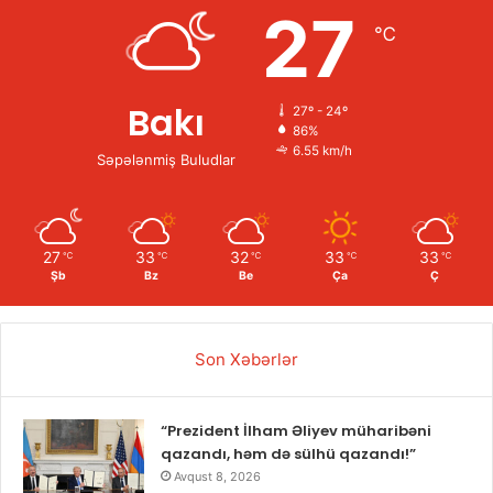
27
℃
Bakı
27º - 24º
86%
6.55 km/h
Səpələnmiş Buludlar
27
33
32
33
33
℃
℃
℃
℃
℃
Şb
Bz
Be
Ça
Ç
Son Xəbərlər
“Prezident İlham Əliyev müharibəni
qazandı, həm də sülhü qazandı!”
Avqust 8, 2026