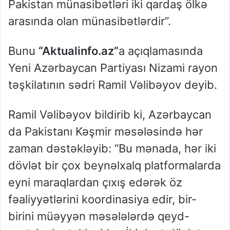
Pakistan münasibətləri iki qardaş ölkə
arasında olan münasibətlərdir”.
Bunu
“Aktualinfo.az”
a açıqlamasında
Yeni Azərbaycan Partiyası Nizami rayon
təşkilatının sədri Ramil Vəlibəyov deyib.
Ramil Vəlibəyov bildirib ki, Azərbaycan
da Pakistanı Kəşmir məsələsində hər
zaman dəstəkləyib: “Bu mənada, hər iki
dövlət bir çox beynəlxalq platformalarda
eyni maraqlardan çıxış edərək öz
fəaliyyətlərini koordinasiya edir, bir-
birini müəyyən məsələlərdə qeyd-