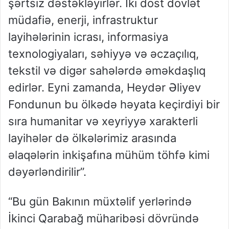
şərtsiz dəstəkləyirlər. İki dost dövlət
müdafiə, enerji, infrastruktur
layihələrinin icrası, informasiya
texnologiyaları, səhiyyə və əczaçılıq,
tekstil və digər sahələrdə əməkdaşlıq
edirlər. Eyni zamanda, Heydər Əliyev
Fondunun bu ölkədə həyata keçirdiyi bir
sıra humanitar və xeyriyyə xarakterli
layihələr də ölkələrimiz arasında
əlaqələrin inkişafına mühüm töhfə kimi
dəyərləndirilir”.
“Bu gün Bakının müxtəlif yerlərində
İkinci Qarabağ müharibəsi dövründə