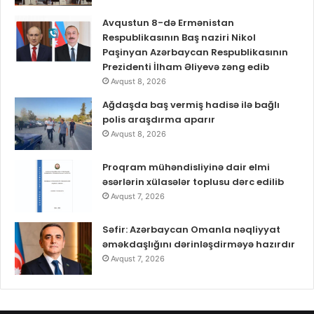
Avqustun 8-də Ermənistan
Respublikasının Baş naziri Nikol
Paşinyan Azərbaycan Respublikasının
Prezidenti İlham Əliyevə zəng edib
Avqust 8, 2026
Ağdaşda baş vermiş hadisə ilə bağlı
polis araşdırma aparır
Avqust 8, 2026
Proqram mühəndisliyinə dair elmi
əsərlərin xülasələr toplusu dərc edilib
Avqust 7, 2026
Səfir: Azərbaycan Omanla nəqliyyat
əməkdaşlığını dərinləşdirməyə hazırdır
Avqust 7, 2026