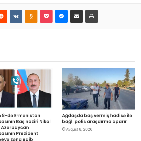
Reddit
VKontakte
Odnoklassniki
Pocket
Messenger
Email ilə paylaş
Print
 8-də Ermənistan
Ağdaşda baş vermiş hadisə ilə
asının Baş naziri Nikol
bağlı polis araşdırma aparır
n Azərbaycan
Avqust 8, 2026
kasının Prezidenti
iyevə zəng edib