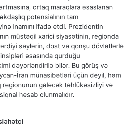
artmasına, ortaq maraqlara əsaslanan
kdaşlıq potensialının tam
inə inamını ifadə etdi. Prezidentin
n müstəqil xarici siyasətinin, regionda
rdiyi səylərin, dost və qonşu dövlətlərlə
prinsipləri əsasında qurduğu
mi dəyərləndirilə bilər. Bu görüş və
ycan-İran münasibətləri üçün deyil, həm
regionunun gələcək təhlükəsizliyi və
siqnal hesab olunmalıdır.
sləhətçi