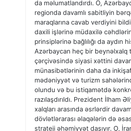
da məlumatlandırdı. O, Azərbay
regionda davamlı sabitliyin bər
maraqlarına cavab verdiyini bild
daxili işlərinə müdaxilə cəhdlər
prinsiplərinə bağlılığı da aydın h
Azərbaycan heç bir beynəlxalq 
çərçivəsində siyasi xəttini dava
münasibətlərinin daha da inkişaf 
mədəniyyət və turizm sahələrind
olundu və bu istiqamətdə konkret
razılaşdırıldı. Prezident İlham Ə
xalqları arasında əsrlərdir dava
dövlətlərarası əlaqələrin də əsa
strateji əhəmiyyət daşıyır. O, İr