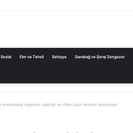
Sosial
Elm və Təhsil
Səhiyyə
Qarabağ və Şərqi Zəngəzur
a əməkdaşlıq regionun sabitliyi və rifahı üçün mühüm əhəmiyyət