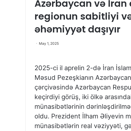
Azərbaycan və İran
regionun sabitliyi 
əhəmiyyət daşıyır
May 1, 2025
2025-ci il aprelin 2-də İran İsla
Məsud Pezeşkianın Azərbaycan R
çərçivəsində Azərbaycan Respubl
keçirdiyi görüş, iki ölkə arasınd
münasibətlərinin dərinləşdirilm
oldu. Prezident İlham Əliyevin 
münasibətlərin real vəziyyəti, g