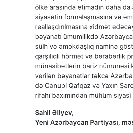
ölkə arasında etimadın daha da 
siyasətin formalaşmasına və əmə
reallaşdırılmasına xidmət edəcəy
bəyanatı ümumilikdə Azərbaycanı
sülh və əməkdaşlıq naminə göstə
qarşılıqlı hörmət və bərabərlik 
münasibətlərin bariz nümunəsi ki
verilən bəyanatlar təkcə Azərba
də Cənubi Qafqaz və Yaxın Şərq 
rifahı baxımından mühüm siyasi 
Sahil Əliyev,
Yeni Azərbaycan Partiyası, mə