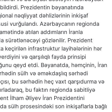
bildirdi. Prezidentin bəyanatında
onal nəqliyyat dəhlizlərinin inkişaf
susi vurğulandı. Azərbaycanın regionda
qamətində atılan addımların İranla
 sürətlənəcəyi gözlənilir. Prezident
a keçirilən infrastruktur layihələrinin hər
erdiyini və qarşılıqlı fayda prinsipi
ğunu qeyd etdi. Bəyanatda, həmçinin, İran
rhədin sülh və əməkdaşlıq sərhədi
çısı, bu sərhədin heç vaxt qarşıdurma və
ırladaraq, bu faktın regionda sabitliyə
ent İlham Əliyev İran Prezidentini
a sülh prosesindəki son inkişaflarla bağlı