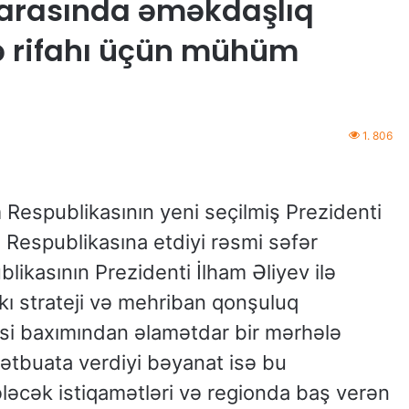
 arasında əməkdaşlıq
və rifahı üçün mühüm
1. 806
m Respublikasının yeni seçilmiş Prezidenti
espublikasına etdiyi rəsmi səfər
ikasının Prezidenti İlham Əliyev ilə
akı strateji və mehriban qonşuluq
əsi baxımından əlamətdar bir mərhələ
mətbuata verdiyi bəyanat isə bu
ələcək istiqamətləri və regionda baş verən