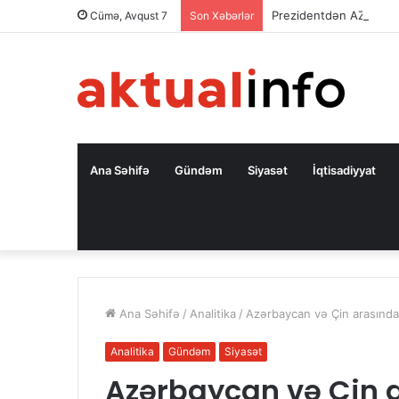
Prezidentdən AZAL-la
Cümə, Avqust 7
Son Xəbərlər
Ana Səhifə
Gündəm
Siyasət
İqtisadiyyat
Ana Səhifə
/
Analitika
/
Azərbaycan və Çin arasında 
Analitika
Gündəm
Siyasət
Azərbaycan və Çin a