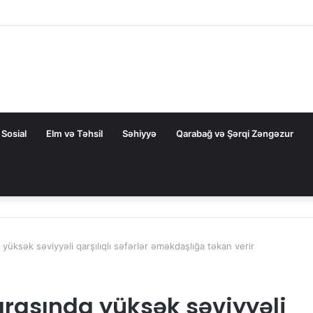
 bağlı FƏRMAN
Sosial
Elm və Təhsil
Səhiyyə
Qarabağ və Şərqi Zəngəzur
yüksək səviyyəli qarşılıqlı səfərlər əməkdaşlığa təkan verir
rasında yüksək səviyyəli