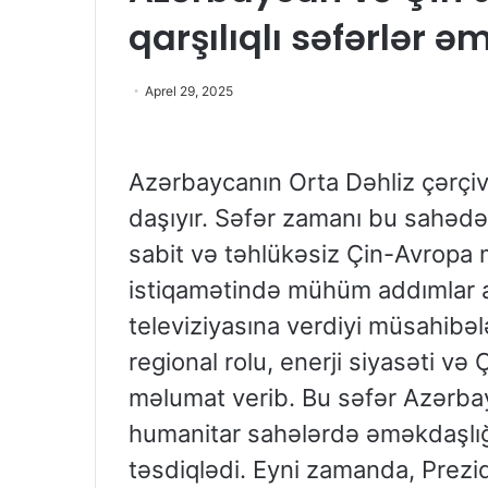
qarşılıqlı səfərlər 
Aprel 29, 2025
Azərbaycanın Orta Dəhliz çərçi
daşıyır. Səfər zamanı bu sahədə 
sabit və təhlükəsiz Çin-Avropa m
istiqamətində mühüm addımlar a
televiziyasına verdiyi müsahibə
regional rolu, enerji siyasəti və 
məlumat verib. Bu səfər Azərbayc
humanitar sahələrdə əməkdaşlığ
təsdiqlədi. Eyni zamanda, Prezi