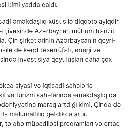
si kimi yadda qaldı.
sadi əməkdaşlıq xüsusilə diqqətəlayiqdir.
 çərçivəsində Azərbaycan mühüm tranzit
a, Çin şirkətlərinin Azərbaycanın qeyri-
silə də kənd təsərrüfatı, enerji və
sində investisiya qoyuluşları daha çox
kcə siyasi və iqtisadi sahələrlə
il və turizm sahələrində əməkdaşlıq da
ədəniyyətinə maraq artdığı kimi, Çində də
 məlumatlılıq getdikcə artır.
r, tələbə mübadiləsi proqramları və ortaq