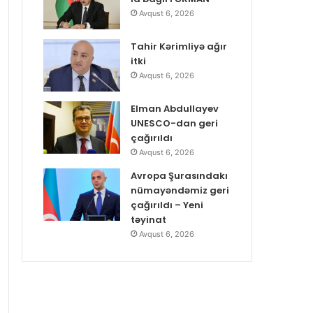
Avqust 6, 2026
Tahir Kərimliyə ağır
itki
Avqust 6, 2026
Elman Abdullayev
UNESCO-dan geri
çağırıldı
Avqust 6, 2026
Avropa Şurasındakı
nümayəndəmiz geri
çağırıldı – Yeni
təyinat
Avqust 6, 2026