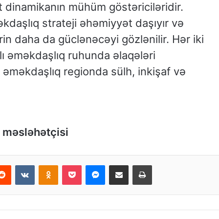
 dinamikanın mühüm göstəriciləridir.
kdaşlıq strateji əhəmiyyət daşıyır və
in daha da güclənəcəyi gözlənilir. Hər iki
dalı əməkdaşlıq ruhunda əlaqələri
 əməkdaşlıq regionda sülh, inkişaf və
 məsləhətçisi
Reddit
VKontakte
Odnoklassniki
Pocket
Messenger
Email ilə paylaş
Print