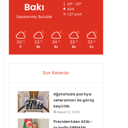
Bakı
33º - 25º
44%
1.57 km/h
Səpələnmiş Buludlar
33
33
34
33
33
℃
℃
℃
℃
℃
C
Şb
Bz
Be
Ça
Son Xəbərlər
Ağstafada partiya
veteranları ilə görüş
keçirilib
Avqust 6, 2026
Prezidentdən AZAL-
la bağlı FƏRMAN