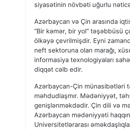
siyasətinin növbəti uğurlu nəticə
Azərbaycan və Çin arasında iqti
“Bir kəmər, bir yol” təşəbbüsü
ölkəyə çevrilmişdir. Eyni zamand
neft sektoruna olan marağı, xüsu
informasiya texnologiyaları sahə
diqqət cəlb edir.
Azərbaycan-Çin münasibətləri tə
məhdudlaşmır. Mədəniyyət, təhs
genişlənməkdədir. Çin dili və m
Azərbaycan mədəniyyəti haqqında
Universitetlərarası əməkdaşlıqla