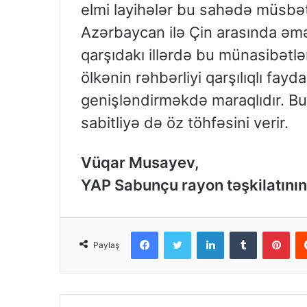
elmi layihələr bu sahədə müsbət
Azərbaycan ilə Çin arasında əmə
qarşıdakı illərdə bu münasibətlər
ölkənin rəhbərliyi qarşılıqlı fay
genişləndirməkdə maraqlıdır. Bu
sabitliyə də öz töhfəsini verir.
Vüqar Musayev,
YAP Sabunçu rayon təşkilatının
Facebook
Twitter
LinkedIn
Tumblr
Pinterest
Paylaş