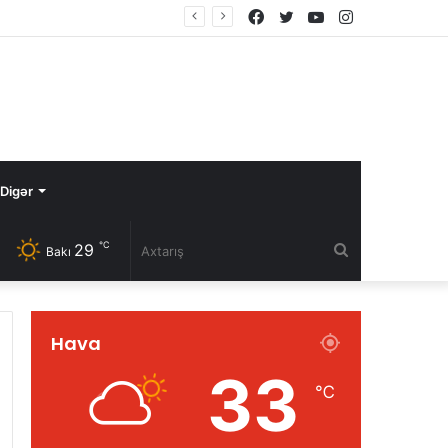
Facebook
Twitter
YouTube
Instagram
Digər
℃
29
Axtarış
Bakı
Hava
33
℃