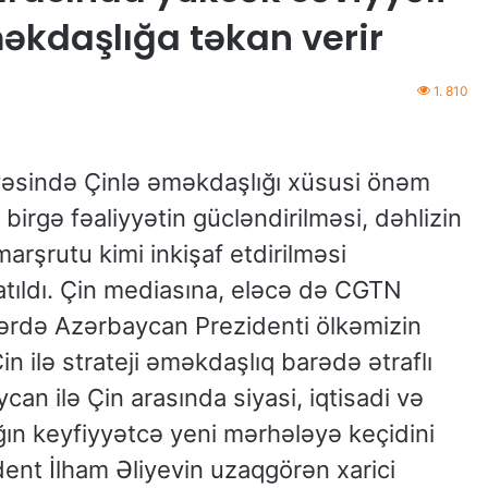
əməkdaşlığa təkan verir
1. 810
vəsində Çinlə əməkdaşlığı xüsusi önəm
birgə fəaliyyətin gücləndirilməsi, dəhlizin
arşrutu kimi inkişaf etdirilməsi
tıldı. Çin mediasına, eləcə də CGTN
lərdə Azərbaycan Prezidenti ölkəmizin
Çin ilə strateji əməkdaşlıq barədə ətraflı
an ilə Çin arasında siyasi, iqtisadi və
ın keyfiyyətcə yeni mərhələyə keçidini
dent İlham Əliyevin uzaqgörən xarici