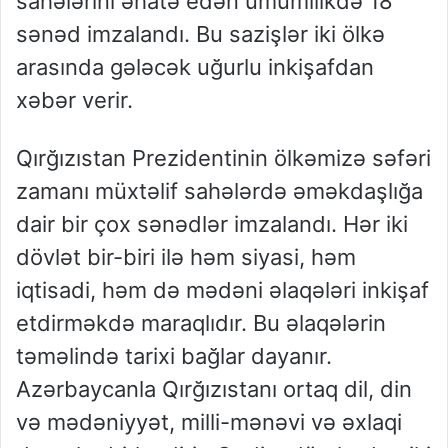
sahələrini əhatə edən ümumilikdə 18
sənəd imzalandı. Bu sazişlər iki ölkə
arasında gələcək uğurlu inkişafdan
xəbər verir.
Qırğızıstan Prezidentinin ölkəmizə səfəri
zamanı müxtəlif sahələrdə əməkdaşlığa
dair bir çox sənədlər imzalandı. Hər iki
dövlət bir-biri ilə həm siyasi, həm
iqtisadi, həm də mədəni əlaqələri inkişaf
etdirməkdə maraqlıdır. Bu əlaqələrin
təməlində tarixi bağlar dayanır.
Azərbaycanla Qırğızıstanı ortaq dil, din
və mədəniyyət, milli-mənəvi və əxlaqi