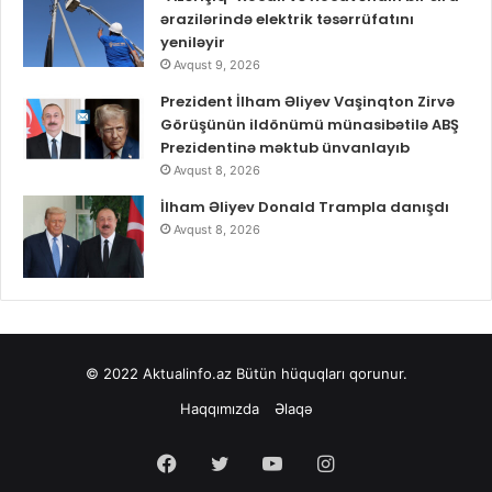
ərazilərində elektrik təsərrüfatını
yeniləyir
Avqust 9, 2026
Prezident İlham Əliyev Vaşinqton Zirvə
Görüşünün ildönümü münasibətilə ABŞ
Prezidentinə məktub ünvanlayıb
Avqust 8, 2026
İlham Əliyev Donald Trampla danışdı
Avqust 8, 2026
© 2022
Aktualinfo.az
Bütün hüquqları qorunur.
Haqqımızda
Əlaqə
Facebook
Twitter
YouTube
Instagram