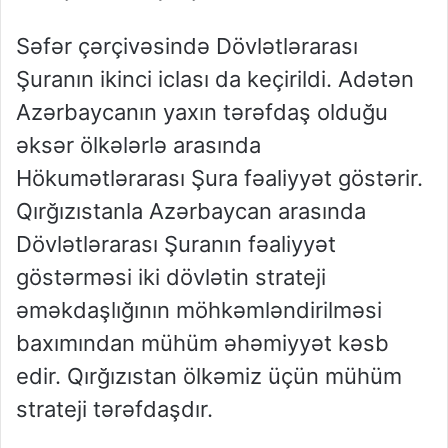
Səfər çərçivəsində Dövlətlərarası
Şuranın ikinci iclası da keçirildi. Adətən
Azərbaycanın yaxın tərəfdaş olduğu
əksər ölkələrlə arasında
Hökumətlərarası Şura fəaliyyət göstərir.
Qırğızıstanla Azərbaycan arasında
Dövlətlərarası Şuranın fəaliyyət
göstərməsi iki dövlətin strateji
əməkdaşlığının möhkəmləndirilməsi
baxımından mühüm əhəmiyyət kəsb
edir. Qırğızıstan ölkəmiz üçün mühüm
strateji tərəfdaşdır.