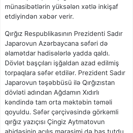
münasibətlərin yüksələn xətlə inkişaf
etdiyindən xəbər verir.
Qırğız Respublikasının Prezidenti Sadır
Japarovun Azərbaycana səfəri də
əlamətdar hadisələrlə yadda qaldı.
Dövlət başçıları işğaldan azad edilmiş
torpaqlara səfər etdilər. Prezident Sadır
Japarovun təşəbbüsü ilə Qırğızıstan
dövləti adından Ağdamın Xıdırlı
kəndində tam orta məktəbin təməli
qoyuldu. Səfər çərçivəsində görkəmli
qırğız yazıçısı Çingiz Aytmatovun
abidəsinin açılış mərasimi də baş tutdu.