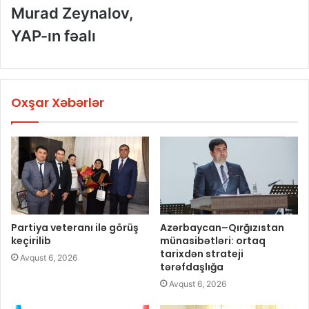
Murad Zeynalov,
YAP-ın fəalı
Oxşar Xəbərlər
Partiya veteranı ilə görüş
Azərbaycan–Qırğızıstan
keçirilib
münasibətləri: ortaq
tarixdən strateji
Avqust 6, 2026
tərəfdaşlığa
Avqust 6, 2026