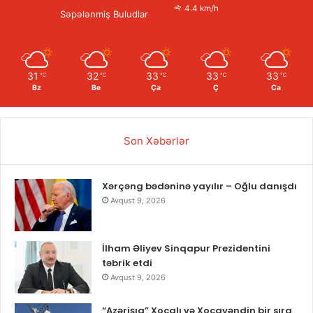
4.4 km/h
Səpələnmiş Buludlar
31
32
33
33
33
℃
℃
℃
℃
℃
Bz
Be
Ça
Ç
Ca
Son Xəbərlər
Xərçəng bədəninə yayılır – Oğlu danışdı
Avqust 9, 2026
İlham Əliyev Sinqapur Prezidentini
təbrik etdi
Avqust 9, 2026
“Azərişıq” Xocalı və Xocavəndin bir sıra