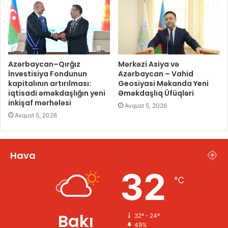
Azərbaycan–Qırğız
Mərkəzi Asiya və
İnvestisiya Fondunun
Azərbaycan – Vahid
kapitalının artırılması:
Geosiyasi Məkanda Yeni
iqtisadi əməkdaşlığın yeni
Əməkdaşlıq Üfüqləri
inkişaf mərhələsi
Avqust 5, 2026
Avqust 5, 2026
Hava
32
℃
Bakı
32º - 24º
49%