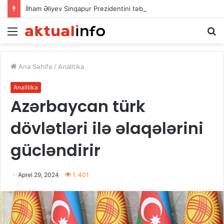
İlham Əliyev Sinqapur Prezidentini təbrik etdi
Menu
A
Ana Səhifə
/
Analitika
Analitika
Azərbaycan türk
dövlətləri ilə əlaqələrini
gücləndirir
Aprel 29, 2024
1. 401