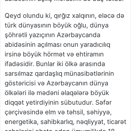
Qeyd olundu ki, qırğız xalqının, eləcə də
türk dünyasının böyük oğlu, dünya
şöhrətli yazıçının Azərbaycanda
abidəsinin açılması onun yaradıcılıq
irsinə böyük hörmət və ehtiramın
ifadəsidir. Bunlar iki ölkə arasında
sarsılmaz qardaşlıq münasibətlərinin
göstəricisi və Azərbaycanın dünya
ölkələri ilə mədəni əlaqələrə böyük
diqqət yetirdiyinin sübutudur. Səfər
çərçivəsində elm və təhsil, səhiyyə,
energetika, sahibkarlıq, nəqliyyat, ticarət