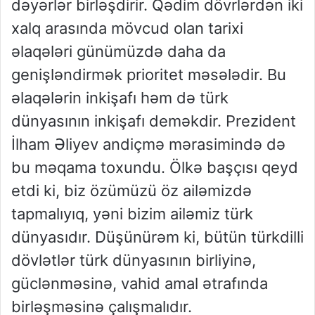
dəyərlər birləşdirir. Qədim dövrlərdən iki
xalq arasında mövcud olan tarixi
əlaqələri günümüzdə daha da
genişləndirmək prioritet məsələdir. Bu
əlaqələrin inkişafı həm də türk
dünyasının inkişafı deməkdir. Prezident
İlham Əliyev andiçmə mərasimində də
bu məqama toxundu. Ölkə başçısı qeyd
etdi ki, biz özümüzü öz ailəmizdə
tapmalıyıq, yəni bizim ailəmiz türk
dünyasıdır. Düşünürəm ki, bütün türkdilli
dövlətlər türk dünyasının birliyinə,
güclənməsinə, vahid amal ətrafında
birləşməsinə çalışmalıdır.