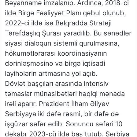
Bəyannamə imzalanıb. Ardınca, 2018-ci
ildə Birgə Fəaliyyət Planı qəbul olunub,
2022-ci ildə isə Belqradda Strateji
Tərəfdaşlıq Şurası yaradılıb. Bu sənədlər
siyasi dialoqun sistemli qurulmasına,
hökumətlərarası koordinasiyanın
dərinləşməsinə və birgə iqtisadi
layihələrin artmasına yol açıb.
Dövlət başçıları arasında intensiv
təmaslar münasibətləri həqiqi mənada
irəli aparır. Prezident İlham Əliyev
Serbiyaya iki dəfə rəsmi, bir dəfə də
işgüzar səfər edib. Sonuncu səfəri 10
dekabr 2023-cü ildə baş tutub. Serbiya