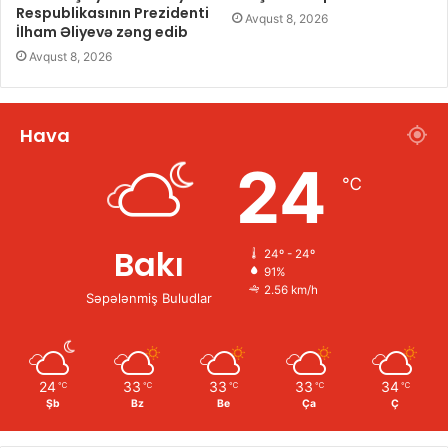
Respublikasının Prezidenti
Avqust 8, 2026
İlham Əliyevə zəng edib
Avqust 8, 2026
Hava
24
℃
Bakı
24º - 24º
91%
2.56 km/h
Səpələnmiş Buludlar
24
33
33
33
34
℃
℃
℃
℃
℃
Şb
Bz
Be
Ça
Ç