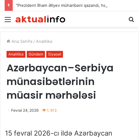
“Prezident İlham Əliyev müharibəni qazandı, həm də sülhü qazandı!”
Menu
A
Ana Səhifə
/
Analitika
Analitika
Gündəm
Siyasət
Azərbaycan–Serbiya
münasibətlərinin
müasir mərhələsi
Fevral 24, 2026
1. 913
15 fevral 2026-cı ildə Azərbaycan