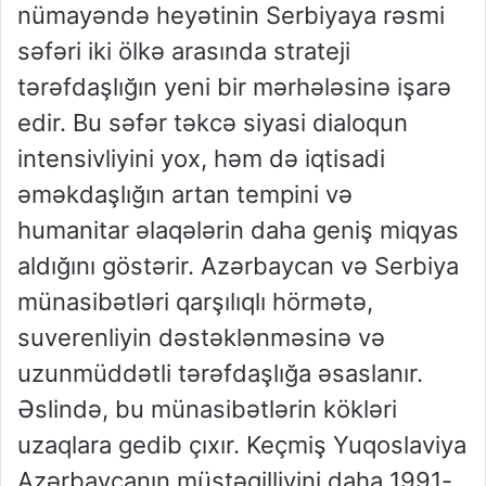
nümayəndə heyətinin Serbiyaya rəsmi
səfəri iki ölkə arasında strateji
tərəfdaşlığın yeni bir mərhələsinə işarə
edir. Bu səfər təkcə siyasi dialoqun
intensivliyini yox, həm də iqtisadi
əməkdaşlığın artan tempini və
humanitar əlaqələrin daha geniş miqyas
aldığını göstərir. Azərbaycan və Serbiya
münasibətləri qarşılıqlı hörmətə,
suverenliyin dəstəklənməsinə və
uzunmüddətli tərəfdaşlığa əsaslanır.
Əslində, bu münasibətlərin kökləri
uzaqlara gedib çıxır. Keçmiş Yuqoslaviya
Azərbaycanın müstəqilliyini daha 1991-