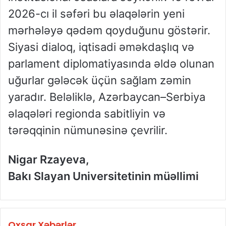
2026-cı il səfəri bu əlaqələrin yeni
mərhələyə qədəm qoyduğunu göstərir.
Siyasi dialoq, iqtisadi əməkdaşlıq və
parlament diplomatiyasında əldə olunan
uğurlar gələcək üçün sağlam zəmin
yaradır. Beləliklə, Azərbaycan–Serbiya
əlaqələri regionda sabitliyin və
tərəqqinin nümunəsinə çevrilir.
Nigar Rzayeva,
Bakı Slayan Universitetinin müəllimi
Oxşar Xəbərlər