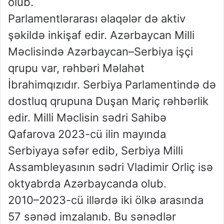
olub.
Parlamentlərarası əlaqələr də aktiv
şəkildə inkişaf edir. Azərbaycan Milli
Məclisində Azərbaycan–Serbiya işçi
qrupu var, rəhbəri Məlahət
İbrahimqızıdır. Serbiya Parlamentində də
dostluq qrupuna Duşan Mariç rəhbərlik
edir. Milli Məclisin sədri Sahibə
Qafarova 2023-cü ilin mayında
Serbiyaya səfər edib, Serbiya Milli
Assambleyasının sədri Vladimir Orliç isə
oktyabrda Azərbaycanda olub.
2010–2023-cü illərdə iki ölkə arasında
57 sənəd imzalanıb. Bu sənədlər