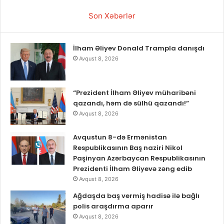
Son Xəbərlər
İlham Əliyev Donald Trampla danışdı
Avqust 8, 2026
“Prezident İlham Əliyev müharibəni
qazandı, həm də sülhü qazandı!”
Avqust 8, 2026
Avqustun 8-də Ermənistan
Respublikasının Baş naziri Nikol
Paşinyan Azərbaycan Respublikasının
Prezidenti İlham Əliyevə zəng edib
Avqust 8, 2026
Ağdaşda baş vermiş hadisə ilə bağlı
polis araşdırma aparır
Avqust 8, 2026