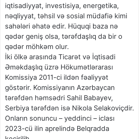
iqtisadiyyat, investisiya, energetika,
nəqliyyat, təhsil və sosial müdafiə kimi
sahələri əhatə edir. Hüquqi baza nə
qədər geniş olsa, tərəfdaşlıq da bir o
qədər möhkəm olur.
İki ölkə arasında Ticarət və İqtisadi
Əməkdaşlıq üzrə Hökumətlərarası
Komissiya 2011-ci ildən fəaliyyət
göstərir. Komissiyanın Azərbaycan
tərəfdən həmsədri Sahil Babayev,
Serbiya tərəfdən isə Nikola Selakoviçdir.
Onların sonuncu – yeddinci – iclası
2023-cü ilin aprelində Belqradda
keçirilib.