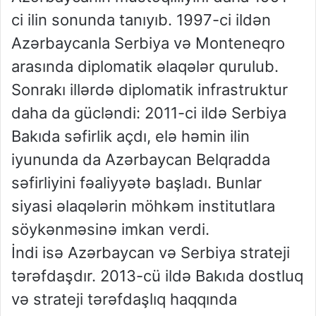
ci ilin sonunda tanıyıb. 1997-ci ildən
Azərbaycanla Serbiya və Monteneqro
arasında diplomatik əlaqələr qurulub.
Sonrakı illərdə diplomatik infrastruktur
daha da gücləndi: 2011-ci ildə Serbiya
Bakıda səfirlik açdı, elə həmin ilin
iyununda da Azərbaycan Belqradda
səfirliyini fəaliyyətə başladı. Bunlar
siyasi əlaqələrin möhkəm institutlara
söykənməsinə imkan verdi.
İndi isə Azərbaycan və Serbiya strateji
tərəfdaşdır. 2013-cü ildə Bakıda dostluq
və strateji tərəfdaşlıq haqqında