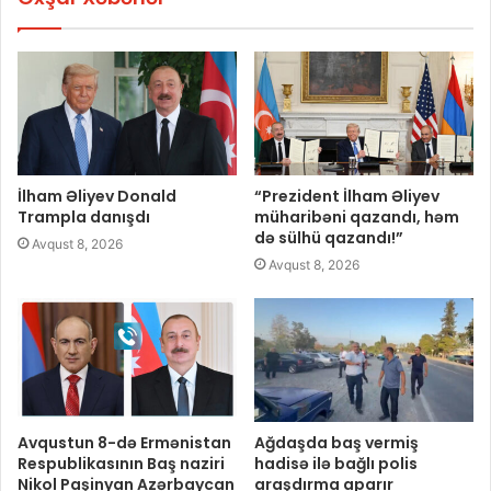
İlham Əliyev Donald
“Prezident İlham Əliyev
Trampla danışdı
müharibəni qazandı, həm
də sülhü qazandı!”
Avqust 8, 2026
Avqust 8, 2026
Avqustun 8-də Ermənistan
Ağdaşda baş vermiş
Respublikasının Baş naziri
hadisə ilə bağlı polis
Nikol Paşinyan Azərbaycan
araşdırma aparır