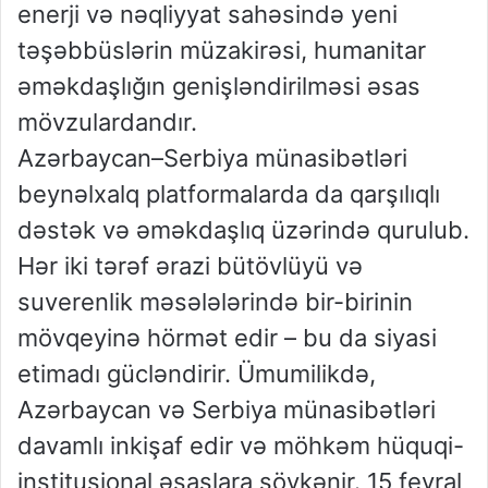
enerji və nəqliyyat sahəsində yeni
təşəbbüslərin müzakirəsi, humanitar
əməkdaşlığın genişləndirilməsi əsas
mövzulardandır.
Azərbaycan–Serbiya münasibətləri
beynəlxalq platformalarda da qarşılıqlı
dəstək və əməkdaşlıq üzərində qurulub.
Hər iki tərəf ərazi bütövlüyü və
suverenlik məsələlərində bir-birinin
mövqeyinə hörmət edir – bu da siyasi
etimadı gücləndirir. Ümumilikdə,
Azərbaycan və Serbiya münasibətləri
davamlı inkişaf edir və möhkəm hüquqi-
institusional əsaslara söykənir. 15 fevral