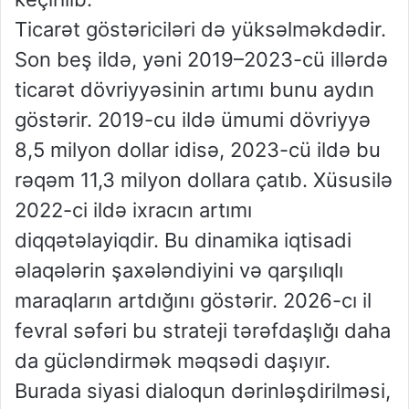
Ticarət göstəriciləri də yüksəlməkdədir.
Son beş ildə, yəni 2019–2023-cü illərdə
ticarət dövriyyəsinin artımı bunu aydın
göstərir. 2019-cu ildə ümumi dövriyyə
8,5 milyon dollar idisə, 2023-cü ildə bu
rəqəm 11,3 milyon dollara çatıb. Xüsusilə
2022-ci ildə ixracın artımı
diqqətəlayiqdir. Bu dinamika iqtisadi
əlaqələrin şaxələndiyini və qarşılıqlı
maraqların artdığını göstərir. 2026-cı il
fevral səfəri bu strateji tərəfdaşlığı daha
da gücləndirmək məqsədi daşıyır.
Burada siyasi dialoqun dərinləşdirilməsi,