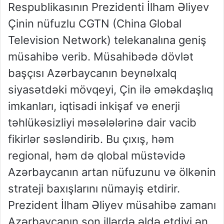
Respublikasının Prezidenti İlham Əliyev
Çinin nüfuzlu CGTN (China Global
Television Network) telekanalına geniş
müsahibə verib. Müsahibədə dövlət
başçısı Azərbaycanın beynəlxalq
siyasətdəki mövqeyi, Çin ilə əməkdaşlıq
imkanları, iqtisadi inkişaf və enerji
təhlükəsizliyi məsələlərinə dair vacib
fikirlər səsləndirib. Bu çıxış, həm
regional, həm də qlobal müstəvidə
Azərbaycanın artan nüfuzunu və ölkənin
strateji baxışlarını nümayiş etdirir.
Prezident İlham Əliyev müsahibə zamanı
Azərbaycanın son illərdə əldə etdiyi ən