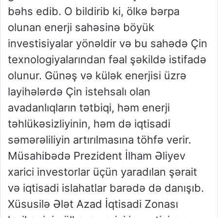
bəhs edib. O bildirib ki, ölkə bərpa
olunan enerji sahəsinə böyük
investisiyalar yönəldir və bu sahədə Çin
texnologiyalarından fəal şəkildə istifadə
olunur. Günəş və külək enerjisi üzrə
layihələrdə Çin istehsalı olan
avadanlıqların tətbiqi, həm enerji
təhlükəsizliyinin, həm də iqtisadi
səmərəliliyin artırılmasına töhfə verir.
Müsahibədə Prezident İlham Əliyev
xarici investorlar üçün yaradılan şərait
və iqtisadi islahatlar barədə də danışıb.
Xüsusilə Ələt Azad İqtisadi Zonası