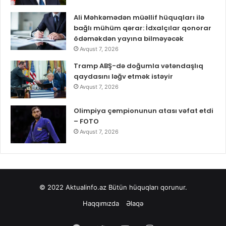
Ali Məhkəmədən müəllif hüquqları ilə
bağlı mühüm qərar: İdxalçılar qonorar
ödəməkdən yayına bilməyəcək
Avqust 7, 2026
Tramp ABŞ-də doğumla vətəndaşlıq
qaydasını ləğv etmək istəyir
Avqust 7, 2026
Olimpiya çempionunun atası vəfat etdi
– FOTO
Avqust 7, 2026
© 2022
Aktualinfo.az
Bütün hüquqları qorunur.
Haqqımızda
Əlaqə