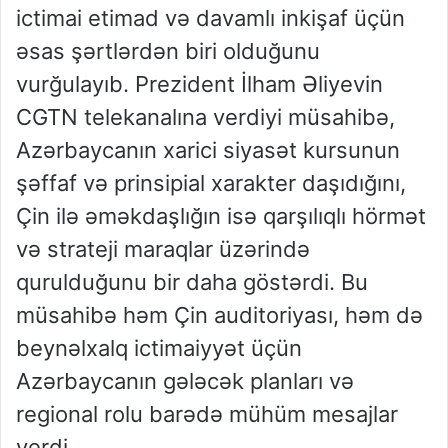
ictimai etimad və davamlı inkişaf üçün
əsas şərtlərdən biri olduğunu
vurğulayıb. Prezident İlham Əliyevin
CGTN telekanalına verdiyi müsahibə,
Azərbaycanın xarici siyasət kursunun
şəffaf və prinsipial xarakter daşıdığını,
Çin ilə əməkdaşlığın isə qarşılıqlı hörmət
və strateji maraqlar üzərində
qurulduğunu bir daha göstərdi. Bu
müsahibə həm Çin auditoriyası, həm də
beynəlxalq ictimaiyyət üçün
Azərbaycanın gələcək planları və
regional rolu barədə mühüm mesajlar
verdi.