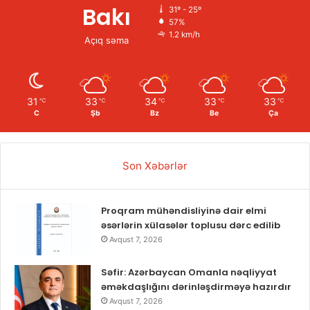
Bakı
31º - 25º
57%
1.2 km/h
Açıq səma
31
33
34
33
33
℃
℃
℃
℃
℃
C
Şb
Bz
Be
Ça
Son Xəbərlər
Proqram mühəndisliyinə dair elmi
əsərlərin xülasələr toplusu dərc edilib
Avqust 7, 2026
Səfir: Azərbaycan Omanla nəqliyyat
əməkdaşlığını dərinləşdirməyə hazırdır
Avqust 7, 2026