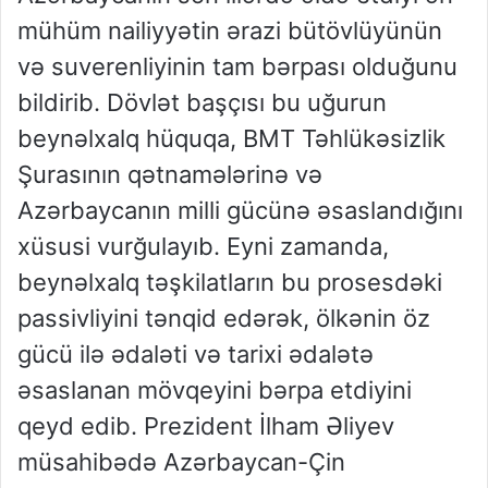
mühüm nailiyyətin ərazi bütövlüyünün
və suverenliyinin tam bərpası olduğunu
bildirib. Dövlət başçısı bu uğurun
beynəlxalq hüquqa, BMT Təhlükəsizlik
Şurasının qətnamələrinə və
Azərbaycanın milli gücünə əsaslandığını
xüsusi vurğulayıb. Eyni zamanda,
beynəlxalq təşkilatların bu prosesdəki
passivliyini tənqid edərək, ölkənin öz
gücü ilə ədaləti və tarixi ədalətə
əsaslanan mövqeyini bərpa etdiyini
qeyd edib. Prezident İlham Əliyev
müsahibədə Azərbaycan-Çin