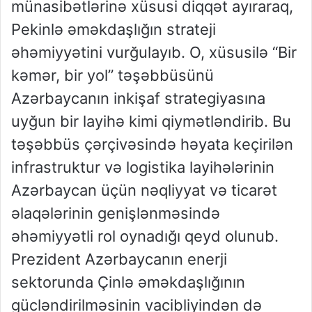
münasibətlərinə xüsusi diqqət ayıraraq,
Pekinlə əməkdaşlığın strateji
əhəmiyyətini vurğulayıb. O, xüsusilə “Bir
kəmər, bir yol” təşəbbüsünü
Azərbaycanın inkişaf strategiyasına
uyğun bir layihə kimi qiymətləndirib. Bu
təşəbbüs çərçivəsində həyata keçirilən
infrastruktur və logistika layihələrinin
Azərbaycan üçün nəqliyyat və ticarət
əlaqələrinin genişlənməsində
əhəmiyyətli rol oynadığı qeyd olunub.
Prezident Azərbaycanın enerji
sektorunda Çinlə əməkdaşlığının
gücləndirilməsinin vacibliyindən də