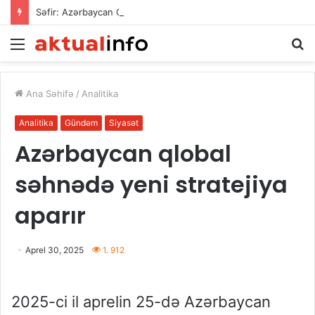
Səfir: Azərbaycan Omanla nəqliyyat əməkdaşlığını dərinləşdirməyə hazırdır
Menu
A
Ana Səhifə
/
Analitika
Analitika
Gündəm
Siyasət
Azərbaycan qlobal
səhnədə yeni stratejiya
aparır
Aprel 30, 2025
1. 912
2025-ci il aprelin 25-də Azərbaycan