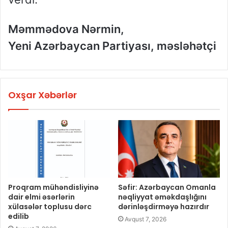
Məmmədova Nərmin,
Yeni Azərbaycan Partiyası,
məsləhətçi
Oxşar Xəbərlər
Proqram mühəndisliyinə
Səfir: Azərbaycan Omanla
dair elmi əsərlərin
nəqliyyat əməkdaşlığını
xülasələr toplusu dərc
dərinləşdirməyə hazırdır
edilib
Avqust 7, 2026