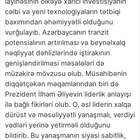
layihəsinin ölkəyə xarici investisiyanın
cəlbi və yeni texnologiyaların tətbiqi
baxımından əhəmiyyətli olduğunu
vurğulayıb. Azərbaycanın tranzit
potensialının artırılması və beynəlxalq
nəqliyyat dəhlizlərində iştirakının
genişləndirilməsi məsələləri də
müzakirə mövzusu olub. Müsahibənin
diqqətçəkən məqamlarından biri də
Prezident İlham Əliyevin liderlik anlayışı
ilə bağlı fikirləri olub. O, əsl liderin xalqa
dürüst və məsuliyyətli yanaşmalı, verdiyi
vədləri yerinə yetirməli olduğunu
bildirib. Bu yanaşmanın siyasi sabitlik,