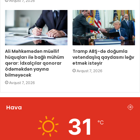
Avqust 7, 2026
Ali Məhkəmədən müəllif
Tramp ABŞ-də doğumla
hüquqları ilə bağlı mühüm
vətəndaşlıq qaydasını ləğv
qərar: İdxalçılar qonorar
etmək istəyir
ödəməkdən yayına
Avqust 7, 2026
bilməyəcək
Avqust 7, 2026
Hava
31
℃