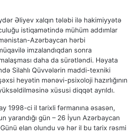
dər Əliyev xalqın tələbi ilə hakimiyyətə
uculuğu istiqamətində mühüm addımlar
Ermənistan-Azərbaycan hərbi
üqavilə imzalandıqdan sonra
malaşması daha da sürətləndi. Həyata
ində Silahlı Qüvvələrin maddi-texniki
şəxsi heyətin mənəvi-psixoloji hazırlığının
üksəldilməsinə xüsusi diqqət ayrıldı.
 1998-ci il tarixli fərmanına əsasən,
n yarandığı gün – 26 İyun Azərbaycan
 Günü elan olundu və hər il bu tarix rəsmi