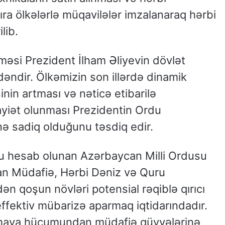
sıra ölkələrlə müqavilələr imzalanaraq hərbi
lib.
lməsi Prezident İlham Əliyevin dövlət
ndəndir. Ölkəmizin son illərdə dinamik
sinin artması və nəticə etibarilə
yiət olunması Prezidentin Ordu
nə sadiq olduğunu təsdiq edir.
u hesab olunan Azərbaycan Milli Ordusu
 Müdafiə, Hərbi Dəniz və Quru
n qoşun növləri potensial rəqiblə qırıcı
fektiv mübarizə aparmaq iqtidarındadır.
hava hücumundan müdafiə qüvvələrinə