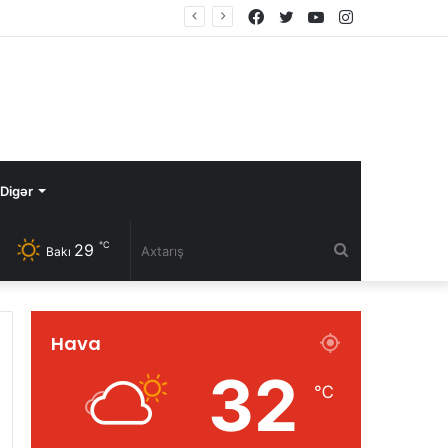
Facebook
Twitter
YouTube
Instagram
Digər
℃
29
Axtarış
Bakı
Hava
32
℃