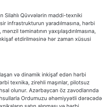
n Silahlı Qüvvələrin maddi-texniki
ir infrastrukturun yaradılmasına, hərbi
, mənzil təminatının yaxşılaşdırılmasına,
kişaf etdirilməsinə hər zaman xüsusi
aşan və dinamik inkişaf edən hərbi
bi texnika, zirehli maşınlar, pilotsuz
stehsal olunur. Azərbaycan öz zavodlarında
 məhsullarla Ordumuzu əhəmiyyətli dərəcədə
exnikaların satın alınması və hərbi