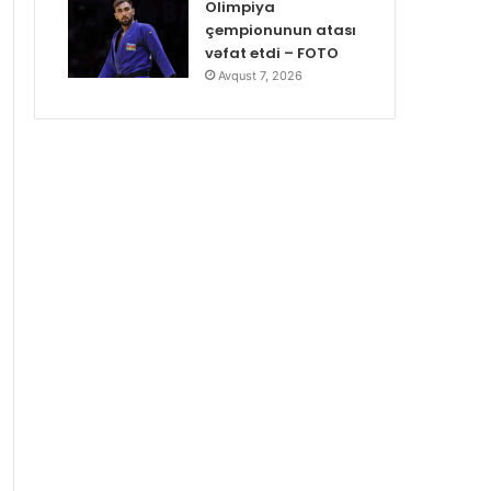
Olimpiya
çempionunun atası
vəfat etdi – FOTO
Avqust 7, 2026