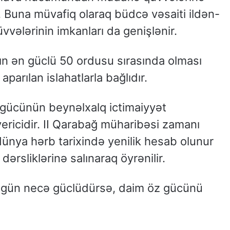
r. Buna müvafiq olaraq büdcə vəsaiti ildən-
üvvələrinin imkanları da genişlənir.
 ən güclü 50 ordusu sırasında olması
parılan islahatlarla bağlıdır.
ücünün beynəlxalq ictimaiyyət
vericidir. II Qarabağ müharibəsi zamanı
dünya hərb tarixində yenilik hesab olunur
dərsliklərinə salınaraq öyrənilir.
u gün necə güclüdürsə, daim öz gücünü