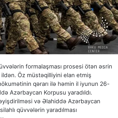
 qüvvələrin formalaşması prosesi ötən əsrin
ildən. Öz müstəqilliyini elan etmiş
kumətinin qərarı ilə həmin il iyunun 26-
iddə Azərbaycan Korpusu yaradıldı.
yişdirilməsi və Əlahiddə Azərbaycan
 silahlı qüvvələrin yaradılması