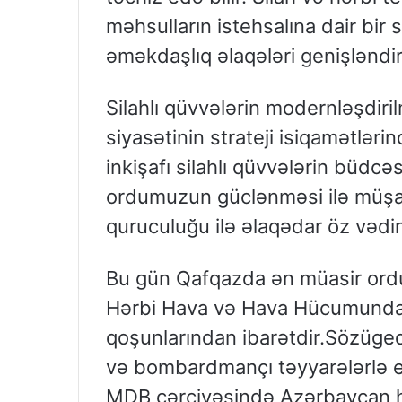
məhsulların istehsalına dair bir 
əməkdaşlıq əlaqələri genişləndiri
Silahlı qüvvələrin modernləşdiri
siyasətinin strateji isiqamətləri
inkişafı silahlı qüvvələrin büdcə
ordumuzun güclənməsi ilə müşa
quruculuğu ilə əlaqədar öz vədi
Bu gün Qafqazda ən müasir ord
Hərbi Hava və Hava Hücumundan
qoşunlarından ibarətdir.Sözügedə
və bombardmançı təyyarələrlə ef
MDB çərçivəsində Azərbaycan 