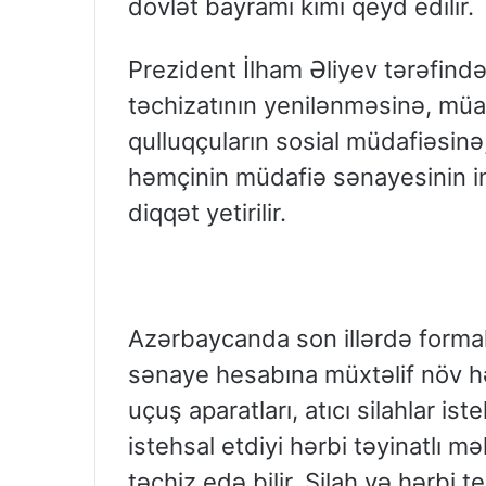
dövlət bayramı kimi qeyd edilir.
Prezident İlham Əliyev tərəfində
təchizatının yenilənməsinə, müas
qulluqçuların sosial müdafiəsinə
həmçinin müdafiə sənayesinin in
diqqət yetirilir.
Azərbaycanda son illərdə formal
sənaye hesabına müxtəlif növ hər
uçuş aparatları, atıcı silahlar i
istehsal etdiyi hərbi təyinatlı
təchiz edə bilir. Silah və hərbi t