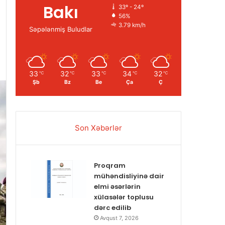
Bakı
33º - 24º
56%
3.79 km/h
Səpələnmiş Buludlar
33
32
33
34
32
℃
℃
℃
℃
℃
Şb
Bz
Be
Ça
Ç
Son Xəbərlər
Proqram
mühəndisliyinə dair
elmi əsərlərin
xülasələr toplusu
dərc edilib
Avqust 7, 2026