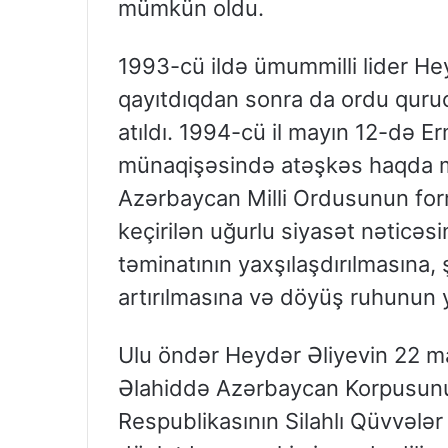
mümkün oldu.
1993-cü ildə ümummilli lider Hey
qayıtdıqdan sonra da ordu qur
atıldı. 1994-cü il mayın 12-də 
münaqişəsində atəşkəs haqda m
Azərbaycan Milli Ordusunun for
keçirilən uğurlu siyasət nəticəs
təminatının yaxşılaşdırılmasına, 
artırılmasına və döyüş ruhunun y
Ulu öndər Heydər Əliyevin 22 may
Əlahiddə Azərbaycan Korpusunu
Respublikasının Silahlı Qüvvələr