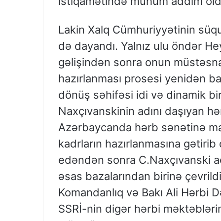
istiqamətində mühüm addım old
Lakin Xalq Cümhuriyyətinin süqu
də dayandı. Yalnız ulu öndər He
gəlişindən sonra onun müstəsna 
hazırlanması prosesi yenidən ba
dönüş səhifəsi idi və dinamik bir
Naxçıvanskinin adını daşıyan hər
Azərbaycanda hərb sənətinə mar
kadrların hazırlanmasına gətirib
edəndən sonra C.Naxçıvanski a
əsas bazalarından birinə çevrildi
Komandanlıq və Bakı Ali Hərbi D
SSRİ-nin digər hərbi məktəblərin