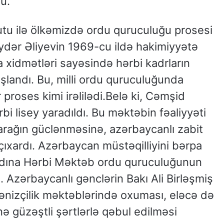
u.
tu ilə ölkəmizdə ordu quruculuğu prosesi
ydər Əliyevin 1969-cu ildə hakimiyyətə
xidmətləri sayəsində hərbi kadrların
şlandı. Bu, milli ordu quruculuğunda
 proses kimi irəlilədi.Belə ki, Cəmşid
bi lisey yaradıldı. Bu məktəbin fəaliyyəti
ağın güclənməsinə, azərbaycanlı zabit
 çıxardı. Azərbaycan müstəqilliyini bərpa
dına Hərbi Məktəb ordu quruculuğunun
. Azərbaycanlı gənclərin Bakı Ali Birləşmiş
ənizçilik məktəblərində oxuması, eləcə də
ə güzəştli şərtlərlə qəbul edilməsi