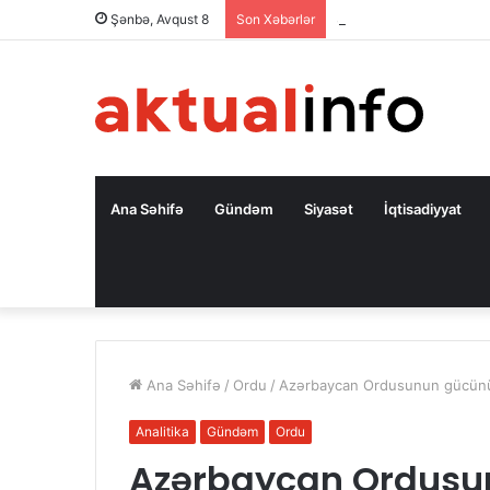
Səfir: Azərbaycan Oman
Şənbə, Avqust 8
Son Xəbərlər
Ana Səhifə
Gündəm
Siyasət
İqtisadiyyat
Ana Səhifə
/
Ordu
/
Azərbaycan Ordusunun gücünün b
Analitika
Gündəm
Ordu
Azərbaycan Ordusu