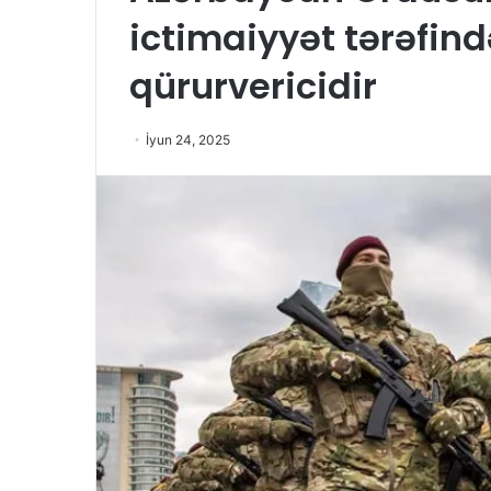
ictimaiyyət tərəfind
qürurvericidir
İyun 24, 2025