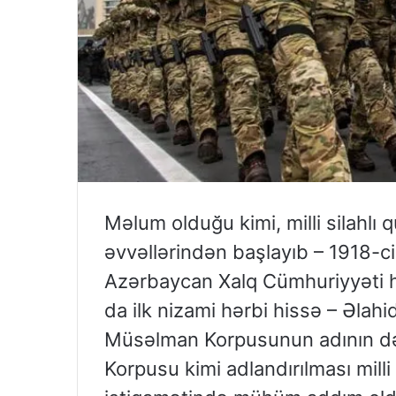
Məlum olduğu kimi, milli silahlı
əvvəllərindən başlayıb – 1918-ci 
Azərbaycan Xalq Cümhuriyyəti hö
da ilk nizami hərbi hissə – Əlah
Müsəlman Korpusunun adının də
Korpusu kimi adlandırılması milli