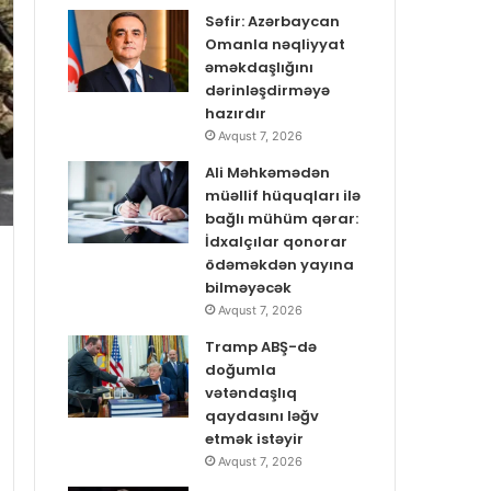
Səfir: Azərbaycan
Omanla nəqliyyat
əməkdaşlığını
dərinləşdirməyə
hazırdır
Avqust 7, 2026
Ali Məhkəmədən
müəllif hüquqları ilə
bağlı mühüm qərar:
İdxalçılar qonorar
ödəməkdən yayına
bilməyəcək
Avqust 7, 2026
Tramp ABŞ-də
doğumla
vətəndaşlıq
qaydasını ləğv
etmək istəyir
Avqust 7, 2026