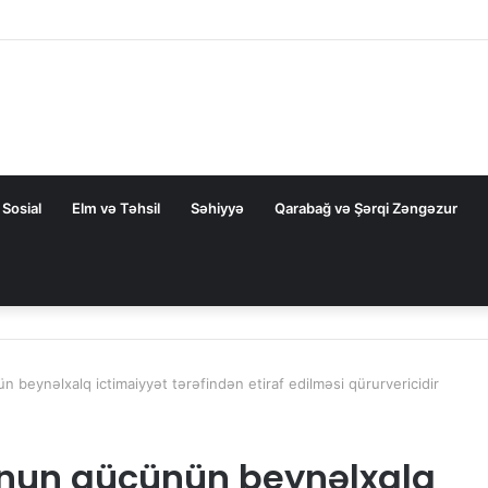
la nəqliyyat əməkdaşlığını dərinləşdirməyə hazırdır
Sosial
Elm və Təhsil
Səhiyyə
Qarabağ və Şərqi Zəngəzur
eynəlxalq ictimaiyyət tərəfindən etiraf edilməsi qürurvericidir
nun gücünün beynəlxalq