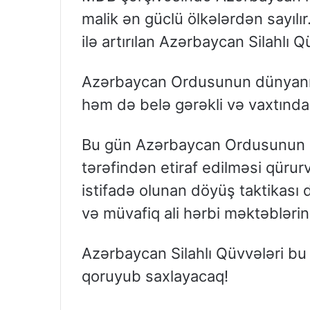
malik ən güclü ölkələrdən sayılı
ilə artırılan Azərbaycan Silahlı Q
Azərbaycan Ordusunun dünyanın
həm də belə gərəkli və vaxtında a
Bu gün Azərbaycan Ordusunun g
tərəfindən etiraf edilməsi qürur
istifadə olunan döyüş taktikası 
və müvafiq ali hərbi məktəblərin 
Azərbaycan Silahlı Qüvvələri b
qoruyub saxlayacaq!