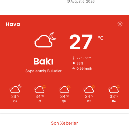
Avqust 6, 2026
Hava
27
℃
Bakı
27º - 25º
88%
0.99 km/h
Səpələnmiş Buludlar
26
34
34
34
33
℃
℃
℃
℃
℃
Ca
C
Şb
Bz
Be
Son Xəbərlər