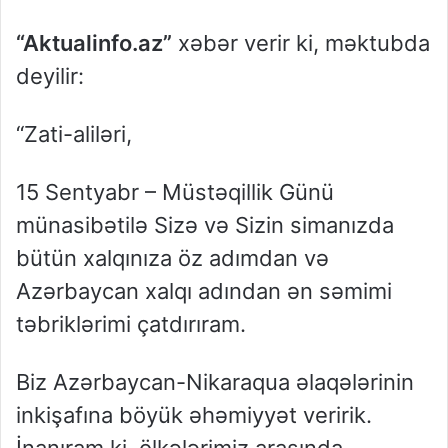
“Aktualinfo.az”
xəbər verir ki, məktubda
deyilir:
“Zati-aliləri,
15 Sentyabr – Müstəqillik Günü
münasibətilə Sizə və Sizin simanızda
bütün xalqınıza öz adımdan və
Azərbaycan xalqı adından ən səmimi
təbriklərimi çatdırıram.
Biz Azərbaycan-Nikaraqua əlaqələrinin
inkişafına böyük əhəmiyyət veririk.
İnanıram ki, ölkələrimiz arasında