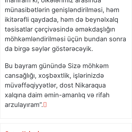
münasibətlərin genişləndirilməsi, həm
ikitərəfli qaydada, həm də beynəlxalq
təsisatlar çərçivəsində əməkdaşlığın
möhkəmləndirilməsi üçün bundan sonra
da birgə səylər göstərəcəyik.
Bu bayram günündə Sizə möhkəm
cansağlığı, xoşbəxtlik, işlərinizdə
müvəffəqiyyətlər, dost Nikaraqua
xalqına daim əmin-amanlıq və rifah
arzulayıram”.