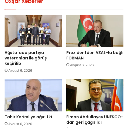
Oxşar Xəbərlər
Ağstafada partiya
Prezidentdən AZAL-la bağlı
veteranları ilə görüş
FƏRMAN
keçirilib
Avqust 6, 2026
Avqust 6, 2026
Tahir Kərimliyə ağır itki
Elman Abdullayev UNESCO-
dan geri çağırıldı
Avqust 6, 2026