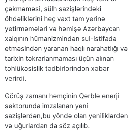
çəkməməsi, sülh sazişlərindəki
öhdəliklərini heç vaxt tam yerinə
yetirməmələri və həmişə Azərbaycan
xalqının hümanizmindən sui-istifadə
etməsindən yaranan haqlı narahatlığı və
tarixin təkrarlanmaması üçün alınan
təhlükəsislik tədbirlərindən xəbər
verirdi.
Görüş zamanı həmçinin Qərblə enerji
sektorunda imzalanan yeni
sazişlərdən,bu yöndə olan yeniliklərdən
və uğurlardan da söz açılıb.