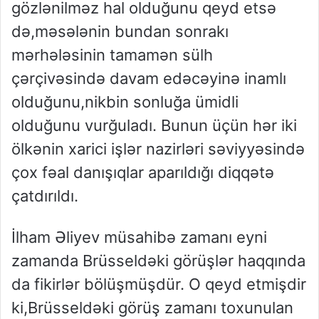
gözlənilməz hal olduğunu qeyd etsə
də,məsələnin bundan sonrakı
mərhələsinin tamamən sülh
çərçivəsində davam edəcəyinə inamlı
olduğunu,nikbin sonluğa ümidli
olduğunu vurğuladı. Bunun üçün hər iki
ölkənin xarici işlər nazirləri səviyyəsində
çox fəal danışıqlar aparıldığı diqqətə
çatdırıldı.
İlham Əliyev müsahibə zamanı eyni
zamanda Brüsseldəki görüşlər haqqında
da fikirlər bölüşmüşdür. O qeyd etmişdir
ki,Brüsseldəki görüş zamanı toxunulan