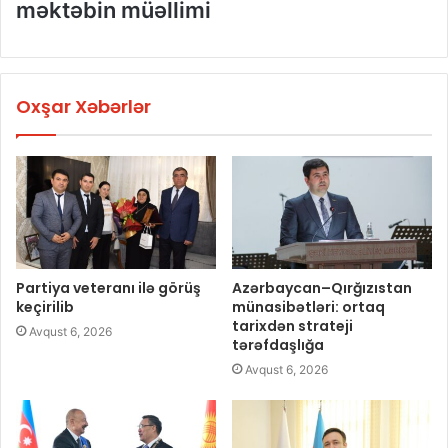
məktəbin müəllimi
Oxşar Xəbərlər
Partiya veteranı ilə görüş
Azərbaycan–Qırğızıstan
keçirilib
münasibətləri: ortaq
tarixdən strateji
Avqust 6, 2026
tərəfdaşlığa
Avqust 6, 2026