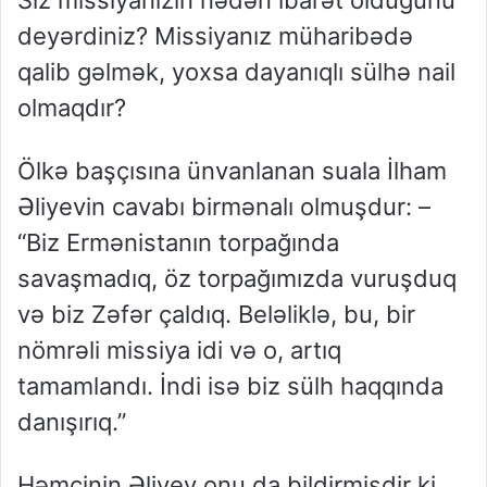
Siz missiyanızın nədən ibarət olduğunu
deyərdiniz? Missiyanız müharibədə
qalib gəlmək, yoxsa dayanıqlı sülhə nail
olmaqdır?
Ölkə başçısına ünvanlanan suala İlham
Əliyevin cavabı birmənalı olmuşdur: –
“Biz Ermənistanın torpağında
savaşmadıq, öz torpağımızda vuruşduq
və biz Zəfər çaldıq. Beləliklə, bu, bir
nömrəli missiya idi və o, artıq
tamamlandı. İndi isə biz sülh haqqında
danışırıq.”
Həmçinin Əliyev onu da bildirmişdir ki,