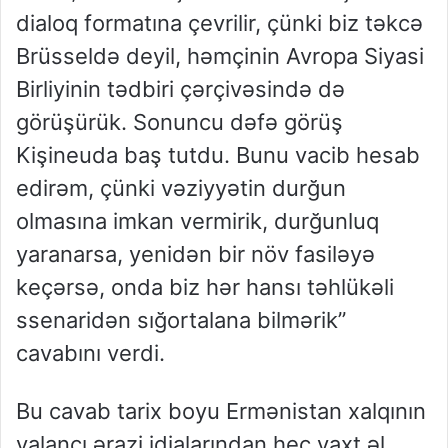
dialoq formatına çevrilir, çünki biz təkcə
Brüsseldə deyil, həmçinin Avropa Siyasi
Birliyinin tədbiri çərçivəsində də
görüşürük. Sonuncu dəfə görüş
Kişineuda baş tutdu. Bunu vacib hesab
edirəm, çünki vəziyyətin durğun
olmasına imkan vermirik, durğunluq
yaranarsa, yenidən bir növ fasiləyə
keçərsə, onda biz hər hansı təhlükəli
ssenaridən sığortalana bilmərik”
cavabını verdi.
Bu cavab tarix boyu Ermənistan xalqının
yalançı ərazi idialarından heç vaxt əl