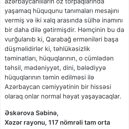
azərbaycanlıların öz torpaqlarında
yaşamaq hüququnu tanımaları mesajını
vermiş və iki xalq arasında sülhə inamını
bir daha dilə gətirmişdir. Həmçinin bu da
vurğulanıb ki, Qarabağ erməniləri başa
düşməlidirlər ki, təhlükəsizlik
təminatları, hüquqlarının, o cümlədən
təhsil, mədəniyyət, dini, bələdiyyə
hüquqlarının təmin edilməsi ilə
Azərbaycan cəmiyyətinin bir hissəsi
olaraq onlar normal həyat yaşayacaqlar.
Əskərova Səbinə,
Xəzər rayonu, 117 nömrəli tam orta