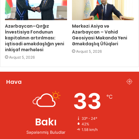
Azərbaycan–Qırğız
Mərkəzi Asiya və
İnvestisiya Fondunun
Azərbaycan – Vahid
kapitalının artırılması:
Geosiyasi Məkanda Yeni
iqtisadi əməkdaşlığın yeni
Əməkdaşlıq Üfüqləri
inkişaf mərhələsi
Avqust 5, 2026
Avqust 5, 2026
Hava
33
℃
Bakı
33º - 24º
42%
1.58 km/h
Səpələnmiş Buludlar