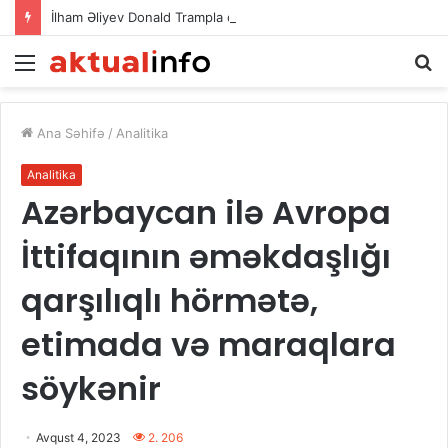
İlham Əliyev Donald Trampla danışdı
Menu
Ax
Ana Səhifə
/
Analitika
Analitika
Azərbaycan ilə Avropa
İttifaqının əməkdaşlığı
qarşılıqlı hörmətə,
etimada və maraqlara
söykənir
Avqust 4, 2023
2. 206