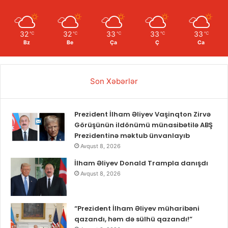
32
32
33
33
33
℃
℃
℃
℃
℃
Bz
Be
Ça
Ç
Ca
Son Xəbərlər
Prezident İlham Əliyev Vaşinqton Zirvə
Görüşünün ildönümü münasibətilə ABŞ
Prezidentinə məktub ünvanlayıb
Avqust 8, 2026
İlham Əliyev Donald Trampla danışdı
Avqust 8, 2026
“Prezident İlham Əliyev müharibəni
qazandı, həm də sülhü qazandı!”