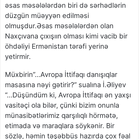
əsas məsələlərdən biri də sərhədlərin
düzgün müəyyən edilməsi
olmuşdur.Əsas məsələlərdən olan
Naxçıvana çıxışıın olması kimi vacib bir
öhdəliyi Ermənistan tərəfi yerinə
yetirmir.
Müxbirin”…Avropa İttifaqı danışıqlar
masasına nəyi gətirir?” sualına İ.Əliyev
“…Düşündüm ki, Avropa İttifaqı ən yaxşı
vasitəçi ola bilər, çünki bizim onunla
münasibətlərimiz qarşılıqlı hörmətə,
etimada və maraqlara söykənir. Bir
sözlə, həmin təşəbbüs hazırda çox fəal