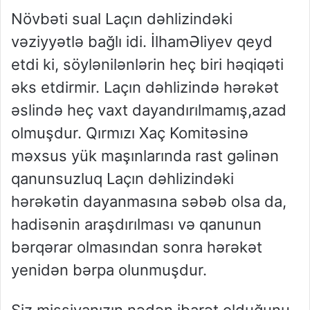
Növbəti sual Laçın dəhlizindəki
vəziyyətlə bağlı idi. İlhamƏliyev qeyd
etdi ki, söylənilənlərin heç biri həqiqəti
əks etdirmir. Laçın dəhlizində hərəkət
əslində heç vaxt dayandırılmamış,azad
olmuşdur. Qırmızı Xaç Komitəsinə
məxsus yük maşınlarında rast gəlinən
qanunsuzluq Laçın dəhlizindəki
hərəkətin dayanmasına səbəb olsa da,
hadisənin araşdırılması və qanunun
bərqərar olmasından sonra hərəkət
yenidən bərpa olunmuşdur.