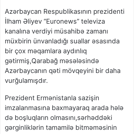
Azərbaycan Respublikasının prezidenti
İlham Əliyev “Euronews” televiza
kanalına verdiyi müsahibə zamanı
müxbirin ünvanladığı suallar əsasında
bir çox məqamlara aydınlıq
gətirmiş,Qarabağ məsələsində
Azərbaycanın qəti mövqeyini bir daha
vurğulamışdır.
Prezident Ermənistanla sazişin
imzalanmasına baxmayaraq arada hələ
də boşluqların olmasını,sərhəddəki
gərginliklərin tamamilə bitməməsinin