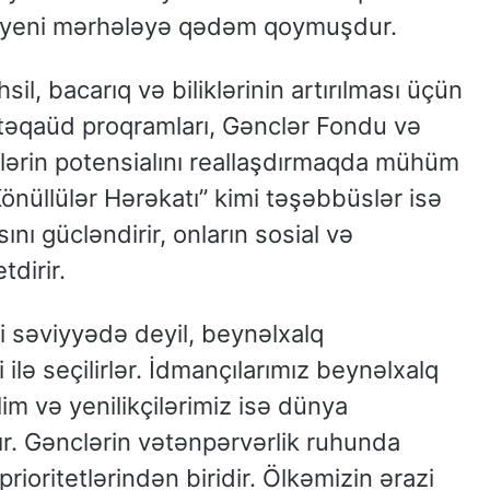
ə yeni mərhələyə qədəm qoymuşdur.
il, bacarıq və biliklərinin artırılması üçün
f təqaüd proqramları, Gənclər Fondu və
lərin potensialını reallaşdırmaqda mühüm
önüllülər Hərəkatı” kimi təşəbbüslər isə
nı gücləndirir, onların sosial və
tdirir.
i səviyyədə deyil, beynəlxalq
 ilə seçilirlər. İdmançılarımız beynəlxalq
lim və yenilikçilərimiz isə dünya
r. Gənclərin vətənpərvərlik ruhunda
prioritetlərindən biridir. Ölkəmizin ərazi