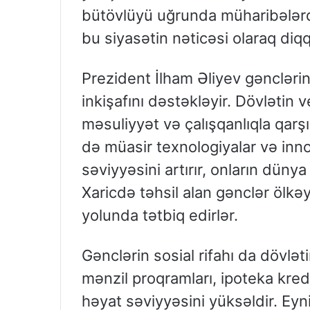
bütövlüyü uğrunda müharibələrd
bu siyasətin nəticəsi olaraq diqq
Prezident İlham Əliyev gənclərin
inkişafını dəstəkləyir. Dövlətin 
məsuliyyət və çalışqanlıqla qarşı
də müasir texnologiyalar və innov
səviyyəsini artırır, onların dünya
Xaricdə təhsil alan gənclər ölkəyə
yolunda tətbiq edirlər.
Gənclərin sosial rifahı da dövlə
mənzil proqramları, ipoteka kredi
həyat səviyyəsini yüksəldir. E