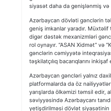
siyasət daha da genişlənmiş v
Azərbaycan dövləti gənclərin təhs
geniş imkanlar yaradır. Müxtəli
digər dəstək mexanizmləri gənc
rol oynayır. “ASAN Xidmət” və “K
gənclərin cəmiyyətə inteqrasiyası
təşkilatçılıq bacarıqlarını inkişaf e
Azərbaycan gəncləri yalnız daxil
platformalarda da öz nailiyyətləri
yarışlarda ölkəmizi təmsil edir, a
səviyyəsində Azərbaycanı tanıdı
yetişdirilməsi dövlət siyasətinin 