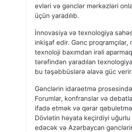
evləri və gənclər mərkəzləri onla
üçün yaradılıb.
İnnovasiya və texnologiya sahə
inkişaf edir. Gənc proqramçılar,
texnoloji baxımdan irəli aparmaq
tərəfindən yaradılan texnologiy
bu təşəbbüslərə əlavə güc verir
Gənclərin idarəetmə prosesində 
Forumlar, konfranslar və debatlar
ifadə etmək və qərar qəbuletmə 
Dövlətin həyata keçirdiyi uğurl
edəcək və Azərbaycan gənclərini