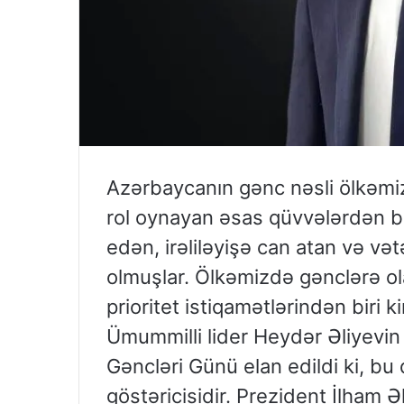
Azərbaycanın gənc nəsli ölkəmizi
rol oynayan əsas qüvvələrdən bir
edən, irəliləyişə can atan və və
olmuşlar. Ölkəmizdə gənclərə ol
prioritet istiqamətlərindən biri 
Ümummilli lider Heydər Əliyevin
Gəncləri Günü elan edildi ki, bu
göstəricisidir. Prezident İlham Ə