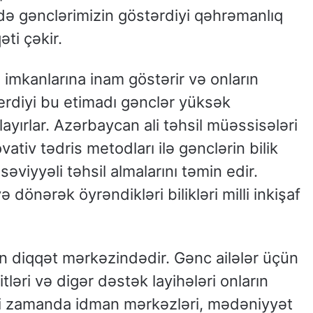
ə gənclərimizin göstərdiyi qəhrəmanlıq
əti çəkir.
 imkanlarına inam göstərir və onların
verdiyi bu etimadı gənclər yüksək
layırlar. Azərbaycan ali təhsil müəssisələri
ativ tədris metodları ilə gənclərin bilik
 səviyyəli təhsil almalarını təmin edir.
 dönərək öyrəndikləri bilikləri milli inkişaf
tin diqqət mərkəzindədir. Gənc ailələr üçün
tləri və digər dəstək layihələri onların
yni zamanda idman mərkəzləri, mədəniyyət