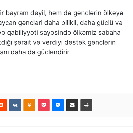
bir bayram deyil, həm də gənclərin ölkəyə
aycan gəncləri daha bilikli, daha güclü və
 və qabiliyyəti sayəsində ölkəmiz sabaha
dığı şərait və verdiyi dəstək gənclərin
canı daha da gücləndirir.
Reddit
VKontakte
Odnoklassniki
Pocket
Messenger
Email ilə paylaş
Print