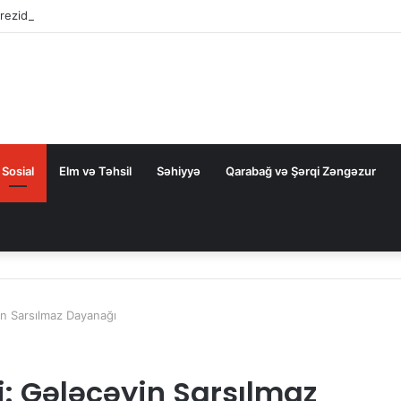
rezidentini təbrik etdi
Sosial
Elm və Təhsil
Səhiyyə
Qarabağ və Şərqi Zəngəzur
in Sarsılmaz Dayanağı
: Gələcəyin Sarsılmaz