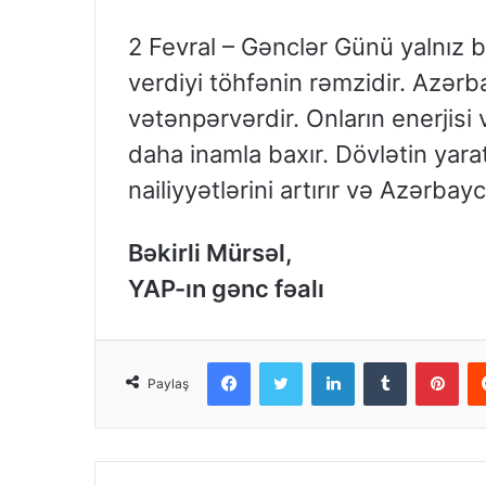
2 Fevral – Gənclər Günü yalnız 
verdiyi töhfənin rəmzidir. Azərb
vətənpərvərdir. Onların enerjisi
daha inamla baxır. Dövlətin yarat
nailiyyətlərini artırır və Azərbay
Bəkirli Mürsəl,
YAP-ın gənc fəalı
Facebook
Twitter
LinkedIn
Tumblr
Pinterest
Paylaş