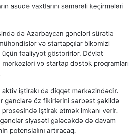
rın asudə vaxtlarını səmərəli keçirmələri
sində də Azərbaycan gəncləri sürətlə
 mühəndislər və startapçılar ölkəmizi
 üçün fəaliyyət göstərirlər. Dövlət
a mərkəzləri və startap dəstək proqramları
.
aktiv iştirakı da diqqət mərkəzindədir.
 gənclərə öz fikirlərini sərbəst şəkildə
prosesində iştirak etmək imkanı verir.
u gənclər siyasəti gələcəkdə də davam
n potensialını artıracaq.