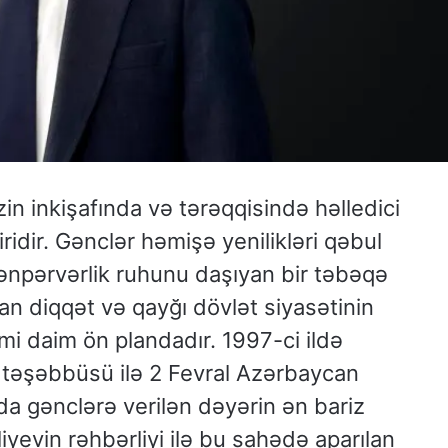
n inkişafında və tərəqqisində həlledici
idir. Gənclər həmişə yenilikləri qəbul
tənpərvərlik ruhunu daşıyan bir təbəqə
an diqqət və qayğı dövlət siyasətinin
kimi daim ön plandadır. 1997-ci ildə
 təşəbbüsü ilə 2 Fevral Azərbaycan
 da gənclərə verilən dəyərin ən bariz
liyevin rəhbərliyi ilə bu sahədə aparılan