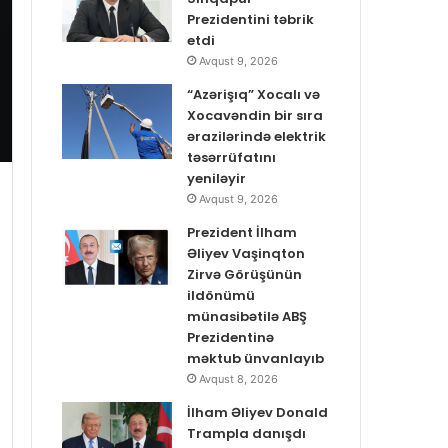
Prezidentini təbrik
etdi
Avqust 9, 2026
“Azərişıq” Xocalı və
Xocavəndin bir sıra
ərazilərində elektrik
təsərrüfatını
yeniləyir
Avqust 9, 2026
Prezident İlham
Əliyev Vaşinqton
Zirvə Görüşünün
ildönümü
münasibətilə ABŞ
Prezidentinə
məktub ünvanlayıb
Avqust 8, 2026
İlham Əliyev Donald
Trampla danışdı