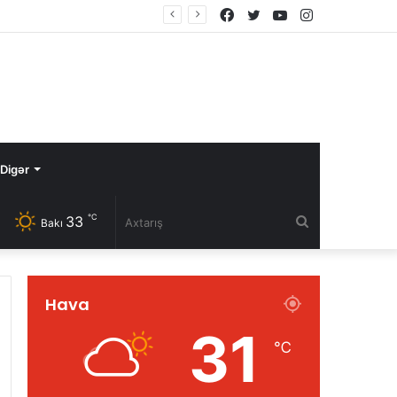
Facebook
Twitter
YouTube
Instagram
Digər
℃
33
Axtarış
Bakı
Hava
31
℃