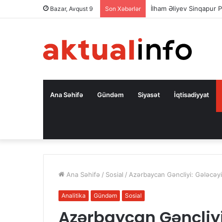
İlham Əliyev Sinqapur P
Bazar, Avqust 9
Son Xəbərlər
Ana Səhifə
Gündəm
Siyasət
İqtisadiyyat
Ana Səhifə
/
Sosial
/
Azərbaycan Gəncliyi: Gələcəy
Analitika
Gündəm
Sosial
Azərbaycan Gəncliyi