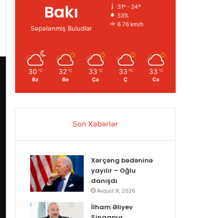
Bakı
31º - 24º
53%
6.76 km/h
Səpələnmiş Buludlar
30
32
33
33
33
℃
℃
℃
℃
℃
Bz
Be
Ça
Ç
Ca
Son Xəbərlər
Xərçəng bədəninə
yayılır – Oğlu
danışdı
Avqust 9, 2026
İlham Əliyev
Sinqapur