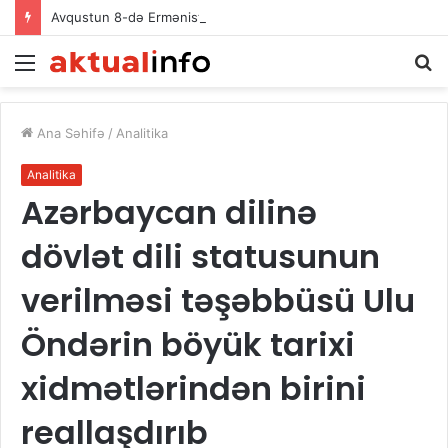
Avqustun 8-də Ermənistan Respublikasının Baş naziri Nikol Paşinyan Azərbaycan Respublikasının Prezidenti İlham Əliyevə zəng edib
Menu
Ax
Ana Səhifə
/
Analitika
Analitika
Azərbaycan dilinə
dövlət dili statusunun
verilməsi təşəbbüsü Ulu
Öndərin böyük tarixi
xidmətlərindən birini
reallaşdırıb