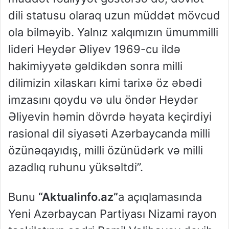
dili statusu olaraq uzun müddət mövcud
ola bilməyib. Yalnız xalqımızın ümummilli
lideri Heydər Əliyev 1969-cu ildə
hakimiyyətə gəldikdən sonra milli
dilimizin xilaskarı kimi tarixə öz əbədi
imzasını qoydu və ulu öndər Heydər
Əliyevin həmin dövrdə həyata keçirdiyi
rasional dil siyasəti Azərbaycanda milli
özünəqayıdış, milli özünüdərk və milli
azadlıq ruhunu yüksəltdi”.
Bunu
“Aktualinfo.az”
a açıqlamasında
Yeni Azərbaycan Partiyası Nizami rayon