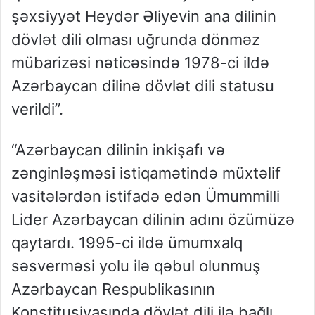
şəxsiyyət Heydər Əliyevin ana dilinin
dövlət dili olması uğrunda dönməz
mübarizəsi nəticəsində 1978-ci ildə
Azərbaycan dilinə dövlət dili statusu
verildi”.
“Azərbaycan dilinin inkişafı və
zənginləşməsi istiqamətində müxtəlif
vasitələrdən istifadə edən Ümummilli
Lider Azərbaycan dilinin adını özümüzə
qaytardı. 1995-ci ildə ümumxalq
səsverməsi yolu ilə qəbul olunmuş
Azərbaycan Respublikasının
Konstitusiyasında dövlət dili ilə bağlı