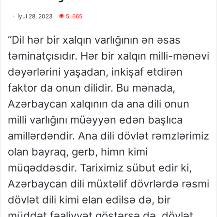
İyul 28, 2023
5. 665
“Dil hər bir xalqın varlığının ən əsas
təminatçısıdır. Hər bir xalqın milli-mənəvi
dəyərlərini yaşadan, inkişaf etdirən
faktor da onun dilidir. Bu mənada,
Azərbaycan xalqının da ana dili onun
milli varlığını müəyyən edən başlıca
amillərdəndir. Ana dili dövlət rəmzlərimiz
olan bayraq, gerb, himn kimi
müqəddəsdir. Tariximiz sübut edir ki,
Azərbaycan dili müxtəlif dövrlərdə rəsmi
dövlət dili kimi elan edilsə də, bir
müddət fəaliyyət göstərsə də, dövlət