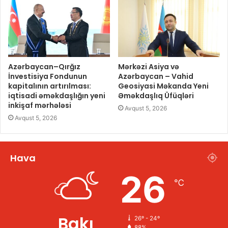
Azərbaycan–Qırğız
Mərkəzi Asiya və
İnvestisiya Fondunun
Azərbaycan – Vahid
kapitalının artırılması:
Geosiyasi Məkanda Yeni
iqtisadi əməkdaşlığın yeni
Əməkdaşlıq Üfüqləri
inkişaf mərhələsi
Avqust 5, 2026
Avqust 5, 2026
Hava
26
℃
Bakı
26º - 24º
88%