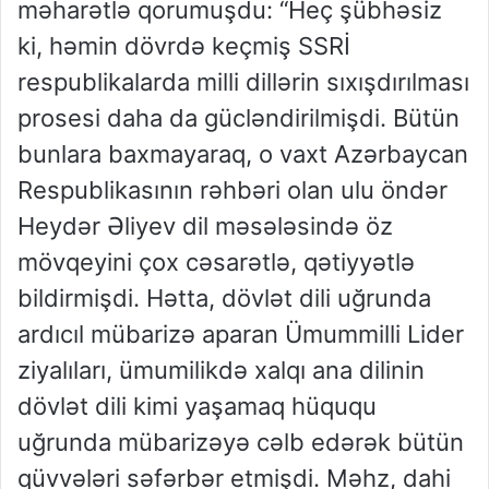
məharətlə qorumuşdu: “Heç şübhəsiz
ki, həmin dövrdə keçmiş SSRİ
respublikalarda milli dillərin sıxışdırılması
prosesi daha da gücləndirilmişdi. Bütün
bunlara baxmayaraq, o vaxt Azərbaycan
Respublikasının rəhbəri olan ulu öndər
Heydər Əliyev dil məsələsində öz
mövqeyini çox cəsarətlə, qətiyyətlə
bildirmişdi. Hətta, dövlət dili uğrunda
ardıcıl mübarizə aparan Ümummilli Lider
ziyalıları, ümumilikdə xalqı ana dilinin
dövlət dili kimi yaşamaq hüququ
uğrunda mübarizəyə cəlb edərək bütün
qüvvələri səfərbər etmişdi. Məhz, dahi