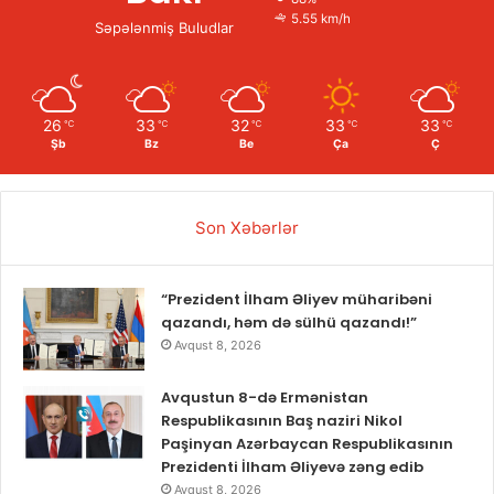
5.55 km/h
Səpələnmiş Buludlar
26
33
32
33
33
℃
℃
℃
℃
℃
Şb
Bz
Be
Ça
Ç
Son Xəbərlər
“Prezident İlham Əliyev müharibəni
qazandı, həm də sülhü qazandı!”
Avqust 8, 2026
Avqustun 8-də Ermənistan
Respublikasının Baş naziri Nikol
Paşinyan Azərbaycan Respublikasının
Prezidenti İlham Əliyevə zəng edib
Avqust 8, 2026