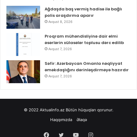
Ağdaşda baş vermiş hadisə ilə bağlı
polis araşdırma aparır
Avqust 8, 2026
Proqram mühəndisliyinə dair elmi
əsərlərin xülasələr toplusu dərc edilib
Avqust 7, 2026
Səfir: Azərbaycan Omanla nəqliyyat
əməkdaşlığını dərinləşdirməyə hazırdır
Avqust 7, 2026
© 2022
Aktualinfo.az
Bütün hüquqları qorunur.
Haqqımızda
Əlaqə
Facebook
Twitter
YouTube
Instagram