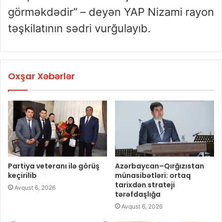
görməkdədir” – deyən YAP Nizami rayon
təşkilatının sədri vurğulayıb.
Oxşar Xəbərlər
Partiya veteranı ilə görüş
Azərbaycan–Qırğızıstan
keçirilib
münasibətləri: ortaq
tarixdən strateji
Avqust 6, 2026
tərəfdaşlığa
Avqust 6, 2026