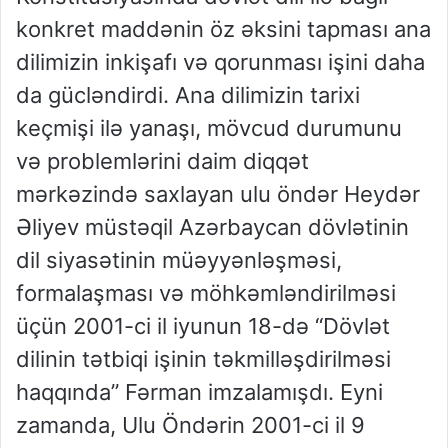
konkret maddənin öz əksini tapması ana
dilimizin inkişafı və qorunması işini daha
da gücləndirdi. Ana dilimizin tarixi
keçmişi ilə yanaşı, mövcud durumunu
və problemlərini daim diqqət
mərkəzində saxlayan ulu öndər Heydər
Əliyev müstəqil Azərbaycan dövlətinin
dil siyasətinin müəyyənləşməsi,
formalaşması və möhkəmləndirilməsi
üçün 2001-ci il iyunun 18-də “Dövlət
dilinin tətbiqi işinin təkmilləşdirilməsi
haqqında” Fərman imzalamışdı. Eyni
zamanda, Ulu Öndərin 2001-ci il 9