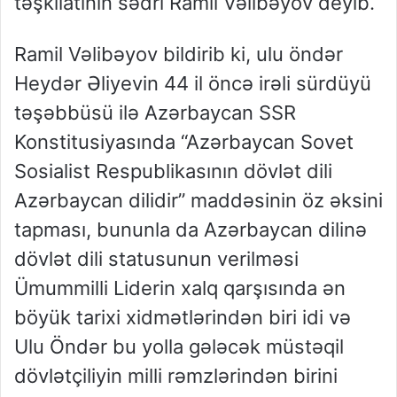
təşkilatının sədri Ramil Vəlibəyov deyib.
Ramil Vəlibəyov bildirib ki, ulu öndər
Heydər Əliyevin 44 il öncə irəli sürdüyü
təşəbbüsü ilə Azərbaycan SSR
Konstitusiyasında “Azərbaycan Sovet
Sosialist Respublikasının dövlət dili
Azərbaycan dilidir” maddəsinin öz əksini
tapması, bununla da Azərbaycan dilinə
dövlət dili statusunun verilməsi
Ümummilli Liderin xalq qarşısında ən
böyük tarixi xidmətlərindən biri idi və
Ulu Öndər bu yolla gələcək müstəqil
dövlətçiliyin milli rəmzlərindən birini