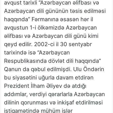
avqust tarixli “Azərbaycan əlifbası və
Azərbaycan dili gününün təsis edilməsi
haqqında” Fərmanına əsasən hər il
avqustun 1-i ölkəmizdə Azərbaycan
əlifbası və Azərbaycan dili günü kimi
qeyd edilir. 2002-ci il 30 sentyabr
tarixində isə “Azərbaycan
Respublikasında dövlət dili haqqında”
Qanun da qəbul edilmişdi. Ulu Öndərin
bu siyasətini uğurla davam etdirən
Prezident İlham Əliyev də atdığı
addımlar, verdiyi qərarlarla Azərbaycan
dilinin qorunması və inkişaf etdirilməsi
istiqamətində mühüm işlər