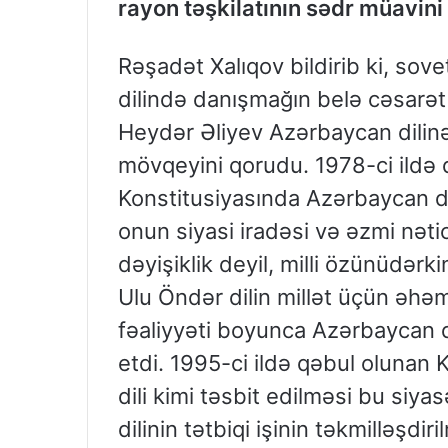
rayon təşkilatının sədr müavini
Rəşadət Xalıqov bildirib ki, sovet 
dilində danışmağın belə cəsarət
Heydər Əliyev Azərbaycan dilinə 
mövqeyini qorudu. 1978-ci ildə
Konstitusiyasında Azərbaycan dil
onun siyasi iradəsi və əzmi nə
dəyişiklik deyil, milli özünüdərk
Ulu Öndər dilin millət üçün əhə
fəaliyyəti boyunca Azərbaycan d
etdi. 1995-ci ildə qəbul olunan 
dili kimi təsbit edilməsi bu siya
dilinin tətbiqi işinin təkmilləş