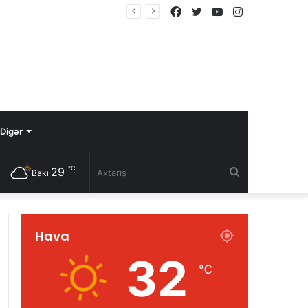
Facebook
Twitter
YouTube
Instagram
Digər
℃
29
Axtarış
Bakı
Hava
32
℃