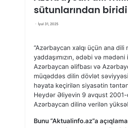
sütunlarından biridi
İyul 31, 2025
“Azərbaycan xalqı üçün ana dili m
yaddaşımızın, ədəbi və mədəni irs
Azərbaycan əlifbası və Azərbay
müqəddəs dilin dövlət səviyyəsi
həyata keçirilən siyasətin təntə
Heydər Əliyevin 9 avqust 2001-ci
Azərbaycan dilinə verilən yüksək
Bunu “Aktualinfo.az”a açıqlam