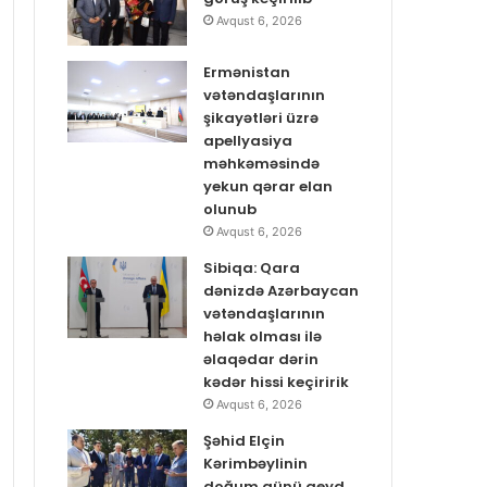
Avqust 6, 2026
Ermənistan
vətəndaşlarının
şikayətləri üzrə
apellyasiya
məhkəməsində
yekun qərar elan
olunub
Avqust 6, 2026
Sibiqa: Qara
dənizdə Azərbaycan
vətəndaşlarının
həlak olması ilə
əlaqədar dərin
kədər hissi keçiririk
Avqust 6, 2026
Şəhid Elçin
Kərimbəylinin
doğum günü qeyd