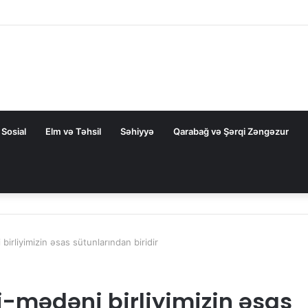
ilə görüş keçirilib
Sosial
Elm və Təhsil
Səhiyyə
Qarabağ və Şərqi Zəngəzur
birliyimizin əsas sütunlarından biridir
i-mədəni birliyimizin əsas