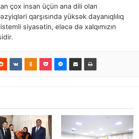
dan çox insan üçün ana dili olan
əzyiqləri qarşısında yüksək dayanıqlılıq
sistemli siyasətin, eləcə də xalqımızın
idir.
Reddit
VKontakte
Odnoklassniki
Pocket
Messenger
Email ilə paylaş
Print