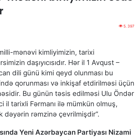
r
5. 397
illi-mənəvi kimliyimizin, tarixi
imizin daşıyıcısıdır. Hər il 1 Avqust –
can dili günü kimi qeyd olunması bu
ndə qorunması və inkişaf etdirilməsi üçün
nəsidir. Bu günün təsis edilməsi Ulu Öndər
 il tarixli Fərmanı ilə mümkün olmuş,
 dəyərin rəmzinə çevrilmişdir”.
asında Yeni Azərbaycan Partiyası Nizami