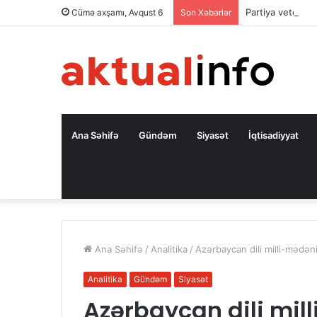
Partiya veteranı 
Cümə axşamı, Avqust 6
Son Xəbərlər
Ana Səhifə
Gündəm
Siyasət
İqtisadiyyat
Ana Səhifə
/
Analitika
/
Azərbaycan dili milli-mədəni 
Analitika
Gündəm
Siyasət
Azərbaycan dili mill