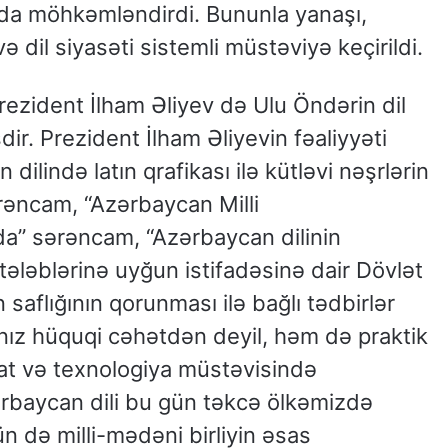
a da möhkəmləndirdi. Bununla yanaşı,
ə dil siyasəti sistemli müstəviyə keçirildi.
rezident İlham Əliyev də Ulu Öndərin dil
ir. Prezident İlham Əliyevin fəaliyyəti
ilində latın qrafikası ilə kütləvi nəşrlərin
rəncam, “Azərbaycan Milli
da” sərəncam, “Azərbaycan dilinin
tələblərinə uyğun istifadəsinə dair Dövlət
 saflığının qorunması ilə bağlı tədbirlər
lnız hüquqi cəhətdən deyil, həm də praktik
at və texnologiya müstəvisində
ərbaycan dili bu gün təkcə ölkəmizdə
ün də milli-mədəni birliyin əsas