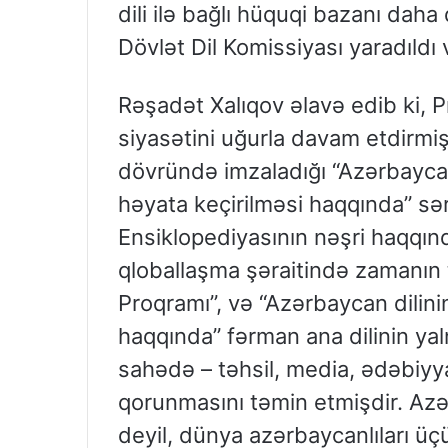
dili ilə bağlı hüquqi bazanı dah
Dövlət Dil Komissiyası yaradıldı v
Rəşadət Xalıqov əlavə edib ki, P
siyasətini uğurla davam etdirmişd
dövründə imzaladığı “Azərbaycan d
həyata keçirilməsi haqqında” sə
Ensiklopediyasının nəşri haqqın
qloballaşma şəraitində zamanın 
Proqramı”, və “Azərbaycan dilinin
haqqında” fərman ana dilinin ya
sahədə – təhsil, media, ədəbiyy
qorunmasını təmin etmişdir. Az
deyil, dünya azərbaycanlıları üç