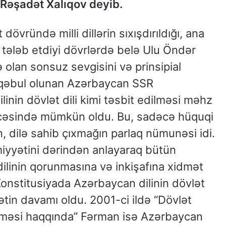
 Rəşadət Xalıqov deyib.
dövründə milli dillərin sıxışdırıldığı, ana
 tələb etdiyi dövrlərdə belə Ulu Öndər
olan sonsuz sevgisini və prinsipial
 qəbul olunan Azərbaycan SSR
inin dövlət dili kimi təsbit edilməsi məhz
ticəsində mümkün oldu. Bu, sadəcə hüquqi
in, dilə sahib çıxmağın parlaq nümunəsi idi.
miyyətini dərindən anlayaraq bütün
ilinin qorunmasına və inkişafına xidmət
Konstitusiyada Azərbaycan dilinin dövlət
sətin davamı oldu. 2001-ci ildə “Dövlət
dirilməsi haqqında” Fərman isə Azərbaycan