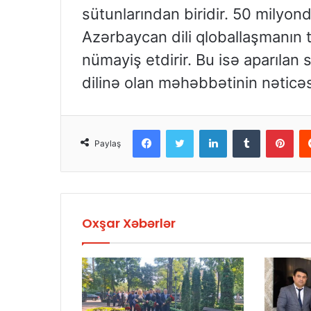
sütunlarından biridir. 50 milyon
Azərbaycan dili qloballaşmanın t
nümayiş etdirir. Bu isə aparılan 
dilinə olan məhəbbətinin nəticəs
Facebook
Twitter
LinkedIn
Tumblr
Pinterest
Paylaş
Oxşar Xəbərlər