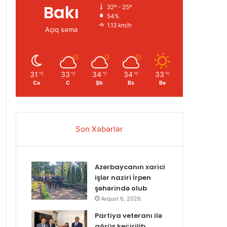
Bakı
32º - 25º
54%
1.13 km/h
Açıq səma
31
33
34
34
33
℃
℃
℃
℃
℃
Ca
C
Şb
Bz
Be
Son Xəbərlər
Azərbaycanın xarici
işlər naziri İrpen
şəhərində olub
Avqust 6, 2026
Partiya veteranı ilə
görüş keçirilib