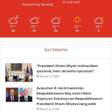
6.55 km/h
Səpələnmiş Buludlar
27
33
32
33
33
℃
℃
℃
℃
℃
Şb
Bz
Be
Ça
Ç
Son Xəbərlər
“Prezident İlham Əliyev müharibəni
qazandı, həm də sülhü qazandı!”
Avqust 8, 2026
Avqustun 8-də Ermənistan
Respublikasının Baş naziri Nikol
Paşinyan Azərbaycan Respublikasının
Prezidenti İlham Əliyevə zəng edib
Avqust 8, 2026