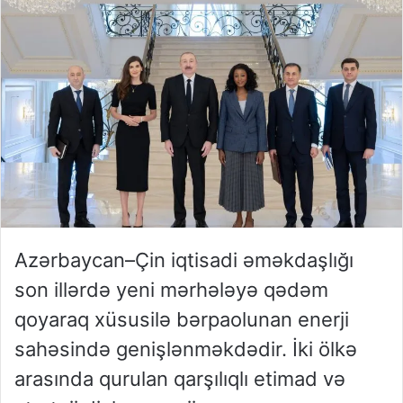
Azərbaycan–Çin iqtisadi əməkdaşlığı
son illərdə yeni mərhələyə qədəm
qoyaraq xüsusilə bərpaolunan enerji
sahəsində genişlənməkdədir. İki ölkə
arasında qurulan qarşılıqlı etimad və