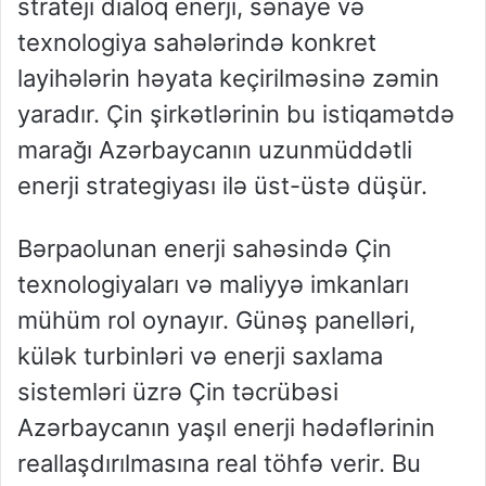
strateji dialoq enerji, sənaye və
texnologiya sahələrində konkret
layihələrin həyata keçirilməsinə zəmin
yaradır. Çin şirkətlərinin bu istiqamətdə
marağı Azərbaycanın uzunmüddətli
enerji strategiyası ilə üst-üstə düşür.
Bərpaolunan enerji sahəsində Çin
texnologiyaları və maliyyə imkanları
mühüm rol oynayır. Günəş panelləri,
külək turbinləri və enerji saxlama
sistemləri üzrə Çin təcrübəsi
Azərbaycanın yaşıl enerji hədəflərinin
reallaşdırılmasına real töhfə verir. Bu