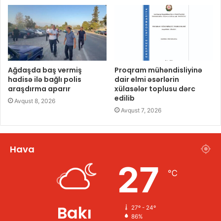
Ağdaşda baş vermiş
Proqram mühəndisliyinə
hadisə ilə bağlı polis
dair elmi əsərlərin
araşdırma aparır
xülasələr toplusu dərc
edilib
Avqust 8, 2026
Avqust 7, 2026
Hava
27
℃
Bakı
27º - 24º
86%