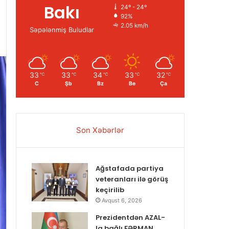
Bakı
24º - 24º
92%
2.05 km/h
Səpələnmiş Buludlar
33
33
34
33
32
℃
℃
℃
℃
℃
C
Şb
Bz
Be
Ça
Son Xəbərlər
Ağstafada partiya
veteranları ilə görüş
keçirilib
Avqust 6, 2026
Prezidentdən AZAL-
la bağlı FƏRMAN