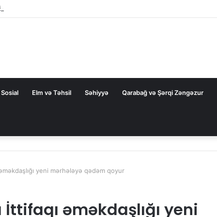
ZAL-la bağlı FƏRMAN
Sosial
Elm və Təhsil
Səhiyyə
Qarabağ və Şərqi Zəngəzur
 əməkdaşlığı yeni mərhələyə qədəm qoyur
ttifaqı əməkdaşlığı yeni