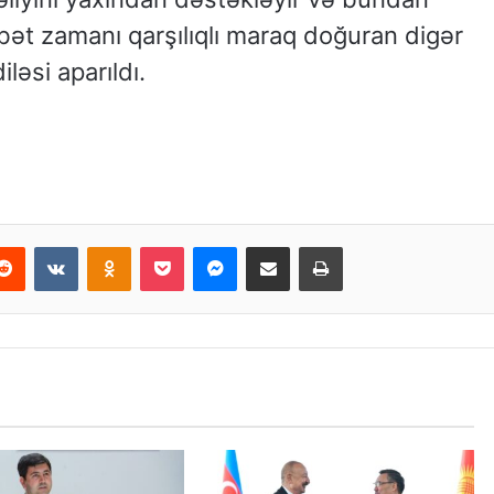
ət zamanı qarşılıqlı maraq doğuran digər
ləsi aparıldı.
Reddit
VKontakte
Odnoklassniki
Pocket
Messenger
Email ilə paylaş
Print