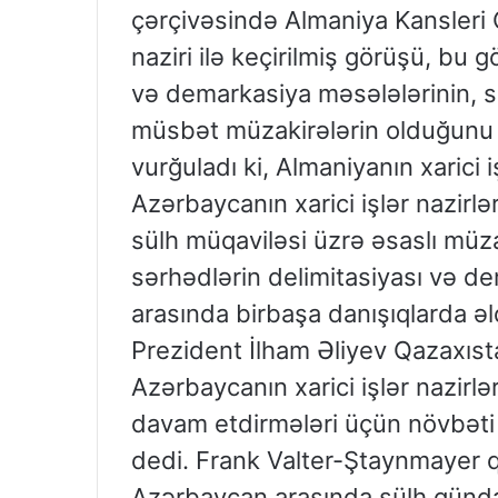
çərçivəsində Almaniya Kansleri 
naziri ilə keçirilmiş görüşü, bu
və demarkasiya məsələlərinin, sü
müsbət müzakirələrin olduğunu 
vurğuladı ki, Almaniyanın xarici 
Azərbaycanın xarici işlər nazirlə
sülh müqaviləsi üzrə əsaslı müza
sərhədlərin delimitasiyası və de
arasında birbaşa danışıqlarda əl
Prezident İlham Əliyev Qazaxıstan
Azərbaycanın xarici işlər nazirlə
davam etdirmələri üçün növbəti
dedi. Frank Valter-Ştaynmayer q
Azərbaycan arasında sülh gündə