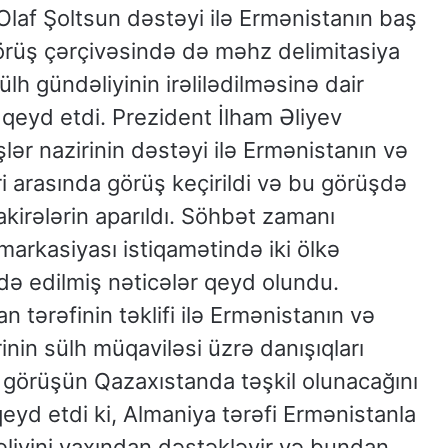
Olaf Şoltsun dəstəyi ilə Ermənistanın baş
 görüş çərçivəsində də məhz delimitasiya
lh gündəliyinin irəlilədilməsinə dair
qeyd etdi. Prezident İlham Əliyev
işlər nazirinin dəstəyi ilə Ermənistanın və
ri arasında görüş keçirildi və bu görüşdə
kirələrin aparıldı. Söhbət zamanı
markasiyası istiqamətində iki ölkə
də edilmiş nəticələr qeyd olundu.
 tərəfinin təklifi ilə Ermənistanın və
rinin sülh müqaviləsi üzrə danışıqları
 görüşün Qazaxıstanda təşkil olunacağını
eyd etdi ki, Almaniya tərəfi Ermənistanla
liyini yaxından dəstəkləyir və bundan