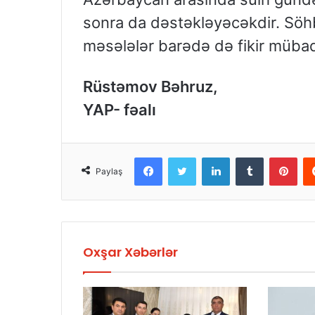
sonra da dəstəkləyəcəkdir. Söhb
məsələlər barədə də fikir mübadi
Rüstəmov Bəhruz,
YAP- fəalı
Facebook
Twitter
LinkedIn
Tumblr
Pinterest
Paylaş
Oxşar Xəbərlər