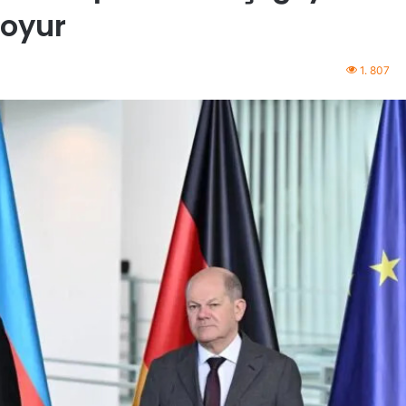
oyur
1. 807