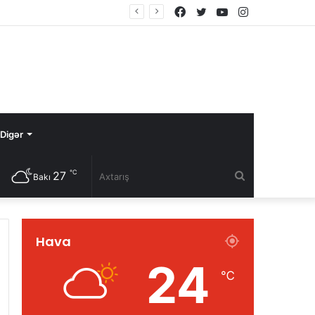
Facebook
Twitter
YouTube
Instagram
Digər
℃
27
Axtarış
Bakı
Hava
24
℃