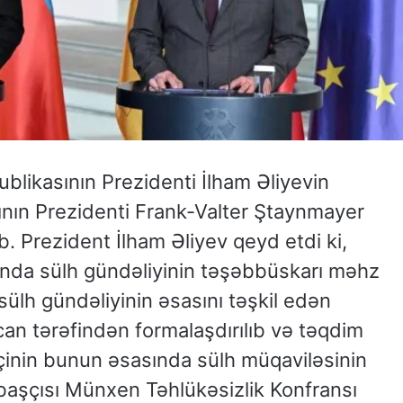
likasının Prezidenti İlham Əliyevin
ının Prezidenti Frank-Valter Ştaynmayer
ib. Prezident İlham Əliyev qeyd etdi ki,
ında sülh gündəliyinin təşəbbüskarı məhz
sülh gündəliyinin əsasını təşkil edən
an tərəfindən formalaşdırılıb və təqdim
çinin bunun əsasında sülh müqaviləsinin
 başçısı Münxen Təhlükəsizlik Konfransı