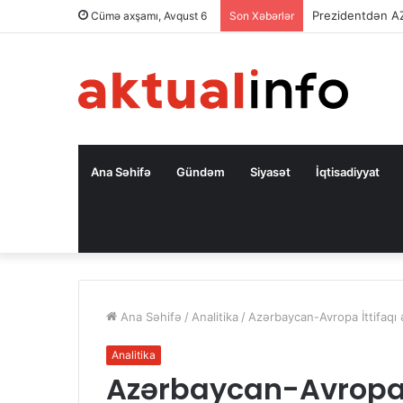
Prezidentdən A
Cümə axşamı, Avqust 6
Son Xəbərlər
Ana Səhifə
Gündəm
Siyasət
İqtisadiyyat
Ana Səhifə
/
Analitika
/
Azərbaycan-Avropa İttifaqı
Analitika
Azərbaycan-Avropa İ