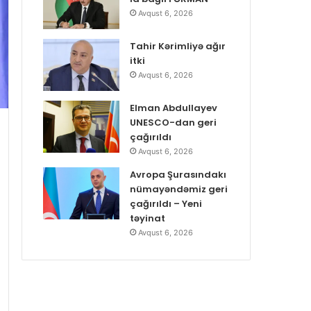
Avqust 6, 2026
Tahir Kərimliyə ağır
itki
Avqust 6, 2026
Elman Abdullayev
UNESCO-dan geri
çağırıldı
Avqust 6, 2026
Avropa Şurasındakı
nümayəndəmiz geri
çağırıldı – Yeni
təyinat
Avqust 6, 2026