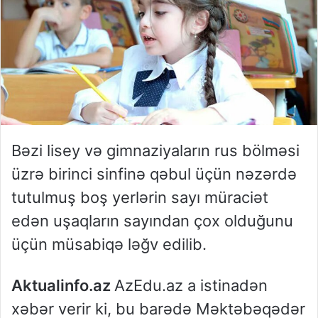
Bəzi lisey və gimnaziyaların rus bölməsi
üzrə birinci sinfinə qəbul üçün nəzərdə
tutulmuş boş yerlərin sayı müraciət
edən uşaqların sayından çox olduğunu
üçün müsabiqə ləğv edilib.
Aktualinfo.az
AzEdu.az a istinadən
xəbər verir ki, bu barədə Məktəbəqədər