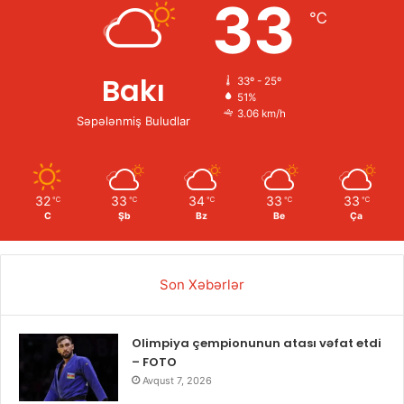
33
℃
Bakı
33º - 25º
51%
3.06 km/h
Səpələnmiş Buludlar
32
33
34
33
33
℃
℃
℃
℃
℃
C
Şb
Bz
Be
Ça
Son Xəbərlər
Olimpiya çempionunun atası vəfat etdi
– FOTO
Avqust 7, 2026