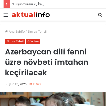
“Düşünmürəm ki, İran daha çox davam gətirə bilər”
Menu
A
Ana Səhifə
/
Elm və Təhsil
Elm və Təhsil
Gündəm
Azərbaycan dili fənni
üzrə növbəti imtahan
keçiriləcək
İyun 26, 2025
2. 079