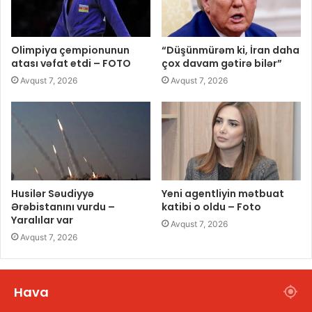
Olimpiya çempionunun
“Düşünmürəm ki, İran daha
atası vəfat etdi – FOTO
çox davam gətirə bilər”
Avqust 7, 2026
Avqust 7, 2026
Husilər Səudiyyə
Yeni agentliyin mətbuat
Ərəbistanını vurdu –
katibi o oldu – Foto
Yaralılar var
Avqust 7, 2026
Avqust 7, 2026
Hava