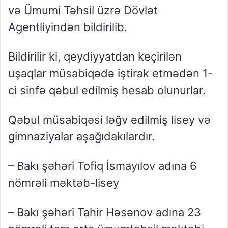
və Ümumi Təhsil üzrə Dövlət
Agentliyindən bildirilib.
Bildirilir ki, qeydiyyatdan keçirilən
uşaqlar müsabiqədə iştirak etmədən 1-
ci sinfə qəbul edilmiş hesab olunurlar.
Qəbul müsabiqəsi ləğv edilmiş lisey və
gimnaziyalar aşağıdakılardır.
– Bakı şəhəri Tofiq İsmayılov adına 6
nömrəli məktəb-lisey
– Bakı şəhəri Tahir Həsənov adına 23