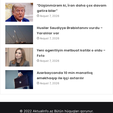
“Düşünmürəm ki, İran daha çox davam
gətirə bilər”
Avqust 7, 2026
Husilər Səudiyyə Ərəbistanını vurdu –
Yaralılar var
Avqust 7, 2026
Yeni agentliyin mətbuat katibi o oldu –
Foto
Avqust 7, 2026
Azərbaycanda 10 min manatlıq
əməkhaqqı ilə işçi axtarılır
Avqust 7, 2026
© 2022
Aktualinfo.az
Bütün hüquqları qorunur.