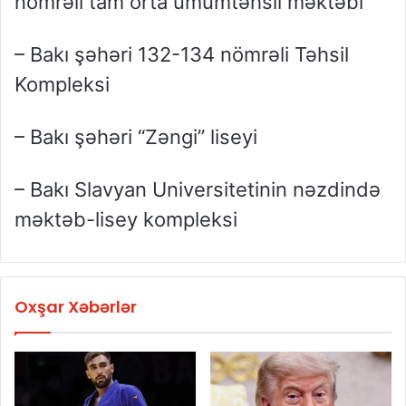
nömrəli tam orta ümumtəhsil məktəbi
– Bakı şəhəri 132-134 nömrəli Təhsil
Kompleksi
– Bakı şəhəri “Zəngi” liseyi
– Bakı Slavyan Universitetinin nəzdində
məktəb-lisey kompleksi
Oxşar Xəbərlər