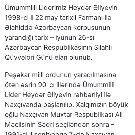
Ümummilli Liderimiz Heydər Əliyevin
1998-ci il 22 may tarixli Fərmanı ilə
Əlahiddə Azərbaycan korpusunun
yarandığı tarix – iyunun 26-sı
Azərbaycan Respublikasının Silahlı
Qüvvələri Günü elan olunub.
Peşəkar milli ordunun yaradılmasına
ötən əsrin 90-cı illərində Ümummilli
Lider Heydər Əliyevin rəhbərliyi ilə
Naxçıvanda başlanılıb. Xalqımızın böyük
oğlu Naxçıvan Muxtar Respublikası Ali
Məclisinin Sədri seçiləndən sonra –
1991-ci il sentyabrın 7-də Naxçıvan