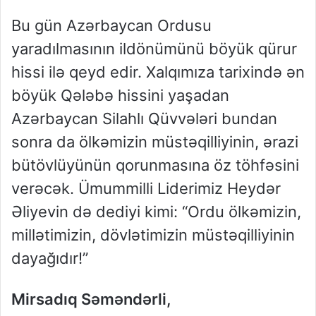
Bu gün Azərbaycan Ordusu
yaradılmasının ildönümünü böyük qürur
hissi ilə qeyd edir. Xalqımıza tarixində ən
böyük Qələbə hissini yaşadan
Azərbaycan Silahlı Qüvvələri bundan
sonra da ölkəmizin müstəqilliyinin, ərazi
bütövlüyünün qorunmasına öz töhfəsini
verəcək. Ümummilli Liderimiz Heydər
Əliyevin də dediyi kimi: “Ordu ölkəmizin,
millətimizin, dövlətimizin müstəqilliyinin
dayağıdır!”
Mirsadıq Səməndərli,