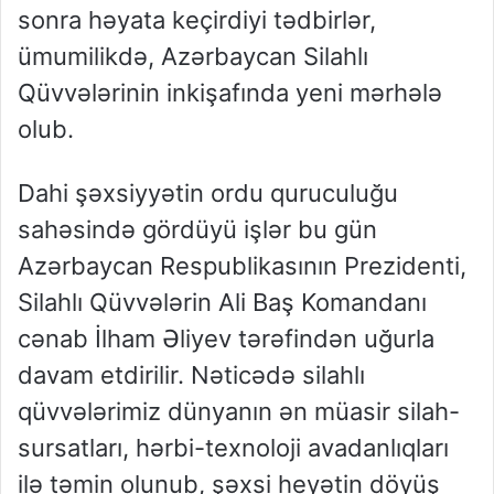
sonra həyata keçirdiyi tədbirlər,
ümumilikdə, Azərbaycan Silahlı
Qüvvələrinin inkişafında yeni mərhələ
olub.
Dahi şəxsiyyətin ordu quruculuğu
sahəsində gördüyü işlər bu gün
Azərbaycan Respublikasının Prezidenti,
Silahlı Qüvvələrin Ali Baş Komandanı
cənab İlham Əliyev tərəfindən uğurla
davam etdirilir. Nəticədə silahlı
qüvvələrimiz dünyanın ən müasir silah-
sursatları, hərbi-texnoloji avadanlıqları
ilə təmin olunub, şəxsi heyətin döyüş