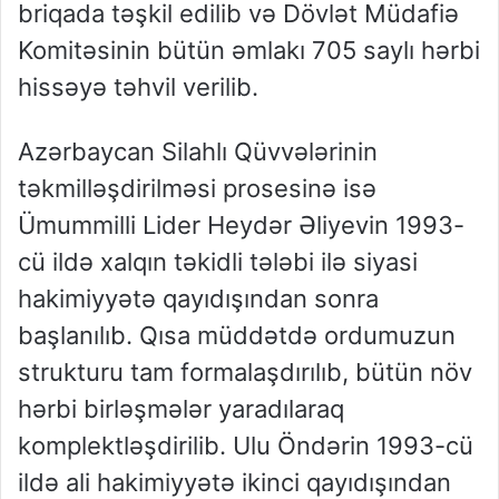
briqada təşkil edilib və Dövlət Müdafiə
Komitəsinin bütün əmlakı 705 saylı hərbi
hissəyə təhvil verilib.
Azərbaycan Silahlı Qüvvələrinin
təkmilləşdirilməsi prosesinə isə
Ümummilli Lider Heydər Əliyevin 1993-
cü ildə xalqın təkidli tələbi ilə siyasi
hakimiyyətə qayıdışından sonra
başlanılıb. Qısa müddətdə ordumuzun
strukturu tam formalaşdırılıb, bütün növ
hərbi birləşmələr yaradılaraq
komplektləşdirilib. Ulu Öndərin 1993-cü
ildə ali hakimiyyətə ikinci qayıdışından