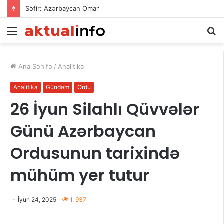
Səfir: Azərbaycan Omanla nəqliyyat əməkdaşlığını dərinləşdirməyə hazırdır
Menu
A
Ana Səhifə
/
Analitika
Analitika
Gündəm
Ordu
26 İyun Silahlı Qüvvələr
Günü Azərbaycan
Ordusunun tarixində
mühüm yer tutur
İyun 24, 2025
1. 937