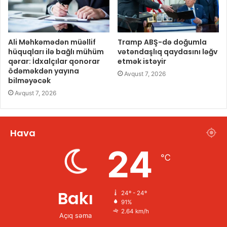
Ali Məhkəmədən müəllif
Tramp ABŞ-də doğumla
hüquqları ilə bağlı mühüm
vətəndaşlıq qaydasını ləğv
qərar: İdxalçılar qonorar
etmək istəyir
ödəməkdən yayına
Avqust 7, 2026
bilməyəcək
Avqust 7, 2026
Hava
24
℃
Bakı
24º - 24º
91%
2.64 km/h
Açıq səma