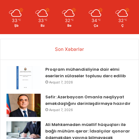
33
33
32
34
32
℃
℃
℃
℃
℃
Şb
Bz
Be
Ça
Ç
Son Xəbərlər
Proqram mühəndisliyinə dair elmi
əsərlərin xülasələr toplusu dərc edilib
Avqust 7, 2026
Səfir: Azərbaycan Omanla nəqliyyat
əməkdaşlığını dərinləşdirməyə hazırdır
Avqust 7, 2026
Ali Məhkəmədən müəllif hüquqları ilə
bağlı mühüm qərar: İdxalçılar qonorar
ödəməkdən yayına bilməyəcək