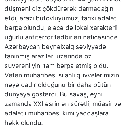
düşməni diz çökdürərək darmadağın
etdi, ərazi bütövlüyümüz, tarixi ədalət
bərpa olundu, eləcə də lokal xarakterli
uğurlu antiterror tədbirləri nəticəsində
Azərbaycan beynəlxalq səviyyədə
tanınmış əraziləri üzərində öz
suverenliyini tam bərpa etmiş oldu.
Vətən müharibəsi silahlı qüvvələrimizin
nəyə qadir olduğunu bir daha bütün
dünyaya göstərdi. Bu savaş, eyni
zamanda XXI əsrin ən sürətli, müasir və
ədalətli müharibəsi kimi yaddaşlara
həkk olundu.