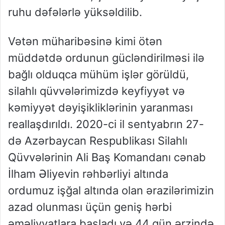
ruhu dəfələrlə yüksəldilib.
Vətən müharibəsinə kimi ötən
müddətdə ordunun gücləndirilməsi ilə
bağlı olduqca mühüm işlər görüldü,
silahlı qüvvələrimizdə keyfiyyət və
kəmiyyət dəyişikliklərinin yaranması
reallaşdırıldı. 2020-ci il sentyabrın 27-
də Azərbaycan Respublikası Silahlı
Qüvvələrinin Ali Baş Komandanı cənab
İlham Əliyevin rəhbərliyi altında
ordumuz işğal altında olan ərazilərimizin
azad olunması üçün geniş hərbi
əməliyyatlara başladı və 44 gün ərzində