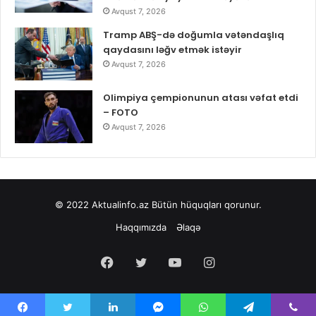
Avqust 7, 2026
Tramp ABŞ-də doğumla vətəndaşlıq
qaydasını ləğv etmək istəyir
Avqust 7, 2026
Olimpiya çempionunun atası vəfat etdi
– FOTO
Avqust 7, 2026
© 2022
Aktualinfo.az
Bütün hüquqları qorunur.
Haqqımızda
Əlaqə
Facebook
Twitter
YouTube
Instagram