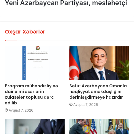
Yeni Azərbaycan Partiyası, məsləhətçi
Oxşar Xəbərlər
Proqram mühəndisliyinə
Səfir: Azərbaycan Omanla
dair elmi əsərlərin
nəqliyyat əməkdaşlığını
xülasələr toplusu dərc
dərinləşdirməyə hazırdır
edilib
Avqust 7, 2026
Avqust 7, 2026