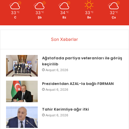
33
33
34
33
32
℃
℃
℃
℃
℃
C
Şb
Bz
Be
Ça
Son Xəbərlər
Ağstafada partiya veteranları ilə görüş
keçirilib
Avqust 6, 2026
Prezidentdən AZAL-la bağlı FƏRMAN
Avqust 6, 2026
Tahir Kərimliyə ağır itki
Avqust 6, 2026