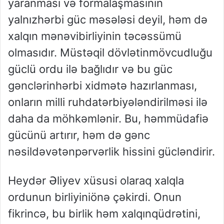
yaranması
və
formalaşmasının
yalnız
hərbi
güc
məsələsi
deyil
,
həm
də
xalqın
mənəvi
birliyinin
təcəssümü
olmasıdır
.
Müstəqil
dövlətin
mövcudluğu
güclü
ordu
ilə
bağlıdır
və
bu
güc
gənclərin
hərbi
xidmətə
hazırlanması
,
onların
milli
ruhda
tərbiyələndirilməsi
ilə
daha
da
möhkəmlənir
. Bu,
həm
müdafiə
gücünü
artırır
,
həm
də
gənc
nəsildə
vətənpərvərlik
hissini
gücləndirir
.
Heydər
Əliyev
xüsusi
olaraq
xalqla
ordunun
birliyini
önə
çəkirdi
.
Onun
fikrincə
,
bu
birlik
həm
xalqın
qüdrətini
,