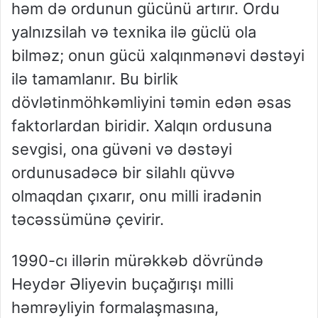
həm
də
ordunun
gücünü
artırır
.
Ordu
yalnız
silah
və
texnika
ilə
güclü
ola
bilməz
;
onun
gücü
xalqın
mənəvi
dəstəyi
ilə
tamamlanır
. Bu
birlik
dövlətin
möhkəmliyini
təmin
edən
əsas
faktorlardan
biridir
.
Xalqın
ordusuna
sevgisi
,
ona
güvəni
və
dəstəyi
ordunu
sadəcə
bir
silahlı
qüvvə
olmaqdan
çıxarır
,
onu
milli
iradənin
təcəssümünə
çevirir
.
1990-cı
illərin
mürəkkəb
dövründə
Heydər
Əliyevin
bu
çağırışı
milli
həmrəyliyin
formalaşmasına
,