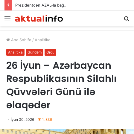
Prezidentdən AZAL-la bağlı FƏRMAN
Menu
A
Ana Səhifə
/
Analitika
Analitika
Gündəm
Ordu
26 İyun – Azərbaycan
Respublikasının Silahlı
Qüvvələri Günü ilə
əlaqədər
İyun 30, 2026
1. 839