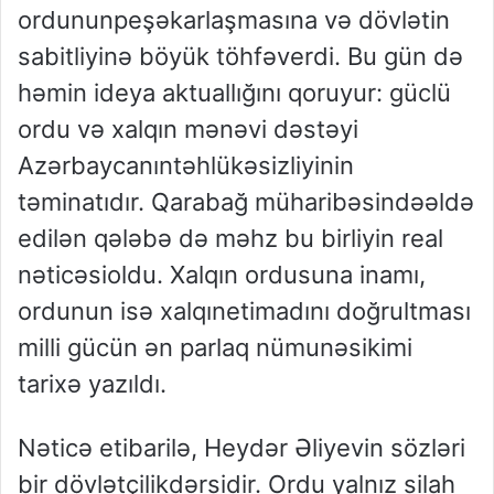
ordunun
peşəkarlaşmasına
və
dövlətin
sabitliyinə
böyük
töhfə
verdi
. Bu
gün
də
həmin
ideya
aktuallığını
qoruyur
:
güclü
ordu
və
xalqın
mənəvi
dəstəyi
Azərbaycanın
təhlükəsizliyinin
təminatıdır
.
Qarabağ
müharibəsində
əldə
edilən
qələbə
də
məhz
bu
birliyin
real
nəticəsi
oldu
.
Xalqın
ordusuna
inamı
,
ordunun
isə
xalqın
etimadını
doğrultması
milli
gücün
ən
parlaq
nümunəsi
kimi
tarixə
yazıldı
.
Nəticə
etibarilə
,
Heydər
Əliyevin
sözləri
bir
dövlətçilik
dərsidir
.
Ordu
yalnız
silah