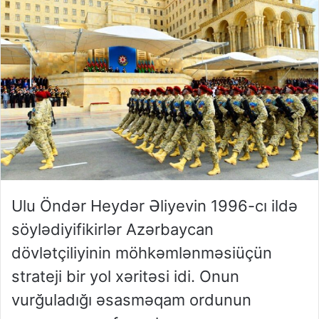
Ulu
Öndər
Heydər
Əliyevin
1996-cı
ildə
söylədiyi
fikirlər
Azərbaycan
dövlətçiliyinin
möhkəmlənməsi
üçün
strateji
bir
yol
xəritəsi
idi
.
Onun
vurğuladığı
əsas
məqam
ordunun