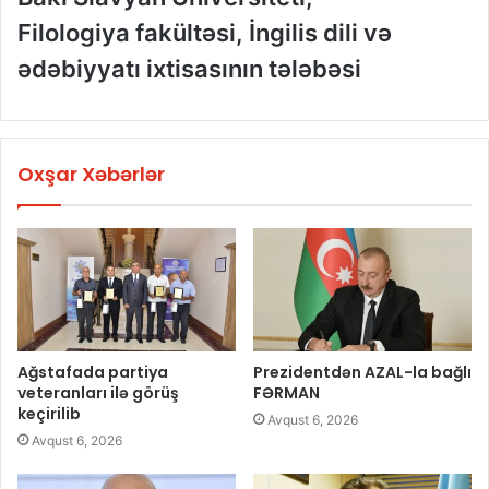
Filologiya fakültəsi,
İngilis dili və
ədəbiyy
atı ixtisasının tələbəsi
Oxşar Xəbərlər
Ağstafada partiya
Prezidentdən AZAL-la bağlı
veteranları ilə görüş
FƏRMAN
keçirilib
Avqust 6, 2026
Avqust 6, 2026