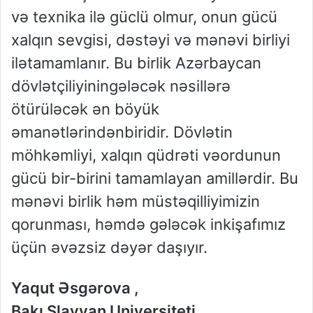
və
texnika
ilə
güclü
olmur
,
onun
gücü
xalqın
sevgisi
,
dəstəyi
və
mənəvi
birliyi
ilə
tamamlanır
. Bu
birlik
Azərbaycan
dövlətçiliyinin
gələcək
nəsillərə
ötürüləcək
ən
böyük
əmanətlərindən
biridir
.
Dövlətin
möhkəmliyi
,
xalqın
qüdrəti
və
ordunun
gücü
bir-birini
tamamlayan
amillərdir
. Bu
mənəvi
birlik
həm
müstəqilliyimizin
qorunması
,
həm
də
gələcək
inkişafımız
üçün
əvəzsiz
dəyər
daşıyır
.
Yaqut Əsgərova ,
Bakı Slavyan Universiteti,