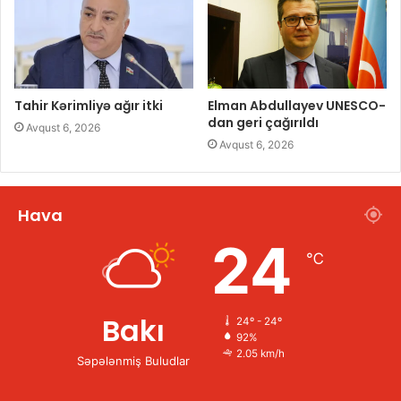
Tahir Kərimliyə ağır itki
Elman Abdullayev UNESCO-
dan geri çağırıldı
Avqust 6, 2026
Avqust 6, 2026
Hava
24
℃
Bakı
24º - 24º
92%
2.05 km/h
Səpələnmiş Buludlar