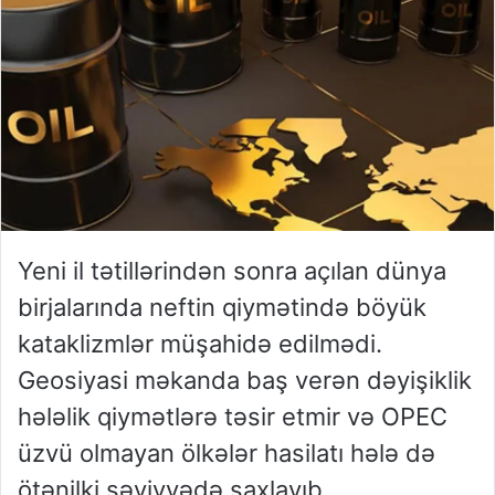
Yeni il tətillərindən sonra açılan dünya
birjalarında neftin qiymətində böyük
kataklizmlər müşahidə edilmədi.
Geosiyasi məkanda baş verən dəyişiklik
hələlik qiymətlərə təsir etmir və OPEC
üzvü olmayan ölkələr hasilatı hələ də
ötənilki səviyyədə saxlayıb.