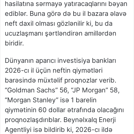
hasilatına sərmayə yatıracaqlarını bəyan
ediblər. Buna görə də bu il bazara əlavə
neft daxil olması gözlənilir ki, bu da
ucuzlaşmanı şərtləndirən amillərdən
biridir.
Dünyanın aparıcı investisiya bankları
2026-cı il üçün neftin qiymətləri
barəsində müxtəlif proqnozlar verib.
“Goldman Sachs” 56, “JP Morgan” 58,
“Morgan Stanley” isə 1 barelin
qiymətinin 60 dollar ətrafında olacağını
proqnozlaşdırıblar. Beynəlxalq Enerji
Agentliyi isə bildirib ki, 2026-cı ildə