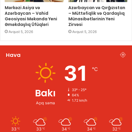
Mərkəzi Asiya və
Azərbaycan və Qırğızıstan
Azərbaycan – Vahid
– Müttəfiqlik və Qardaşlıq
Geosiyasi Məkanda Yeni
Münasibətlərinin Yeni
Əməkdaşlıq Üfüqləri
Zirvəsi
Avqust 5, 2026
Avqust 5, 2026
Hava
31
℃
Bakı
33º - 25º
64%
1.72 km/h
Açıq səma
33
33
34
34
32
℃
℃
℃
℃
℃