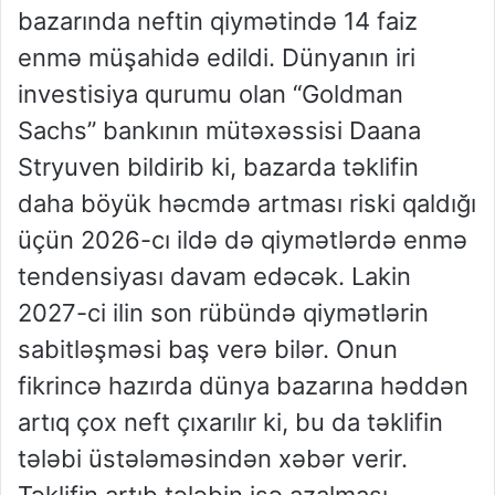
bazarında neftin qiymətində 14 faiz
enmə müşahidə edildi. Dünyanın iri
investisiya qurumu olan “Goldman
Sachs” bankının mütəxəssisi Daana
Stryuven bildirib ki, bazarda təklifin
daha böyük həcmdə artması riski qaldığı
üçün 2026-cı ildə də qiymətlərdə enmə
tendensiyası davam edəcək. Lakin
2027-ci ilin son rübündə qiymətlərin
sabitləşməsi baş verə bilər. Onun
fikrincə hazırda dünya bazarına həddən
artıq çox neft çıxarılır ki, bu da təklifin
tələbi üstələməsindən xəbər verir.