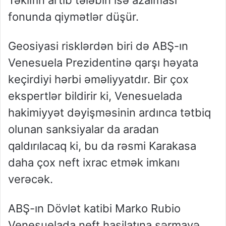
Təklifin artıb tələbin isə azalması
fonunda qiymətlər düşür.
Geosiyasi risklərdən biri də ABŞ-ın
Venesuela Prezidentinə qarşı həyata
keçirdiyi hərbi əməliyyatdır. Bir çox
ekspertlər bildirir ki, Venesuelada
hakimiyyət dəyişməsinin ardınca tətbiq
olunan sanksiyalar da aradan
qaldırılacaq ki, bu da rəsmi Karakasa
daha çox neft ixrac etmək imkanı
verəcək.
ABŞ-ın Dövlət katibi Marko Rubio
Venesuelada neft hasilatına sərmayə