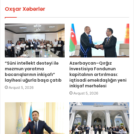
Oxşar Xəbərlər
“Süni intellekt dəstəyi ilə
Azərbaycan–Qırğız
məzmun yaratma
İnvestisiya Fondunun
bacarıqlarının inkişafı”
kapitalının artırılması:
layihəsi uğurla başa çatıb
iqtisadi əməkdaşlığın yeni
inkişaf mərhələsi
Avqust 5, 2026
Avqust 5, 2026