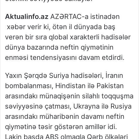
Aktualinfo.az
AZƏRTAC-a istinadən
xəbər verir ki, ötən il dünyada baş
verən bir sıra qlobal xarakterli hadisələr
dünya bazarında neftin qiymətinin
enməsi tendensiyasını davam etdirdi.
Yaxın Şərqdə Suriya hadisələri, İranın
bombalanması, Hindistan ilə Pakistan
arasındakı münaqişənin silahlı toqquşma
səviyyəsinə çatması, Ukrayna ilə Rusiya
arasındakı müharibənin davamı neftin
qiymətinə təsir göstərən amillər idi.
Lakin başda ABŞ olmaqla Qərb ölkələri