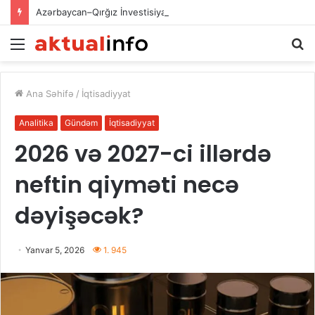
Azərbaycan–Qırğız İnvestisiya Fondunun kapitalının artırılması: iqtisadi əməkdaşlığın yeni inkişaf mərhələsi
Menu
A
Ana Səhifə
/
İqtisadiyyat
Analitika
Gündəm
İqtisadiyyat
2026 və 2027-ci illərdə
neftin qiyməti necə
dəyişəcək?
Yanvar 5, 2026
1. 945