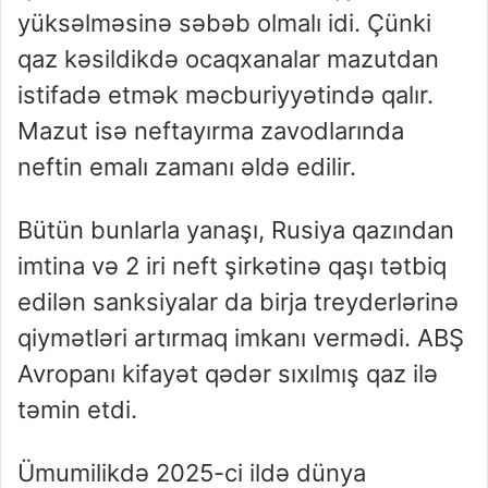
yüksəlməsinə səbəb olmalı idi. Çünki
qaz kəsildikdə ocaqxanalar mazutdan
istifadə etmək məcburiyyətində qalır.
Mazut isə neftayırma zavodlarında
neftin emalı zamanı əldə edilir.
Bütün bunlarla yanaşı, Rusiya qazından
imtina və 2 iri neft şirkətinə qaşı tətbiq
edilən sanksiyalar da birja treyderlərinə
qiymətləri artırmaq imkanı vermədi. ABŞ
Avropanı kifayət qədər sıxılmış qaz ilə
təmin etdi.
Ümumilikdə 2025-ci ildə dünya