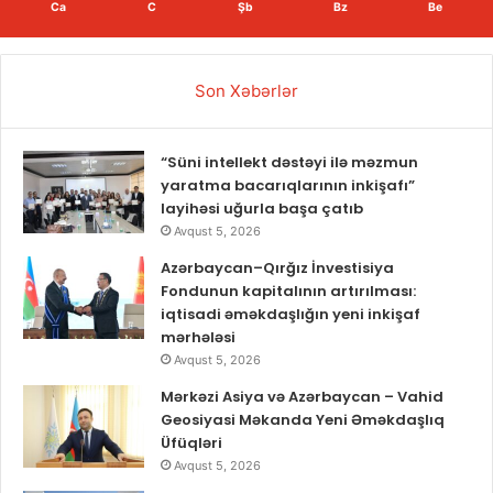
Ca
C
Şb
Bz
Be
Son Xəbərlər
“Süni intellekt dəstəyi ilə məzmun
yaratma bacarıqlarının inkişafı”
layihəsi uğurla başa çatıb
Avqust 5, 2026
Azərbaycan–Qırğız İnvestisiya
Fondunun kapitalının artırılması:
iqtisadi əməkdaşlığın yeni inkişaf
mərhələsi
Avqust 5, 2026
Mərkəzi Asiya və Azərbaycan – Vahid
Geosiyasi Məkanda Yeni Əməkdaşlıq
Üfüqləri
Avqust 5, 2026