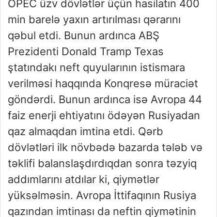
OPEC üzv dövlətlər üçün hasilatın 400
min barelə yaxın artırılması qərarını
qəbul etdi. Bunun ardınca ABŞ
Prezidenti Donald Tramp Texas
ştatındakı neft quyularının istismara
verilməsi haqqında Konqresə müraciət
göndərdi. Bunun ardınca isə Avropa 44
faiz enerji ehtiyatını ödəyən Rusiyadan
qaz almaqdan imtina etdi. Qərb
dövlətləri ilk növbədə bazarda tələb və
təklifi balanslaşdırdıqdan sonra təzyiq
addımlarını atdılar ki, qiymətlər
yüksəlməsin. Avropa İttifaqının Rusiya
qazından imtinası da neftin qiymətinin