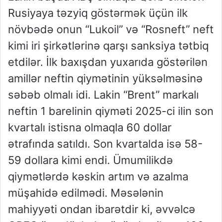
Rusiyaya təzyiq göstərmək üçün ilk
növbədə onun “Lukoil” və “Rosneft” neft
kimi iri şirkətlərinə qarşı sanksiya tətbiq
etdilər. İlk baxışdan yuxarıda göstərilən
amillər neftin qiymətinin yüksəlməsinə
səbəb olmalı idi. Lakin “Brent” markalı
neftin 1 barelinin qiyməti 2025-ci ilin son
kvartalı istisna olmaqla 60 dollar
ətrafında satıldı. Son kvartalda isə 58-
59 dollara kimi endi. Ümumilikdə
qiymətlərdə kəskin artım və azalma
müşahidə edilmədi. Məsələnin
mahiyyəti ondan ibarətdir ki, əvvəlcə