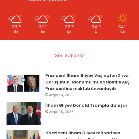
33
32
33
34
34
℃
℃
℃
℃
℃
Bz
Be
Ça
Ç
Ca
Son Xəbərlər
Prezident İlham Əliyev Vaşinqton Zirvə
Görüşünün ildönümü münasibətilə ABŞ
Prezidentinə məktub ünvanlayıb
Avqust 8, 2026
İlham Əliyev Donald Trampla danışdı
Avqust 8, 2026
“Prezident İlham Əliyev müharibəni