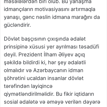
məsələlərdən biri olub. Bu yanaşma
idmançıların motivasiyasını artırmaqla
yanaşı, gənc nəslin idmana marağını da
gücləndirir.
Dövlət başçısının çıxışında ədalət
prinsipinə xüsusi yer ayrılması təsadüfi
deyil. Prezident İlham Əliyev açıq
şəkildə bildirdi ki, hər şey ədalətli
olmalıdır və Azərbaycanın idman
şöhrətini ucaldan insanlar dövlət
tərəfindən layiqincə
qiymətləndirilməlidir. Bu fikir iqtidarın
sosial ədalətə və əməyə verilən dəyərə