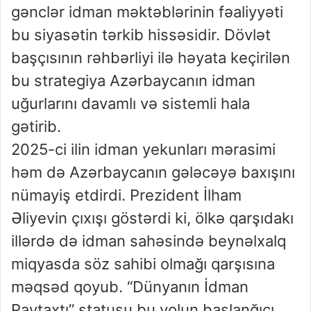
gənclər idman məktəblərinin fəaliyyəti
bu siyasətin tərkib hissəsidir. Dövlət
başçısının rəhbərliyi ilə həyata keçirilən
bu strategiya Azərbaycanın idman
uğurlarını davamlı və sistemli hala
gətirib.
2025-ci ilin idman yekunları mərasimi
həm də Azərbaycanın gələcəyə baxışını
nümayiş etdirdi. Prezident İlham
Əliyevin çıxışı göstərdi ki, ölkə qarşıdakı
illərdə də idman sahəsində beynəlxalq
miqyasda söz sahibi olmağı qarşısına
məqsəd qoyub. “Dünyanın İdman
Paytaxtı” statusu bu yolun başlanğıcı