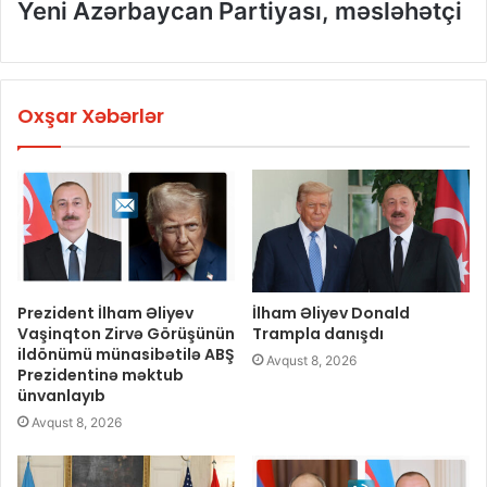
Yeni Azərbaycan Partiyası, məsləhətçi
Oxşar Xəbərlər
Prezident İlham Əliyev
İlham Əliyev Donald
Vaşinqton Zirvə Görüşünün
Trampla danışdı
ildönümü münasibətilə ABŞ
Avqust 8, 2026
Prezidentinə məktub
ünvanlayıb
Avqust 8, 2026