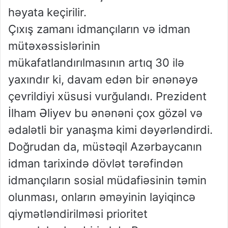
həyata keçirilir.
Çıxış zamanı idmançıların və idman
mütəxəssislərinin
mükafatlandırılmasının artıq 30 ilə
yaxındır ki, davam edən bir ənənəyə
çevrildiyi xüsusi vurğulandı. Prezident
İlham Əliyev bu ənənəni çox gözəl və
ədalətli bir yanaşma kimi dəyərləndirdi.
Doğrudan da, müstəqil Azərbaycanın
idman tarixində dövlət tərəfindən
idmançıların sosial müdafiəsinin təmin
olunması, onların əməyinin layiqincə
qiymətləndirilməsi prioritet