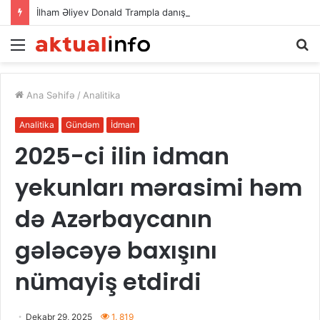
İlham Əliyev Donald Trampla danışdı
Menu
A
Ana Səhifə
/
Analitika
Analitika
Gündəm
İdman
2025-ci ilin idman
yekunları mərasimi həm
də Azərbaycanın
gələcəyə baxışını
nümayiş etdirdi
Dekabr 29, 2025
1. 819