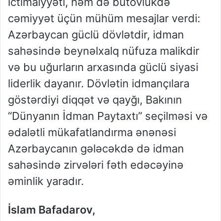
ictimaiyyəti, həm də bütövlükdə
cəmiyyət üçün mühüm mesajlar verdi:
Azərbaycan güclü dövlətdir, idman
sahəsində beynəlxalq nüfuza malikdir
və bu uğurların arxasında güclü siyasi
liderlik dayanır. Dövlətin idmançılara
göstərdiyi diqqət və qayğı, Bakının
“Dünyanın İdman Paytaxtı” seçilməsi və
ədalətli mükafatlandırma ənənəsi
Azərbaycanın gələcəkdə də idman
sahəsində zirvələri fəth edəcəyinə
əminlik yaradır.
İslam Bafadarov,