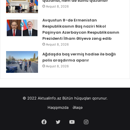
qazandı, həm də sülhü qazandı!”
Avqust 8, 2026
Avqustun 8-də Ermənistan
Respublikasının Baş naziri Nikol
Paşinyan Azərbaycan Respublikasının
Prezidenti İlham Əliyevə zəng edib
Avqust 8, 2026
Ağdaşda baş vermiş hadisə ilə bağlı
polis araşdırma aparır
Avqust 8, 2026
© 2022
Aktualinfo.az
Bütün hüquqları qorunur.
Haqqımızda
Əlaqə
Facebook
Twitter
YouTube
Instagram