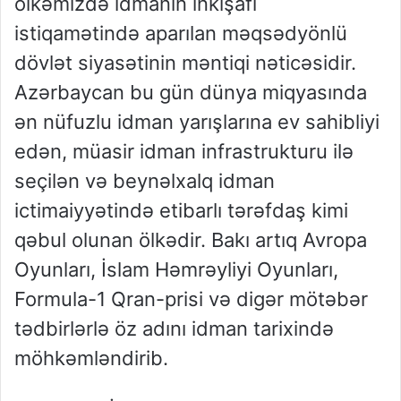
ölkəmizdə idmanın inkişafı
istiqamətində aparılan məqsədyönlü
dövlət siyasətinin məntiqi nəticəsidir.
Azərbaycan bu gün dünya miqyasında
ən nüfuzlu idman yarışlarına ev sahibliyi
edən, müasir idman infrastrukturu ilə
seçilən və beynəlxalq idman
ictimaiyyətində etibarlı tərəfdaş kimi
qəbul olunan ölkədir. Bakı artıq Avropa
Oyunları, İslam Həmrəyliyi Oyunları,
Formula-1 Qran-prisi və digər mötəbər
tədbirlərlə öz adını idman tarixində
möhkəmləndirib.