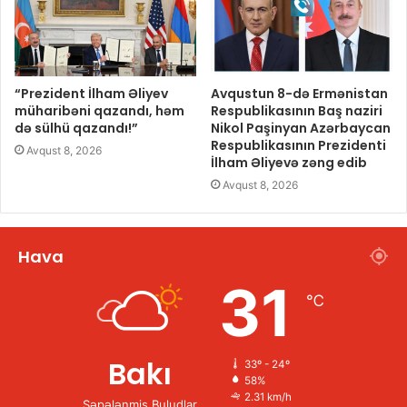
“Prezident İlham Əliyev
Avqustun 8-də Ermənistan
müharibəni qazandı, həm
Respublikasının Baş naziri
də sülhü qazandı!”
Nikol Paşinyan Azərbaycan
Respublikasının Prezidenti
Avqust 8, 2026
İlham Əliyevə zəng edib
Avqust 8, 2026
Hava
31
℃
Bakı
33º - 24º
58%
2.31 km/h
Səpələnmiş Buludlar