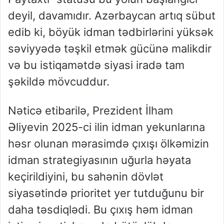
deyil, davamıdır. Azərbaycan artıq sübut
edib ki, böyük idman tədbirlərini yüksək
səviyyədə təşkil etmək gücünə malikdir
və bu istiqamətdə siyasi iradə tam
şəkildə mövcuddur.
Nəticə etibarilə, Prezident İlham
Əliyevin 2025-ci ilin idman yekunlarına
həsr olunan mərasimdə çıxışı ölkəmizin
idman strategiyasının uğurla həyata
keçirildiyini, bu sahənin dövlət
siyasətində prioritet yer tutduğunu bir
daha təsdiqlədi. Bu çıxış həm idman