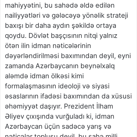
mahiyyətini, bu sahədə əldə edilən
nailiyyətləri və gələcəyə yönəlik strateji
baxışı bir daha aydın şəkildə ortaya
qoydu. Dövlət başçısının nitqi yalnız
ötən ilin idman nəticələrinin
dəyərləndirilməsi baxımından deyil, eyni
zamanda Azərbaycanın beynəlxalq
aləmdə idman ölkəsi kimi
formalaşmasının ideoloji və siyasi
əsaslarının ifadəsi baxımından da xüsusi
əhəmiyyət daşıyır. Prezident İlham
Əliyev çıxışında vurğuladı ki, idman
Azərbaycan üçün sadəcə yarış və
nəticələr toplusu deyil, bu sahə milli