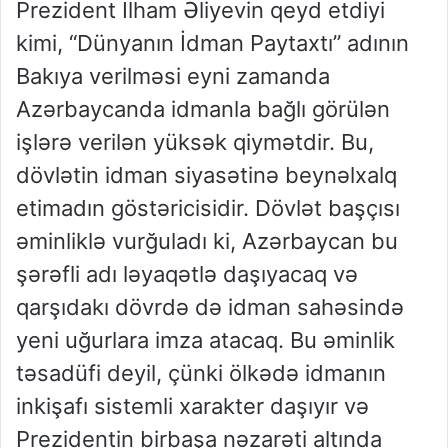
Prezident İlham Əliyevin qeyd etdiyi
kimi, “Dünyanın İdman Paytaxtı” adının
Bakıya verilməsi eyni zamanda
Azərbaycanda idmanla bağlı görülən
işlərə verilən yüksək qiymətdir. Bu,
dövlətin idman siyasətinə beynəlxalq
etimadın göstəricisidir. Dövlət başçısı
əminliklə vurğuladı ki, Azərbaycan bu
şərəfli adı ləyaqətlə daşıyacaq və
qarşıdakı dövrdə də idman sahəsində
yeni uğurlara imza atacaq. Bu əminlik
təsadüfi deyil, çünki ölkədə idmanın
inkişafı sistemli xarakter daşıyır və
Prezidentin birbaşa nəzarəti altında