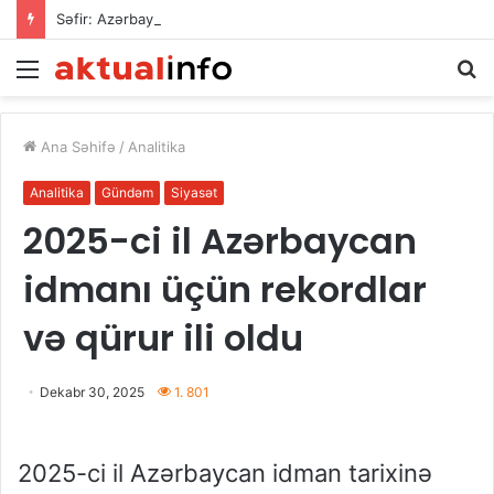
Səfir: Azərbaycan Omanla nəqliyyat əməkdaşlığını dərinləşdirməyə hazırdır
Menu
A
Ana Səhifə
/
Analitika
Analitika
Gündəm
Siyasət
2025-ci il Azərbaycan
idmanı üçün rekordlar
və qürur ili oldu
Dekabr 30, 2025
1. 801
2025-ci il Azərbaycan idman tarixinə