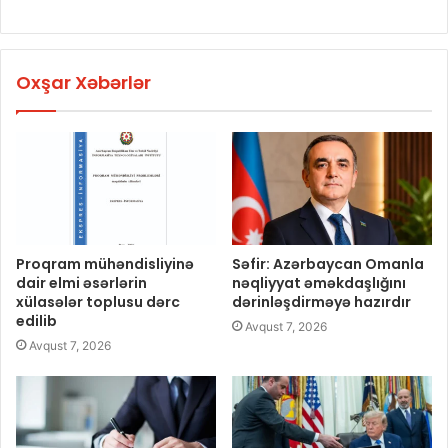
Oxşar Xəbərlər
Proqram mühəndisliyinə
Səfir: Azərbaycan Omanla
dair elmi əsərlərin
nəqliyyat əməkdaşlığını
xülasələr toplusu dərc
dərinləşdirməyə hazırdır
edilib
Avqust 7, 2026
Avqust 7, 2026