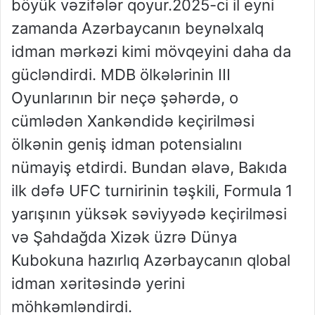
böyük vəzifələr qoyur.2025-ci il eyni
zamanda Azərbaycanın beynəlxalq
idman mərkəzi kimi mövqeyini daha da
gücləndirdi. MDB ölkələrinin III
Oyunlarının bir neçə şəhərdə, o
cümlədən Xankəndidə keçirilməsi
ölkənin geniş idman potensialını
nümayiş etdirdi. Bundan əlavə, Bakıda
ilk dəfə UFC turnirinin təşkili, Formula 1
yarışının yüksək səviyyədə keçirilməsi
və Şahdağda Xizək üzrə Dünya
Kubokuna hazırlıq Azərbaycanın qlobal
idman xəritəsində yerini
möhkəmləndirdi.