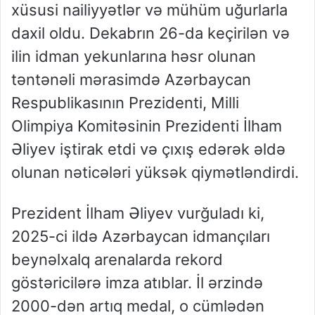
xüsusi nailiyyətlər və mühüm uğurlarla
daxil oldu. Dekabrın 26-da keçirilən və
ilin idman yekunlarına həsr olunan
təntənəli mərasimdə Azərbaycan
Respublikasının Prezidenti, Milli
Olimpiya Komitəsinin Prezidenti İlham
Əliyev iştirak etdi və çıxış edərək əldə
olunan nəticələri yüksək qiymətləndirdi.
Prezident İlham Əliyev vurğuladı ki,
2025-ci ildə Azərbaycan idmançıları
beynəlxalq arenalarda rekord
göstəricilərə imza atıblar. İl ərzində
2000-dən artıq medal, o cümlədən