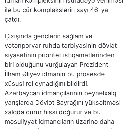
İdman Kompleksinin istifadəyə verilməsi
ilə bu cür komplekslərin sayı 46-ya
çatdı.
Çıxışında gənclərin sağlam və
vətənpərvər ruhda tərbiyəsinin dövlət
siyasətinin prioritet istiqamətlərindən
biri olduğunu vurğulayan Prezident
İlham Əliyev idmanın bu prosesdə
xüsusi rol oynadığını bildirdi.
Azərbaycan idmançılarının beynəlxalq
yarışlarda Dövlət Bayrağını yüksəltməsi
xalqda qürur hissi doğurur və bu
məsuliyyət idmançıların üzərinə daha