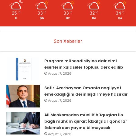
25
33
33
32
34
℃
℃
℃
℃
℃
C
Şb
Bz
Be
Ça
Son Xəbərlər
Proqram mühəndisliyinə dair elmi
əsərlərin xülasələr toplusu dərc edilib
Avqust 7, 2026
Səfir: Azərbaycan Omanla nəqliyyat
əməkdaşlığını dərinləşdirməyə hazırdır
Avqust 7, 2026
Ali Məhkəmədən müəllif hüquqları ilə
bağlı mühüm qərar: İdxalçılar qonorar
ödəməkdən yayına bilməyəcək
Avqust 7, 2026