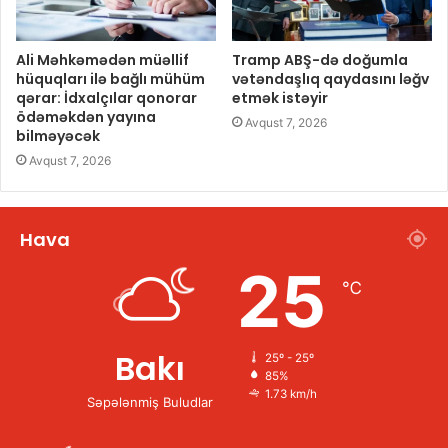
Ali Məhkəmədən müəllif
Tramp ABŞ-də doğumla
hüquqları ilə bağlı mühüm
vətəndaşlıq qaydasını ləğv
qərar: İdxalçılar qonorar
etmək istəyir
ödəməkdən yayına
Avqust 7, 2026
bilməyəcək
Avqust 7, 2026
Hava
25
℃
Bakı
25º - 25º
85%
1.73 km/h
Səpələnmiş Buludlar