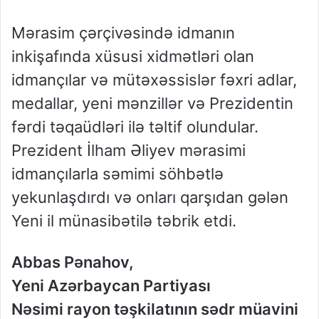
Mərasim çərçivəsində idmanın
inkişafında xüsusi xidmətləri olan
idmançılar və mütəxəssislər fəxri adlar,
medallar, yeni mənzillər və Prezidentin
fərdi təqaüdləri ilə təltif olundular.
Prezident İlham Əliyev mərasimi
idmançılarla səmimi söhbətlə
yekunlaşdırdı və onları qarşıdan gələn
Yeni il münasibətilə təbrik etdi.
Abbas Pənahov,
Yeni Azərbaycan Partiyası
Nəsimi rayon təşkilatının sədr müavini