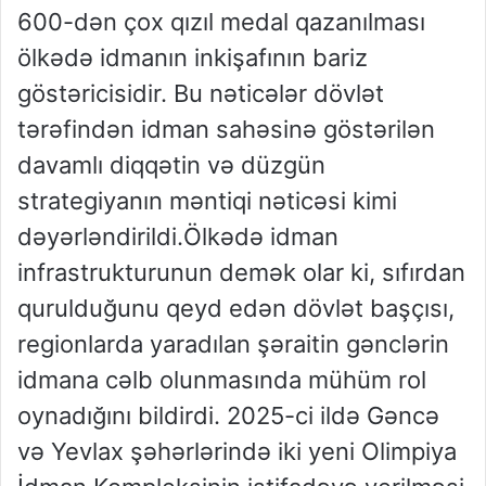
600-dən çox qızıl medal qazanılması
ölkədə idmanın inkişafının bariz
göstəricisidir. Bu nəticələr dövlət
tərəfindən idman sahəsinə göstərilən
davamlı diqqətin və düzgün
strategiyanın məntiqi nəticəsi kimi
dəyərləndirildi.Ölkədə idman
infrastrukturunun demək olar ki, sıfırdan
qurulduğunu qeyd edən dövlət başçısı,
regionlarda yaradılan şəraitin gənclərin
idmana cəlb olunmasında mühüm rol
oynadığını bildirdi. 2025-ci ildə Gəncə
və Yevlax şəhərlərində iki yeni Olimpiya