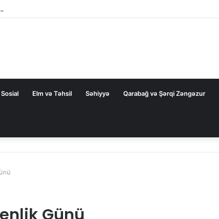
ZAL-la bağlı FƏRMAN
Sosial
Elm və Təhsil
Səhiyyə
Qarabağ və Şərqi Zəngəzur
Günü
enlik Günü