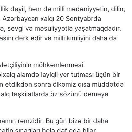
lik deyil, həm də milli mədəniyyətin, dilin,
. Azərbaycan xalqı 20 Sentyabrda
də, sevgi və məsuliyyətlə yaşatmaqdadır.
ını dərk edir və milli kimliyini daha da
lətçiliyinin möhkəmlənməsi,
əlxalq aləmdə layiqli yer tutması üçün bir
lan etdikdən sonra ölkəmiz qısa müddətdə
xalq təşkilatlarda öz sözünü deməyə
amın rəmzidir. Bu gün bizə bir daha
çətin sınaqları belə dəf edə bilər.