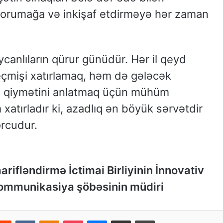
 qorumağa və inkişaf etdirməyə hər zaman
anlıların qürur günüdür. Hər il qeyd
çmişi xatırlamaq, həm də gələcək
yin qiymətini anlatmaq üçün mühüm
xatırladır ki, azadlıq ən böyük sərvətdir
orcudur.
rifləndirmə İctimai Birliyinin İnnovativ
 kommunikasiya şöbəsinin müdiri
Reddit
VKontakte
Odnoklassniki
Pocket
Messenger
Email ilə paylaş
Print