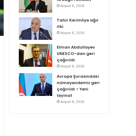
Avqust 6, 2026
Tahir Kərimliyə ağır
itki
Avqust 6, 2026
Elman Abdullayev
UNESCO-dan geri
çağırıldı
Avqust 6, 2026
Avropa Şurasındakı
nümayəndəmiz geri
çağırıldı – Yeni
təyinat
Avqust 6, 2026