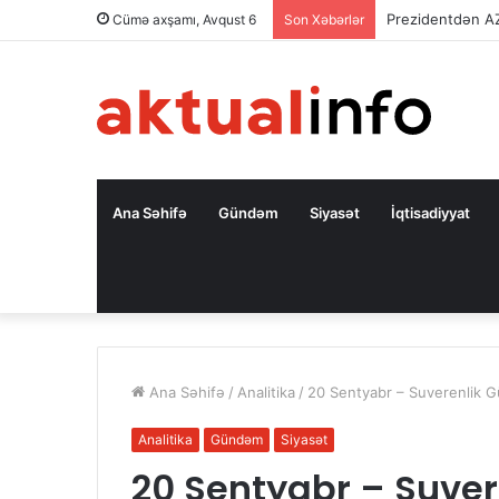
Prezidentdən A
Cümə axşamı, Avqust 6
Son Xəbərlər
Ana Səhifə
Gündəm
Siyasət
İqtisadiyyat
Ana Səhifə
/
Analitika
/
20 Sentyabr – Suverenlik 
Analitika
Gündəm
Siyasət
20 Sentyabr – Suver