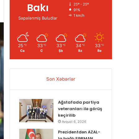
Bakı
25º - 25º
91%
1 km/h
Səpələnmiş Buludlar
25
33
33
34
33
℃
℃
℃
℃
℃
Ca
C
Şb
Bz
Be
Son Xəbərlər
Ağstafada partiya
veteranları ilə görüş
keçirilib
Avqust 6, 2026
Prezidentdən AZAL-
la bağlı FƏRMAN