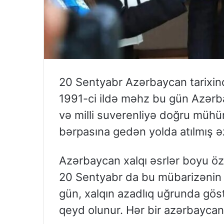
20 Sentyabr Azərbaycan tarixin
1991-ci ildə məhz bu gün Azərbay
və milli suverenliyə doğru mühüm
bərpasına gedən yolda atılmış əz
Azərbaycan xalqı əsrlər boyu öz 
20 Sentyabr da bu mübarizənin 
gün, xalqın azadlıq uğrunda göstə
qeyd olunur. Hər bir azərbaycanl