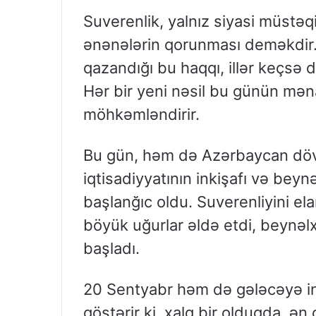
Suverenlik, yalnız siyasi müstəqil
ənənələrin qorunması deməkdir
qazandığı bu haqqı, illər keçsə 
Hər bir yeni nəsil bu günün mənas
möhkəmləndirir.
Bu gün, həm də Azərbaycan döv
iqtisadiyyatının inkişafı və beyn
başlanğıc oldu. Suverenliyini e
böyük uğurlar əldə etdi, beynəl
başladı.
20 Sentyabr həm də gələcəyə in
göstərir ki, xalq bir olduqda, ən 