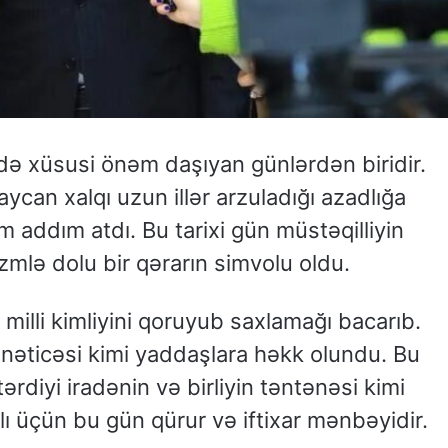
də xüsusi önəm daşıyan günlərdən biridir.
can xalqı uzun illər arzuladığı azadlığa
 addım atdı. Bu tarixi gün müstəqilliyin
mlə dolu bir qərarın simvolu oldu.
milli kimliyini qoruyub saxlamağı bacarıb.
nəticəsi kimi yaddaşlara həkk olundu. Bu
rdiyi iradənin və birliyin təntənəsi kimi
ı üçün bu gün qürur və iftixar mənbəyidir.