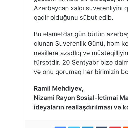
Azərbaycan xalqı suverenliyini
qadir olduğunu sübut edib.
Bu əlamətdar gün bütün azərbayc
olunan Suverenlik Günü, həm ke
nəsillərə azadlıq və müstəqilli
fürsətdir. 20 Sentyabr bizə daim 
və onu qorumaq hər birimizin b
Ramil Mehdiyev,
Nizami Rayon Sosial-İctimai Maa
ideyaların reallaşdırılması və
Facebook
Twitter
LinkedIn
Tumblr
Pinterest