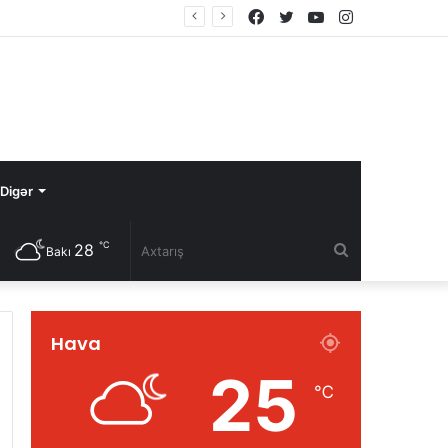
Facebook
Twitter
YouTube
Instagram
Digər
℃
28
Axtarış
Bakı
Hava
25
℃