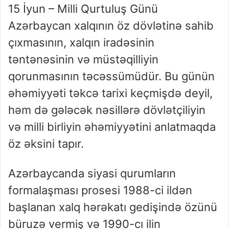
15 İyun – Milli Qurtuluş Günü
Azərbaycan xalqının öz dövlətinə sahib
çıxmasının, xalqın iradəsinin
təntənəsinin və müstəqilliyin
qorunmasının təcəssümüdür. Bu günün
əhəmiyyəti təkcə tarixi keçmişdə deyil,
həm də gələcək nəsillərə dövlətçiliyin
və milli birliyin əhəmiyyətini anlatmaqda
öz əksini tapır.
Azərbaycanda siyasi qurumların
formalaşması prosesi 1988-ci ildən
başlanan xalq hərəkatı gedişində özünü
büruzə vermiş və 1990-cı ilin