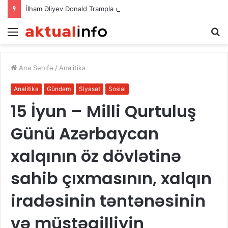
İlham Əliyev Donald Trampla danışdı
Menu
A
Ana Səhifə
/
Analitika
Analitika
Gündəm
Siyasət
Sosial
15 İyun – Milli Qurtuluş
Günü Azərbaycan
xalqının öz dövlətinə
sahib çıxmasının, xalqın
iradəsinin təntənəsinin
və müstəqilliyin