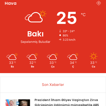
Hava
25
℃
Bakı
33º - 24º
86%
3.23 km/h
Səpələnmiş Buludlar
33
32
33
34
33
℃
℃
℃
℃
℃
Bz
Be
Ça
Ç
Ca
Son Xəbərlər
Prezident İlham Əliyev Vaşinqton Zirvə
Görüşünün ildönümü münasibətilə ABŞ