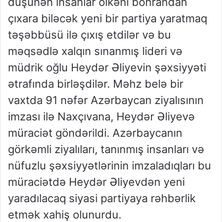
düşünən insanlar ölkəni böhrandan
çıxara biləcək yeni bir partiya yaratmaq
təşəbbüsü ilə çıxış etdilər və bu
məqsədlə xalqın sınanmış lideri və
müdrik oğlu Heydər Əliyevin şəxsiyyəti
ətrafında birləşdilər. Məhz belə bir
vaxtda 91 nəfər Azərbaycan ziyalısının
imzası ilə Naxçıvana, Heydər Əliyevə
müraciət göndərildi. Azərbaycanın
görkəmli ziyalıları, tanınmış insanları və
nüfuzlu şəxsiyyətlərinin imzaladıqları bu
müraciətdə Heydər Əliyevdən yeni
yaradılacaq siyasi partiyaya rəhbərlik
etmək xahiş olunurdu.