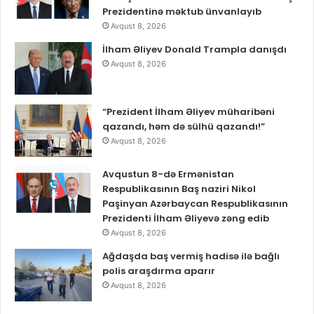
Prezidentinə məktub ünvanlayıb
Avqust 8, 2026
İlham Əliyev Donald Trampla danışdı
Avqust 8, 2026
“Prezident İlham Əliyev müharibəni
qazandı, həm də sülhü qazandı!”
Avqust 8, 2026
Avqustun 8-də Ermənistan
Respublikasının Baş naziri Nikol
Paşinyan Azərbaycan Respublikasının
Prezidenti İlham Əliyevə zəng edib
Avqust 8, 2026
Ağdaşda baş vermiş hadisə ilə bağlı
polis araşdırma aparır
Avqust 8, 2026