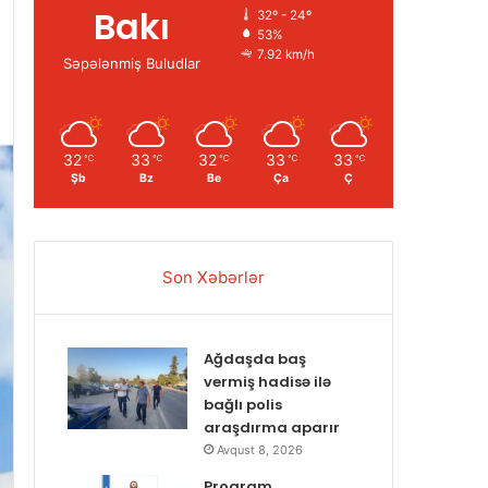
Bakı
32º - 24º
53%
7.92 km/h
Səpələnmiş Buludlar
32
33
32
33
33
℃
℃
℃
℃
℃
Şb
Bz
Be
Ça
Ç
Son Xəbərlər
Ağdaşda baş
vermiş hadisə ilə
bağlı polis
araşdırma aparır
Avqust 8, 2026
Proqram