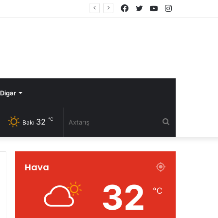
Facebook
Twitter
YouTube
Instagram
Digər
℃
32
Axtarış
Bakı
Hava
32
℃