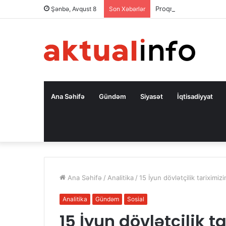
Proqram mühəndisliyinə
Şənbə, Avqust 8
Son Xəbərlər
Ana Səhifə
Gündəm
Siyasət
İqtisadiyyat
Ana Səhifə
/
Analitika
/
15 İyun dövlətçilik tariximizi
Analitika
Gündəm
Sosial
15 İyun dövlətçilik ta