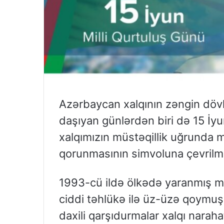
Azərbaycan xalqının zəngin dövl
daşıyan günlərdən biri də 15 İyu
xalqımızın müstəqillik uğrunda m
qorunmasının simvoluna çevrilmi
1993-cü ildə ölkədə yaranmış mü
ciddi təhlükə ilə üz-üzə qoymuşd
daxili qarşıdurmalar xalqı naraha