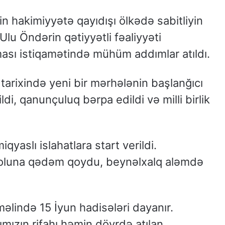
n hakimiyyətə qayıdışı ölkədə sabitliyin
Ulu Öndərin qətiyyətli fəaliyyəti
ması istiqamətində mühüm addımlar atıldı.
tarixində yeni bir mərhələnin başlanğıcı
ildi, qanunçuluq bərpa edildi və milli birlik
yaslı islahatlara start verildi.
yoluna qədəm qoydu, beynəlxalq aləmdə
əlində 15 İyun hadisələri dayanır.
mızın rifahı həmin dövrdə atılan