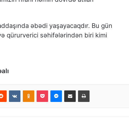
yaddaşında əbədi yaşayacaqdır. Bu gün
 və qürurverici səhifələrindən biri kimi
əalı
Reddit
VKontakte
Odnoklassniki
Pocket
Messenger
Email ilə paylaş
Print