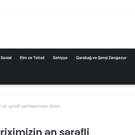
 dair elmi əsərlərin xülasələr toplusu dərc edilib
Sosial
Elm və Təhsil
Səhiyyə
Qarabağ və Şərqi Zəngəzur
n ən şərəfli səhifələrindən biridir
riximizin ən şərəfli