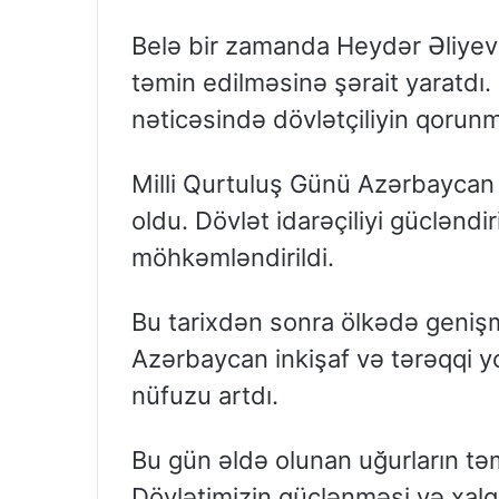
Belə bir zamanda Heydər Əliyevi
təmin edilməsinə şərait yaratdı. 
nəticəsində dövlətçiliyin qorun
Milli Qurtuluş Günü Azərbaycan 
oldu. Dövlət idarəçiliyi gücləndir
möhkəmləndirildi.
Bu tarixdən sonra ölkədə genişmiq
Azərbaycan inkişaf və tərəqqi 
nüfuzu artdı.
Bu gün əldə olunan uğurların təm
Dövlətimizin güclənməsi və xalqı