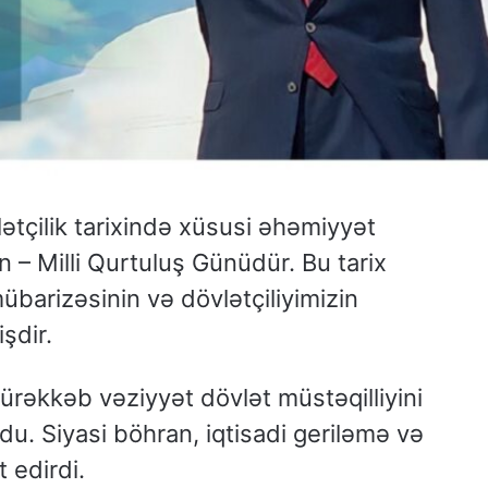
ətçilik tarixində xüsusi əhəmiyyət
n – Milli Qurtuluş Günüdür. Bu tarix
übarizəsinin və dövlətçiliyimizin
şdir.
rəkkəb vəziyyət dövlət müstəqilliyini
u. Siyasi böhran, iqtisadi geriləmə və
t edirdi.