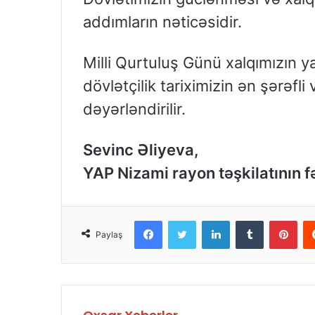
addımların nəticəsidir.
Milli Qurtuluş Günü xalqımızın 
dövlətçilik tariximizin ən şərəfli
dəyərləndirilir.
Sevinc Əliyeva,
YAP Nizami rayon təşkilatının f
Facebook
Twitter
LinkedIn
Tumblr
Pinterest
Paylaş