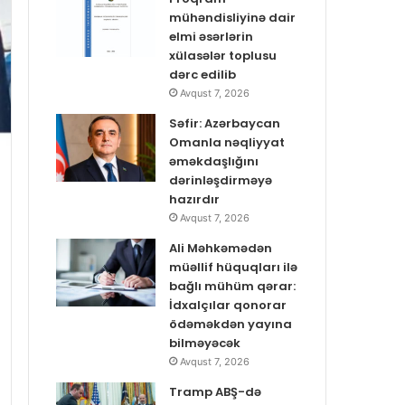
mühəndisliyinə dair
elmi əsərlərin
xülasələr toplusu
dərc edilib
Avqust 7, 2026
Səfir: Azərbaycan
Omanla nəqliyyat
əməkdaşlığını
dərinləşdirməyə
hazırdır
Avqust 7, 2026
Ali Məhkəmədən
müəllif hüquqları ilə
bağlı mühüm qərar:
İdxalçılar qonorar
ödəməkdən yayına
bilməyəcək
Avqust 7, 2026
Tramp ABŞ-də