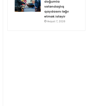
doğumla
vətəndaşlıq
qaydasını ləğv
etmək istəyir
Avqust 7, 2026